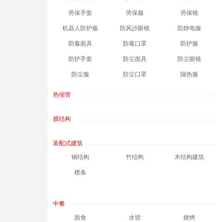
劳保手套
劳保服
劳保镜
机器人防护服
防风沙眼镜
防静电服
防毒面具
防毒口罩
防护服
防护手套
防尘面具
防尘眼镜
防尘服
防尘口罩
隔热服
热缩管
膜结构
装配式建筑
钢结构
竹结构
木结构建筑
檩条
中餐
面食
水饺
烧烤