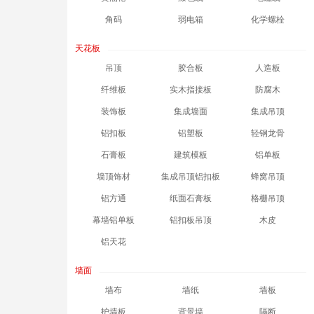
角码
弱电箱
化学螺栓
天花板
吊顶
胶合板
人造板
纤维板
实木指接板
防腐木
装饰板
集成墙面
集成吊顶
铝扣板
铝塑板
轻钢龙骨
石膏板
建筑模板
铝单板
墙顶饰材
集成吊顶铝扣板
蜂窝吊顶
铝方通
纸面石膏板
格栅吊顶
幕墙铝单板
铝扣板吊顶
木皮
铝天花
墙面
墙布
墙纸
墙板
护墙板
背景墙
隔断