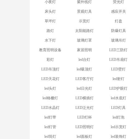
小夜灯
紫外线灯
荧光灯
床头灯
景观灯具
感应开关
草坪灯
示宽灯
灯盘
路灯
太阳能路灯
防爆灯具
水下灯
玻璃灯罩
玻璃吊灯
教育照明设备
家居照明
LED三防灯
彩灯
led台灯
LED吊扇灯
LED吊顶灯
led吸顶灯
LED壁灯
LED天花灯
LED客厅灯
led射灯
led头灯
led日光灯
LED护眼灯
led格栅灯
LED横插灯
led水底灯
LED水晶灯
LED泛光灯
LED灯具
led灯带
LED灯杯
led灯泡
led灯管
LED照明灯
led示宽灯
led筒灯
led面板灯
led装饰灯