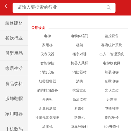
装修建材
公用设备
电梯
电动伸缩门
监控设备
餐饮行业
家用梯
桥架
客流统计系统
母婴用品
仪表仪器
楼宇对讲
出入口管理系统
智能梯控
机器人乘梯
电梯物联网
家居生活
消防设备
消防器材
加装电梯
烟雾报警器
消防
别墅电梯
食品饮料
消防排烟设备
抗震支架
光伏支架
服饰鞋帽
开关柜
高清监控
升降柱
金属探测器
避雷针
电梯对讲
家用电器
可燃气体探测器
路障机
剧院座椅
涂胶机
防暴升降柱
36v升降柱
手机数码