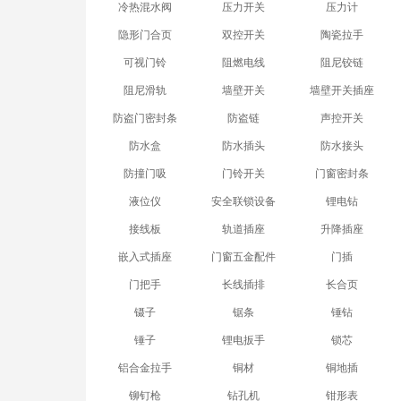
冷热混水阀
压力开关
压力计
隐形门合页
双控开关
陶瓷拉手
可视门铃
阻燃电线
阻尼铰链
阻尼滑轨
墙壁开关
墙壁开关插座
防盗门密封条
防盗链
声控开关
防水盒
防水插头
防水接头
防撞门吸
门铃开关
门窗密封条
液位仪
安全联锁设备
锂电钻
接线板
轨道插座
升降插座
嵌入式插座
门窗五金配件
门插
门把手
长线插排
长合页
镊子
锯条
锤钻
锤子
锂电扳手
锁芯
铝合金拉手
铜材
铜地插
铆钉枪
钻孔机
钳形表