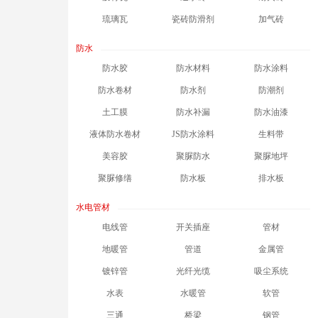
琉璃瓦
瓷砖防滑剂
加气砖
防水
防水胶
防水材料
防水涂料
防水卷材
防水剂
防潮剂
土工膜
防水补漏
防水油漆
液体防水卷材
JS防水涂料
生料带
美容胶
聚脲防水
聚脲地坪
聚脲修缮
防水板
排水板
水电管材
电线管
开关插座
管材
地暖管
管道
金属管
镀锌管
光纤光缆
吸尘系统
水表
水暖管
软管
三通
桥梁
钢管