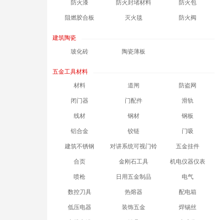
防火漆
防火封堵材料
防火包
阻燃胶合板
灭火毯
防火阀
建筑陶瓷
玻化砖
陶瓷薄板
五金工具材料
材料
道闸
防盗网
闭门器
门配件
滑轨
线材
钢材
钢板
铝合金
铰链
门吸
建筑不锈钢
对讲系统可视门铃
五金挂件
合页
金刚石工具
机电仪器仪表
喷枪
日用五金制品
电气
数控刀具
热熔器
配电箱
低压电器
装饰五金
焊锡丝