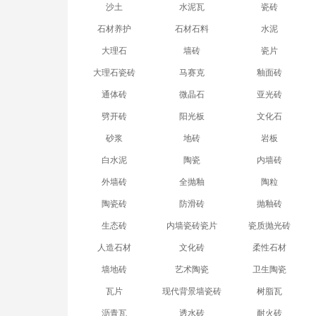
沙土
水泥瓦
瓷砖
石材养护
石材石料
水泥
大理石
墙砖
瓷片
大理石瓷砖
马赛克
釉面砖
通体砖
微晶石
亚光砖
劈开砖
阳光板
文化石
砂浆
地砖
岩板
白水泥
陶瓷
内墙砖
外墙砖
全抛釉
陶粒
陶瓷砖
防滑砖
抛釉砖
生态砖
内墙瓷砖瓷片
瓷质抛光砖
人造石材
文化砖
柔性石材
墙地砖
艺术陶瓷
卫生陶瓷‌
瓦片
现代背景墙瓷砖
树脂瓦
沥青瓦
透水砖
耐火砖