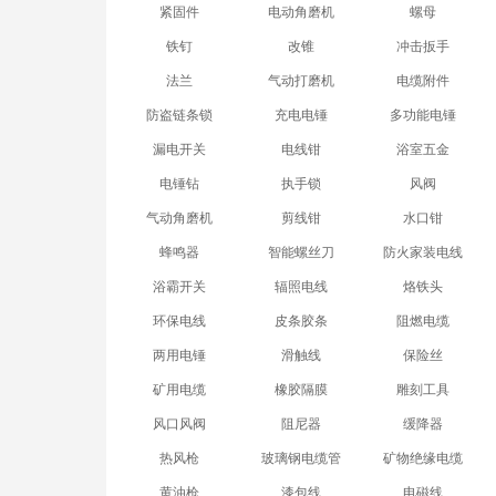
紧固件
电动角磨机
螺母
铁钉
改锥
冲击扳手
法兰
气动打磨机
电缆附件
防盗链条锁
充电电锤
多功能电锤
漏电开关
电线钳
浴室五金
电锤钻
执手锁
风阀
气动角磨机
剪线钳
水口钳
蜂鸣器
智能螺丝刀
防火家装电线
浴霸开关
辐照电线
烙铁头
环保电线
皮条胶条
阻燃电缆
两用电锤
滑触线
保险丝
矿用电缆
橡胶隔膜
雕刻工具
风口风阀
阻尼器
缓降器
热风枪
玻璃钢电缆管
矿物绝缘电缆
黄油枪
漆包线
电磁线