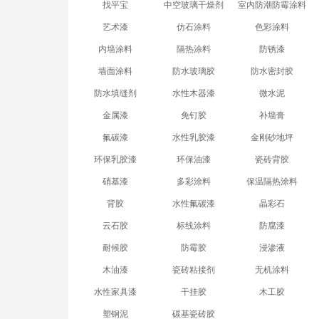
找平宝
中空玻璃干燥剂
室内防潮防霉涂料
艺术漆
仿石涂料
色彩涂料
内墙涂料
隔热涂料
防锈漆
墙面涂料
防水玻璃胶
防水密封胶
防水填缝剂
水性木器漆
微水泥
金属漆
免钉胶
补墙膏
氟碳漆
水性乳胶漆
金刚砂地坪
环保乳胶漆
环保油漆
瓷砖背胶
硝基漆
多彩涂料
保温隔热涂料
背胶
水性氟碳漆
晶彩石
云石胶
标线涂料
防腐漆
耐候胶
防霉胶
浸渗液
木油漆
瓷砖粘接剂
无机涂料
水性家具漆
干挂胶
木工胶
塑钢泥
碳基瓷砖胶