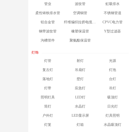
管业
波纹管
虹吸排水
柔性铸铁排水管
空调铜管
不锈钢管道
铝合金管
纤维编织拉挤电缆保护套管
CPVC电力管
钢带波纹管
橡塑保温管
Y型过滤器
沟槽管件
聚氨酯保温管
灯饰
灯管
射灯
光源
复古灯
吊扇灯
灯泡
落地灯
壁灯
台灯
灯带
应急灯
吊灯
照明灯具
LED灯
吸顶灯
筒灯
水晶灯
日光灯
户外灯
LED显示屏
灯具照明
灯笼
灯箱
水晶吸顶灯