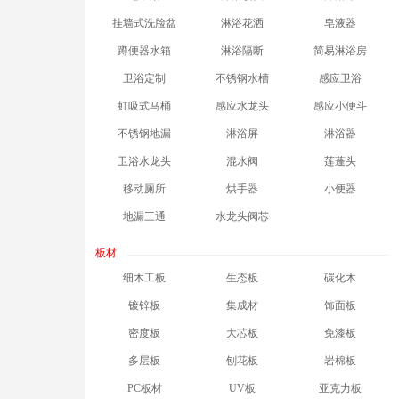
挂墙式洗脸盆
淋浴花洒
皂液器
蹲便器水箱
淋浴隔断
简易淋浴房
卫浴定制
不锈钢水槽
感应卫浴
虹吸式马桶
感应水龙头
感应小便斗
不锈钢地漏
淋浴屏
淋浴器
卫浴水龙头
混水阀
莲蓬头
移动厕所
烘手器
小便器
地漏三通
水龙头阀芯
板材
细木工板
生态板
碳化木
镀锌板
集成材
饰面板
密度板
大芯板
免漆板
多层板
刨花板
岩棉板
PC板材
UV板
亚克力板