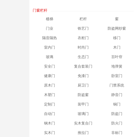
门窗栏杆
楼梯
栏杆
窗
门业
铁艺门
防盗网纱窗
隔音隔热
衣柜门
移门
室内门
时尚门
木门
玻璃
生态门
百叶帘
安全门
复合套装门
地弹簧
健康门
免漆门
卧室门
原木门
厨卫门
门禁系统
木塑门
防盗窗
静音门
定制门
装甲门
铜门
自动门
玻璃门
防盗门
钢木门
实木复合门
防火门
实木门
推拉门
非标门