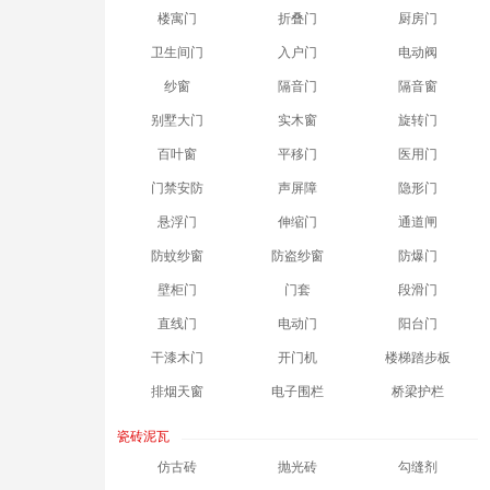
楼寓门
折叠门
厨房门
卫生间门
入户门
电动阀
纱窗
隔音门
隔音窗
别墅大门
实木窗
旋转门
百叶窗
平移门
医用门
门禁安防
声屏障
隐形门
悬浮门
伸缩门
通道闸
防蚊纱窗
防盗纱窗
防爆门
壁柜门
门套
段滑门
直线门
电动门
阳台门
干漆木门
开门机
楼梯踏步板
排烟天窗
电子围栏
桥梁护栏
瓷砖泥瓦
仿古砖
抛光砖
勾缝剂