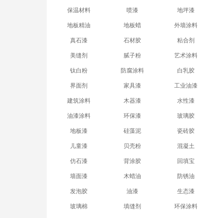
保温材料
喷漆
地坪漆
地板精油
地板蜡
外墙涂料
真石漆
石材胶
粘合剂
美缝剂
腻子粉
艺术涂料
钛白粉
防腐涂料
白乳胶
界面剂
家具漆
工业油漆
建筑涂料
木器漆
水性漆
油漆涂料
环保漆
玻璃胶
地板漆
硅藻泥
瓷砖胶
儿童漆
贝壳粉
混凝土
仿石漆
背涂胶
回填宝
墙面漆
木蜡油
防锈油
发泡胶
油漆
生态漆
玻璃棉
填缝剂
环保涂料