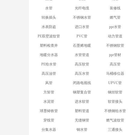
水管
光纤电缆
装修线
转换插头
不锈钢水管
燃气管
水表防盗
进口水管
ppr水管
PE双壁波纹管
PVC管
动力管道
塑料检查井
石墨烯地暖
不锈钢软管
地暖分水器
水管管道
ppr管材
PE给水管
高压软管
高压管
高压油管
高压水管
马桶移位器
风管
闭路电视线
UPVC管
方矩管
钢塑复合管
钢丝软管
水泥管
进水软管
软管接头
球墨铸铁管
塑料管道
不锈钢给水管
穿线管
无缝钢管
燃气波纹管
分集水器
铜水管
三通接头