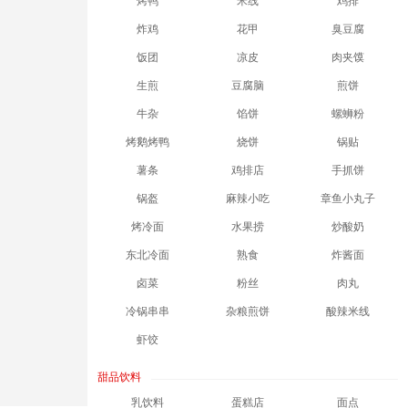
烤鸭
米线
鸡排
炸鸡
花甲
臭豆腐
饭团
凉皮
肉夹馍
生煎
豆腐脑
煎饼
牛杂
馅饼
螺蛳粉
烤鹅烤鸭
烧饼
锅贴
薯条
鸡排店
手抓饼
锅盔
麻辣小吃
章鱼小丸子
烤冷面
水果捞
炒酸奶
东北冷面
熟食
炸酱面
卤菜
粉丝
肉丸
冷锅串串
杂粮煎饼
酸辣米线
虾饺
甜品饮料
乳饮料
蛋糕店
面点