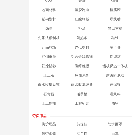
铝材
管桩
铜业
地面材料
塑胶跑道
植筋胶
塑钢型材
硅酸钙板
母线槽
岗亭
拒马
异型方桩
先张法预制桩
隔热条
硅钢
硅pu球场
PVC型材
腻子膏
挡烟垂壁
铝合金踢脚线
铝型材
彩涂铝卷
碳纤维板
铝板保温一体板
土工布
屋面系统
建筑阻尼器
雨水收集系统
雨水收集设备
伸缩缝
石膏粉
楼承板
灌浆料
土工格栅
工程桁架
角钢
劳保用品
防护用品
劳保鞋
防护面罩
防护眼镜
安全帽
面罩