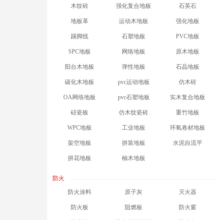
木纹砖
强化复合地板
石英石
地板革
运动木地板
强化地板
踢脚线
石塑地板
PVC地板
SPC地板
网络地板
原木地板
阳台木地板
弹性地板
石晶地板
碳化木地板
pvc运动地板
仿木砖
OA网络地板
pvc石塑地板
实木复合地板
硅瓷板
仿木纹瓷砖
重竹地板
WPC地板
工业地板
环氧卷材地板
架空地板
拼装地板
水泥自流平
拼花地板
柚木地板
防火
防火涂料
原子灰
灭火器
防火板
阻燃板
防火窗