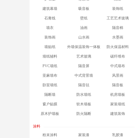
建筑幕墙
吸音板
装饰纸
石膏线
壁纸
工艺艺术玻璃
墙衣
油画
隔音棉
装饰画
山水画
水墨画
墙贴纸
外墙保温装饰一体板
防火保温材料
墙纸辅料
艺术玻璃
碳纤维布
PVC墙纸
隔音屏
中式墙布
亚麻墙布
中式背景墙
风景画
卧室墙纸
隔音毡
隔音板
隔断墙
防水墙纸
机房墙板
窗户贴膜
软木墙板
家装墙纸
原木护墙板
防火隔断
建筑装饰
涂料
粉末涂料
家装漆
乳胶漆