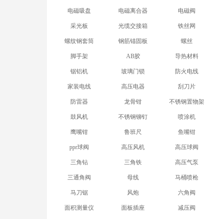
电磁吸盘
电磁离合器
电磁阀
采光板
光缆交接箱
铁丝网
螺纹钢套筒
钢筋锚固板
螺丝
脚手架
AB胶
导热材料
锯铝机
玻璃门锁
防火电线
家装电线
高压电器
刮刀片
防雷器
龙骨钳
不锈钢置物架
鼓风机
不锈钢铆钉
喷涂机
鹰嘴钳
鲁班尺
鱼嘴钳
ppr球阀
高压风机
高压球阀
三角钻
三角铁
高压气泵
三通角阀
母线
马桶喷枪
马刀锯
风炮
六角阀
面积测量仪
面板插座
减压阀