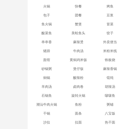
火锅
快餐
烤鱼
包子
团餐
豆浆
鱼火锅
蟹煲
冒菜
酸菜鱼
美蛙鱼头
饺子
串串香
麻辣烫
外卖便当
猪蹄
牛肉汤
米粉米线
面馆
黄焖鸡米饭
铁板烧
砂锅粥
煲仔饭
麻辣香锅
焖锅
酸辣粉
馄饨
羊肉汤
卤肉卷
胡辣汤
石锅鱼
旋转火锅
啵啵鱼
潮汕牛肉火锅
鱼粉
粥铺
干锅
面条
八宝饭
沙拉
拉面
热干面