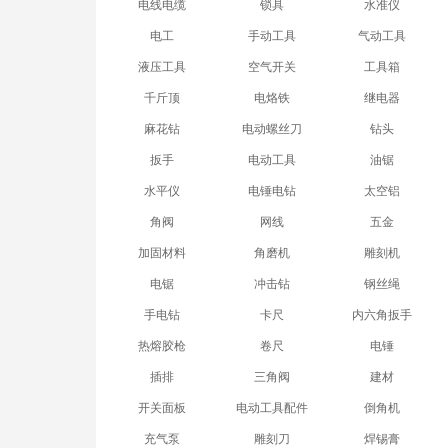
电线电缆
锁具
水准仪
电工
手动工具
气动工具
液压工具
空气开关
工具箱
千斤顶
电烙铁
继电器
麻花钻
电动螺丝刀
钻头
扳手
电动工具
油锯
水平仪
电锤电钻
太空铝
角阀
网线
五金
加固材料
角磨机
雕刻机
电锯
冲击钻
钢丝绳
手电钻
卡尺
内六角扳手
热熔胶枪
卷尺
电锤
插排
三角阀
建材
开关面板
电动工具配件
倒角机
充气泵
雕刻刀
焊锡膏