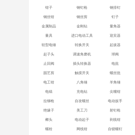
钳子
钢钉枪
钢排钉
钢丝钳
钢丝剪
钉子
金属制品
金刚钻
量角器
量具
进口电动工具
迎宾器
轻型电锤
转换开关
起拔器
起子头
调速角磨机
球阀
止回阀
插头转换器
电批
园艺剪
触摸开关
螺丝批
电工钳
八角锤
羊角锤
电镐
充电钻
尖嘴钳
拉铆枪
自攻螺丝
电动扳手
绝缘子
美工刀
射钉枪
榔头
电动起子
剥线钳
螺栓
网线钳
自锁螺钉