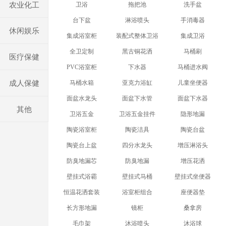
农业化工
卫浴
拖把池
洗手盆
台下盆
淋浴喷头
手消毒器
休闲娱乐
集成浴室柜
装配式整体卫浴
集成卫浴
全卫定制
黑古铜花洒
马桶刷
医疗保健
PVC浴室柜
下水器
马桶进水阀
成人保健
马桶水箱
亚克力浴缸
儿童坐便器
面盆水龙头
面盆下水管
面盆下水器
其他
卫浴五金
卫浴五金挂件
隐形地漏
陶瓷浴室柜
陶瓷洁具
陶瓷台盆
陶瓷台上盆
四分水龙头
增压淋浴头
防臭地漏芯
防臭地漏
增压花洒
壁挂式浴霸
壁挂式马桶
壁挂式坐便器
恒温花洒套装
浴室柜组合
座便器垫
长方形地漏
镜柜
桑拿房
毛巾架
沐浴喷头
沐浴球