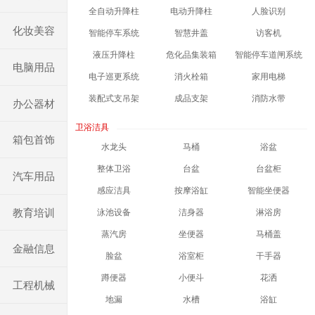
全自动升降柱
电动升降柱
人脸识别
化妆美容
智能停车系统
智慧井盖
访客机
液压升降柱
危化品集装箱
智能停车道闸系统
电脑用品
电子巡更系统
消火栓箱
家用电梯
装配式支吊架
成品支架
消防水带
办公器材
卫浴洁具
箱包首饰
水龙头
马桶
浴盆
整体卫浴
台盆
台盆柜
汽车用品
感应洁具
按摩浴缸
智能坐便器
教育培训
泳池设备
洁身器
淋浴房
蒸汽房
坐便器
马桶盖
金融信息
脸盆
浴室柜
干手器
蹲便器
小便斗
花洒
工程机械
地漏
水槽
浴缸