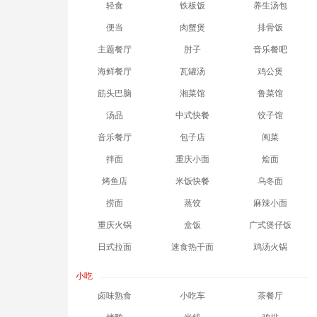
轻食
铁板饭
养生汤包
便当
肉蟹煲
排骨饭
主题餐厅
肘子
音乐餐吧
海鲜餐厅
瓦罐汤
鸡公煲
筋头巴脑
湘菜馆
鲁菜馆
汤品
中式快餐
饺子馆
音乐餐厅
包子店
闽菜
拌面
重庆小面
烩面
烤鱼店
米饭快餐
乌冬面
捞面
蒸饺
麻辣小面
重庆火锅
盒饭
广式煲仔饭
日式拉面
速食热干面
鸡汤火锅
小吃
卤味熟食
小吃车
茶餐厅