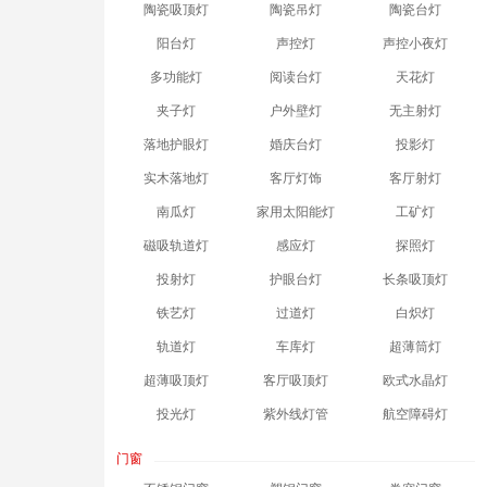
陶瓷吸顶灯
陶瓷吊灯
陶瓷台灯
阳台灯
声控灯
声控小夜灯
多功能灯
阅读台灯
天花灯
夹子灯
户外壁灯
无主射灯
落地护眼灯
婚庆台灯
投影灯
实木落地灯
客厅灯饰
客厅射灯
南瓜灯
家用太阳能灯
工矿灯
磁吸轨道灯
感应灯
探照灯
投射灯
护眼台灯
长条吸顶灯
铁艺灯
过道灯
白炽灯
轨道灯
车库灯
超薄筒灯
超薄吸顶灯
客厅吸顶灯
欧式水晶灯
投光灯
紫外线灯管
航空障碍灯
门窗