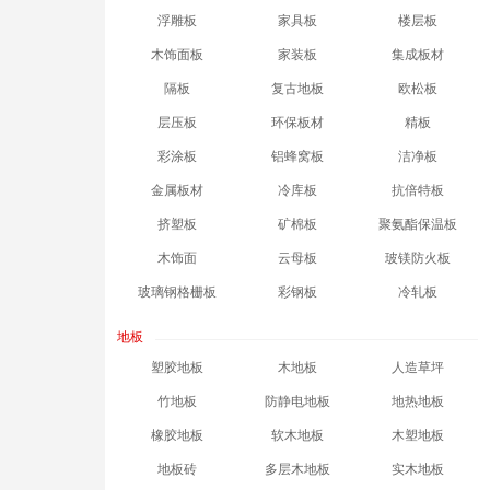
浮雕板
家具板
楼层板
木饰面板
家装板
集成板材
隔板
复古地板
欧松板
层压板
环保板材
精板
彩涂板
铝蜂窝板
洁净板
金属板材
冷库板
抗倍特板
挤塑板
矿棉板
聚氨酯保温板
木饰面
云母板
玻镁防火板
玻璃钢格栅板
彩钢板
冷轧板
地板
塑胶地板
木地板
人造草坪
竹地板
防静电地板
地热地板
橡胶地板
软木地板
木塑地板
地板砖
多层木地板
实木地板