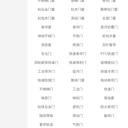
不锈钢门窗
塑钢门窗
卷帘门窗
铝合金门窗
铝木门窗
断桥铝门窗
铝包木门窗
系统门窗
全屋门窗
卷帘窗
卷帘门
悬浮折叠门
伸缩平移门
平衡门
铝包木窗
系统窗
烤漆门
百叶窗帘
谷仓门
快速卷帘门
PVC快速门
涡轮硬质快速门
快速堆积门
玻璃推拉门
工业滑升门
提升门
快速冷库门
快速防撞门
整体门窗
电动卷帘门
不锈钢门
工业门
快速门
钢质门
铸铝门
落地窗
钛镁合金门
柔性门
防火卷帘门
隔音降噪
滑动门
极简门
窗帘轨道
气密门