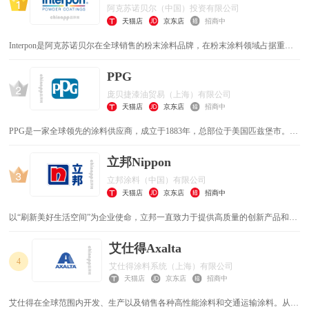
阿克苏诺贝尔（中国）投资有限公司
天猫店
京东店
招商中
Interpon是阿克苏诺贝尔在全球销售的粉末涂料品牌，在粉末涂料领域占据重要
地位。该品牌的粉末涂料解决方案应用广泛，涉及汽车、建筑、电器、农业和建
筑、通用工业、功能、家具和IT等行业。
PPG
庞贝捷漆油贸易（上海）有限公司
天猫店
京东店
招商中
PPG是一家全球领先的涂料供应商，成立于1883年，总部位于美国匹兹堡市。
PPG业务遍布全球70多个国家，在全球设有生产基地及附属机构，拥有超过
30.800名员工，是世界领先的交通工具用漆、工业、航天和包装用涂料制造商。
立邦Nippon
立邦涂料（中国）有限公司
天猫店
京东店
招商中
以“刷新美好生活空间”为企业使命，立邦一直致力于提供高质量的创新产品和服
务来满足中国工业和城市的快速发展，以及人们对美好生活的需求。如今，立邦
的业务范围涵盖建筑领域和工业领域，包括装饰涂料、建筑工程涂料、汽车涂
艾仕得Axalta
料、船舶涂料、工业涂料、更多建筑材料（含美缝及胶粘剂、防水及瓷砖铺贴、
4
艾仕得涂料系统（上海）有限公司
辅材工具等），以及立邦刷新服务。
天猫店
京东店
招商中
艾仕得在全球范围内开发、生产以及销售各种高性能涂料和交通运输涂料。从全