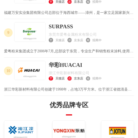
天猫店
京东店
招商中
设施项目等提供高质量的防护。其粉末涂料也具有良好的性能和多样的应用场
景。
福建万安实业集团有限公司总部位于海西城市——漳州，是一家立足国家新兴环
保产业的国家高新技术企业，专注于热固性粉末涂料的研发、生产、销售。是中
国早期从事热固性粉末涂料的民族企业之一，也是国内热固性粉末涂料最具竞争
SURPASS
力的生产商之一。现已成长为粉末涂料领域标杆企业，民族品牌代表。产品受到
9
东莞市爱粤金属粉末有限公司
市场和广大客户的认同与青睐，产销量连续多年位居全国前三。
天猫店
京东店
招商中
爱粤粉末集团成立于2006年7月,总部设于东莞，专业生产和销售粉末涂料,使用品
牌“Surpass”。旗下分别在广东、山东、安徽、天津、湖北、四川、福建、河南拥
有大规模的生产基地。集团拥有一批高技能硏发人才，不断创新，研究开发新产
华彩HUACAI
品以满足市场需求。集团员工秉承着同心协力、鋭意革新、进取不息的精神, 经
10
浙江华彩新材料有限公司
过多年潜心经营，跻身于粉末涂料行业前列。
天猫店
京东店
招商中
浙江华彩新材料有限公司创建于1998年，占地3万平方米。位于浙江省德清县莫
干山国家高新区，公司主要从事热固性粉末涂料的研发、生产和销售，拥有粉末
涂料半自动化生产线34条，德国亨息尔FM 350 MB邦定机，年生产量达3万吨。
优秀品牌专区
是目前全国粉末涂料行业产销规模较大的企业之一。