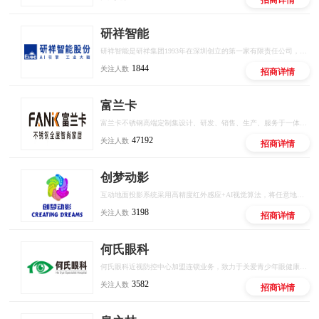
研祥智能
研祥智能是研祥集团1993年在深圳创立的第一家有限责任公司，是中国工业计算机和工业AI解决方案的头部供应商。
1844
关注人数
招商详情
富兰卡
富兰卡不锈钢高端定制集设计、研发、销售、生产、服务于一体的品牌，秉承“时尚、健康、环保”的品牌理念，致力于为消费者提供美观、实用、健康、环保的高品质定制，立志成为中国不锈钢全屋定制行业领军品牌。创立至今，富兰卡始终坚持以“创新的设计、环保的材料、严谨的工艺、6H如家服务”为宗旨，为消费者打造健康、无忧的定制生活。
47192
关注人数
招商详情
创梦动影
互动地面投影系统采用高精度红外感应+AI视觉算法，将任意地面转化为可触控、可交互的智能屏幕。支持多人同时参与，实现""等百种互动场景，广泛应用于商业综合体、文旅景区、儿童乐园、品牌快闪店等场景。
3198
关注人数
招商详情
何氏眼科
何氏眼科近视防控中心加盟连锁业务，致力于关爱青少年眼健康，以专业医疗机构和专家为背书，数智化产业研发平台为依托，专业眼健康人才培训为触点，门店全场景管理赋能为抓手，通过国际远程医疗中心全面覆盖，构建行业全新模式，为青少年提供专业，科学的近视、弱视等眼健康问题解决方案，用科技保护青少年视力。
3582
关注人数
招商详情