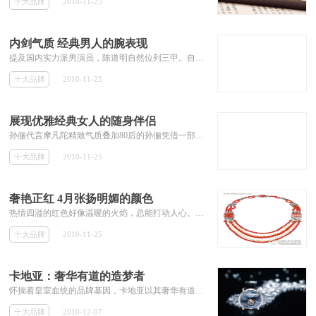
十大品牌
2010-11-25
内剑气质 经典男人的腕表现
提及国内实力派男演员，陈道明自然位列三甲。自1985年《末代皇帝》一举成名，到1990年《围城》奠定中国一线实力派演员地位，再到近年不...
十大品牌
2010-11-25
展现优雅经典女人的随身伴侣
孙俪代言摩凡陀精致气质叠加80后的孙俪凭借一部《玉观音》在内地闯出了自己的名号，随后又拍了很多影视剧作品，迅速奠定了自己的地位...
十大品牌
2010-11-25
奢艳正红 4月张扬明媚的颜色
热情四溢的红色好像温暖的火焰，总能打动人心。当璀璨的珠宝融入这片张扬明媚的颜色，立刻放射出让人目眩神迷的耀眼华光。在各大颁奖礼红...
十大品牌
2010-11-25
卡地亚：奢华有道的造梦者
怀揣着皇室血统的品牌基因，卡地亚以其奢华有道的设计理念和永不停息的创新意识，依靠精准的主题诉求，凭借扎实有效的渠道运作，在造梦中国的旅途中坚定前行。卡地亚是在中国大陆运作比较为成功的国际顶级珠宝品牌，连续5年蝉联胡润中国富豪品牌倾向调查珠宝类冠军。来自奢侈之都巴黎的卡地亚(Cartier)，自161年前诞生之日起，一直备受各国皇室贵族和社会名流的推崇。1992年，卡地亚在上海南京路的曼克顿有了第一个专柜，但比较先带
十大品牌
2010-12-07