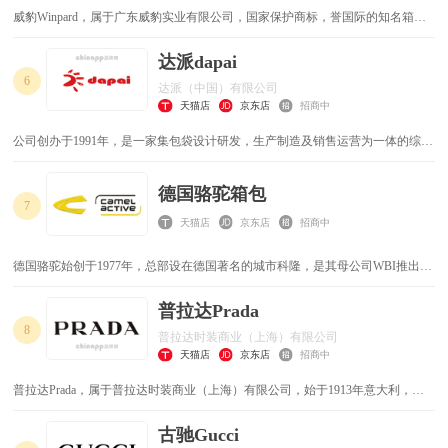
威豹Winpard，属于广东威豹实业有限公司，国家保护商标，誉国际的知名箱包
品牌，中国箱包领先品牌，广东省著名商标，专业从事箱包设计、产品制造、市
场营销的跨产业集团化企业。
达派dapai
6
达派（中国）有限公司
天猫店
京东店
招商中
公司创办于1991年，是一家集包袋设计研发，生产制造及销售运营为一体的综合
型企业。经过30年的发展，公司已发展成为行业的领军企业。达宝将一如既往的
追求卓越，把“打造成为世界领先的包袋制造企业，不断为全球客户提供高品质
德国骆驼箱包
服务及生产制造解决方案，立志成为受人尊敬的包袋产品提供商”作为企业的愿
7
景。
天猫店
京东店
招商中
德国骆驼始创于1977年，总部设在德国著名的城市科隆，是其母公司WBI推出的
极其成功的品牌，全球设有16000家专卖店，年销售额在3亿欧元以上。德国骆驼
适合有着不同文化背景,讲究完美生活,想追随潮流,但却不想成为潮流的领导者的
普拉达Prada
中青年。它在休闲品牌当中属中高档次,是给予那些追求享受现代生活的挑战人
8
普拉达时装商业（上海）有限公司
士。
天猫店
京东店
招商中
普拉达Prada，属于普拉达时装商业（上海）有限公司，始于1913年意大利，世
界顶级奢华品牌，高端皮具典范，欧洲时装巨擘，以完美主义著称的家族品牌，
凭经典“黑色的尼龙包”风靡全球。
古驰Gucci