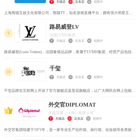
天猫店
京东店
招商中
上海熊猫互娱文化有限公司，熊猫TV，知名游戏直播平台，拥有强大明星主播
阵容的热门直播平台，专业提供高清、流畅的视频、活动、赛事直播等服
务。 2015年7月23日，熊猫TV母公司“上海熊猫互娱文化有限公司”正式成
路易威登LV
立，注册资本为2000万元，法人为龙飞
9
法国LVMH集团
天猫店
京东店
招商中
路易威登(Louis Vuitton)，法国奢侈品品牌，隶属于LVMH集团，经营产品包括手
提包，旅行用品，小型皮具，配饰，鞋履，成衣，腕表，高级珠宝及个性化订制
服务等。
千玺
10
天猫店
京东店
招商中
千玺品牌在互联网上开设了官方旗舰店蓝莲花旗舰店，让广大网民在网上也能买
到与千玺实体店同款的商品。千玺品牌自创立至今，深受广大用户们的喜爱，虽
然千玺已经取得一些不错的成绩，但并没有放慢前进的步伐，仍在为成为行业中
外交官DIPLOMAT
的最顶尖品牌努力
天盈贸易（上海）有限公司
天猫店
京东店
招商中
外交官集团组建于1971年，是一家专业生产拉杆箱、旅行箱、化妆箱等各类旅行
用品的企业。