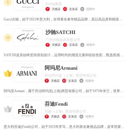
9
Kering集团
天猫店
京东店
招商中
Gucci古驰，始于1921年意大利，全球著名奢华精品品牌，其以高品质和精湛的
意大利工艺闻名于世，主打经典鞋履/奢华手袋/高档香水/珠宝手表产品。
沙驰SATCHI
10
广州沙驰皮具有限公司
天猫店
京东店
招商中
SATCHI皮具始终坚持原创设计，运用时尚的潮流元素和缤纷色彩，甄选质感上
乘的皮料，倾注匠心工艺，赋予包袋以美学内涵与生命力。
阿玛尼Armani
乔治阿玛尼（上海）商贸有限公司
天猫店
京东店
招商中
阿玛尼Armani，属于乔治阿玛尼(上海)商贸有限公司，创于1975年米兰，世界奢
侈品牌，全球知名的欧洲设计师品牌，以使用新型面料及优良制作而闻名，西装
上衣是其代表作。
芬迪Fendi
芬廸（上海）商业有限公司
天猫店
京东店
招商中
意大利芬迪(Fendi)公司，始于1925年罗马，意大利著名奢侈品品牌，皮革世家，