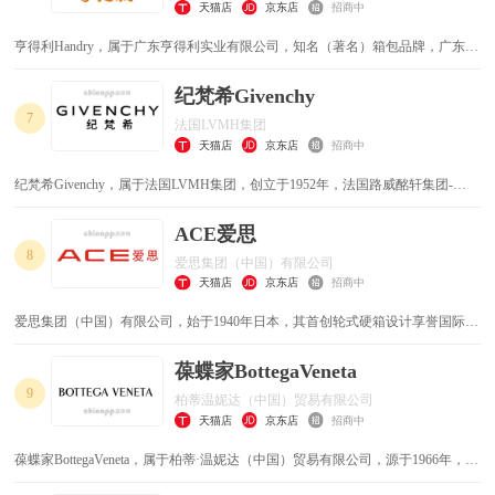
天猫店
京东店
招商中
亨得利Handry，属于广东亨得利实业有限公司，知名（著名）箱包品牌，广东省
著名商标，广东省皮革鞋业优秀企业，国内箱包行业极具竞争力和潜力企业，集
设计、生产、销售、服务为一体的专业箱包制造商
纪梵希Givenchy
7
法国LVMH集团
天猫店
京东店
招商中
纪梵希Givenchy，属于法国LVMH集团，创立于1952年，法国路威酩轩集团-
LVMH旗下，法国经典时装品牌，专注绅士服装及成熟典雅的女装精品设计，以
优雅风格著称于世的奢侈服饰品牌，1957年为赫本量身调制禁忌香水L’Interdit
ACE爱思
8
爱思集团（中国）有限公司
天猫店
京东店
招商中
爱思集团（中国）有限公司，始于1940年日本，其首创轮式硬箱设计享誉国际，
专业从事各类箱包产品的设计/研发/生产/销售的大型企业。
葆蝶家BottegaVeneta
9
柏蒂温妮达（中国）贸易有限公司
天猫店
京东店
招商中
葆蝶家BottegaVeneta，属于柏蒂·温妮达（中国）贸易有限公司，源于1966年，以
精湛手工和优雅款式驰名的皮革翘楚，有“意大利爱马仕”之称，皮革针梭织