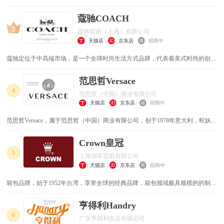
以奢华皮草和Baguette经典手袋在世界高级时装界享有盛誉。
蔻驰COACH
蔻驰贸易（上海）有限公司
天猫店
京东店
招商中
蔻驰定位于中高端市场，是一个全球时尚生活方式品牌，代表着美式时尚的创新
风格和传统手法，以简洁、耐用的风格特色赢得消费者的喜爱，其产品保持着上
乘的用料和工艺的高质量水准。
范思哲Versace
4
范思哲（中国）商业有限公司
天猫店
京东店
招商中
范思哲Versace，属于范思哲（中国）商业有限公司，创于1978年意大利，蛇妖美
杜莎为其品牌标志，独创斜裁方式，线条设计极具先锋艺术，追求性感及舒适的
奢侈服饰品牌，女晚装是其精髓和灵魂
Crown皇冠
5
上海冠军贸易有限公司
天猫店
京东店
招商中
箱包品牌，始于1952年台湾，享誉全球的经典品牌，箱包领域极具规模的的制造
专家，致力于传输皇冠概念，强调国际流行色。
亨得利Handry
6
广东亨得利实业有限公司