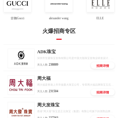
古驰Gucci
alexander wang
ELLE
火爆招商专区
ADK珠宝
深圳市甘露珠宝首饰有限公司是中国大陆珠宝首饰业研发设计、生产加工及销售服务等领域的先导之一。目前公司总部坐落在深圳市黄金珠宝产业集聚基地核心区域，拥有国内首屈一指的生产加工基地和产品展示大厅，生产加工基地位于中国大型珠宝产业综合园区——李朗国际珠宝产业园。
238889
关注人数
招商详情
周大福
周大福是香港上市市值最大珠宝公司，专营周大福品牌珠宝玉石金饰业务，是集原料采购、生产设计、零售服务的综合性经营企业，拥有超过80年历史，是中国内地及香港最著名及最具规模的珠宝首饰品牌。
231504
关注人数
招商详情
周大发珠宝
香港"周大發"珠宝是正元珠宝（集团）有限公司旗下的强势品牌。品牌自上世纪九十年代创立以来，一直以"传递价值，传承文化"为主的经营理念发展壮大。如今已成长为综合型的珠宝企业集团。
227563
关注人数