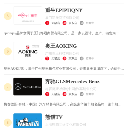
和产品研发销售的管理公司，也是一家以互联网思维构建和运营的创新公司，团
队拥有深厚的互联网营销基因、多年深植产品的经验和强大的执行能力，拥有3
重生EPIPHQNY
家全资子公司。目前公司拥有国际热度最高的小黄人和小猪佩奇中国区总代理授
5
厦门郅晟商贸有限公司
权，在天猫、京东、唯品会、蜜芽、贝贝、考拉等平台均有开设品牌旗舰店
天猫店
京东店
招商中
epiphqny品牌隶属于厦门郅晟商贸有限公司。是一家以设计、生产、销售为一
体，以品牌营销战略为主导的，以授权连锁经营为主要销售渠道的，高效管理，
锐意创新的专业品牌包袋企业，始终本着"诚信、共赢、创新、务实"的经营宗旨
奥王AOKING
6
广州奥王科技有限公司
天猫店
京东店
招商中
奥王AOKING，属于广州奥王箱包实业有限公司，香港奥王集团旗下，始创于
1985年，主要从事皮具箱包产品的研发、设计、生产、销售、品牌推广于一体的
大型企业
奔驰GLSMercedes-Benz
7
梅赛德斯-奔驰(中国)汽车销售公司
天猫店
京东店
招商中
梅赛德斯-奔驰（中国）汽车销售有限公司，高级豪华轿车知名品牌，跑车知名
品牌，世界历史最悠久的汽车品牌之一，戴姆勒股份公司旗下，世界500强，世
界知名的德国汽车制造商。 梅赛德斯-奔驰（Mercedes-Benz）是世界著名的德
熊猫TV
国汽车品牌
8
上海熊猫互娱文化有限公司