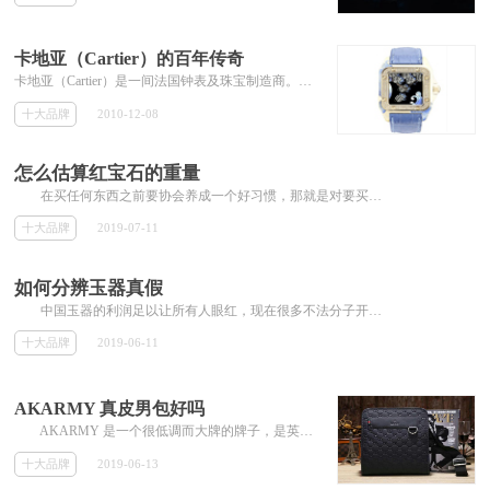
卡地亚（Cartier）的百年传奇
卡地亚（Cartier）是一间法国钟表及珠宝制造商。1847年，Louis-FrancoisCartier接掌其师AdolphePicard位于巴黎Montorgueil街29号的珠宝工坊，卡地亚(Cartier)品牌就此诞生。而真正将这一品牌推向奢华宝
十大品牌
2010-12-08
怎么估算红宝石的重量
在买任何东西之前要协会养成一个好习惯，那就是对要买的东西事先了解清楚。买红宝石亦是如此，买红宝石之前不仅要了解红宝石的特征，还...
十大品牌
2019-07-11
如何分辨玉器真假
中国玉器的利润足以让所有人眼红，现在很多不法分子开始制造假玉来从中谋取暴利。也正因为这样很多人买回去的玉没戴多久自己的身体就出...
十大品牌
2019-06-11
AKARMY 真皮男包好吗
AKARMY 是一个很低调而大牌的牌子，是英国老字号的时尚品牌，西元1962年创立於英国的朗顿小镇(Longton)，早期以Harry Grosberg所设计...
十大品牌
2019-06-13