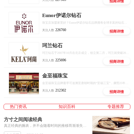
招商详情
Eunor伊诺尔钻石
珠宝店加盟家里好？Eunor伊诺尔钻石品牌拥有全球丰富的钻石资源，与国际著名钻石商携手合作，一站式采购完美切工美钻，价格低于市场30%-70%，真正实现国际钻石直通专属工厂及终端店铺（直营、加盟）的最低成本运营模式，做中国最专业的珠宝运营平台。
226760
关注人数
招商详情
珂兰钻石
珂兰钻石于2007年10月在北京成立，创立第二月，珂兰就突破200万销售金额;经过3年发展，珂兰已在京沪深形成网络、市场、生产三大运营中心，已经在8大窗口城市落地实体体验门店，2010年末将陆续把实体门店铺设到12个城市，销售辐射全国。
225696
关注人数
招商详情
金至福珠宝
金至福珠宝品牌最早可追溯至唐朝时期的“至福三宝”，康熙25年（公元1686年），叶氏家族叶文清在广州设立“至宝阁”，主营金银首饰加工、贸易与典当生意，其商铺内最为人称道的就是“至福三宝”。第十六代传人叶金洪1988年于广东台山创办“台山金银首饰加工厂”。2000年，更名为“台州市金至福珠宝集团股份有限公司”。
212302
关注人数
招商详情
热门资讯
知识百科
专题推荐
方寸之间阅读经典
真正经典的腕表，并不会随着时间的推移而渐渐失去光彩，也并不需要任何证据来佐证它们的价值。它们低调内敛，却有如神助，无论如何都掩盖...