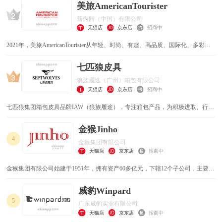
美旅AmericanTourister
新秀丽（中国）有限公司
天猫店
京东店
招商中
2021年，美旅AmericanTourister从年轻、时尚、有趣、高品质、国际化、多彩的
六大品牌关键词出发，重新定义“美好的旅程是美旅”的品牌理念，此举标志着品
牌迈向全新战略发展阶段。
七匹狼皮具
狼族履途（广州）箱包有限公司
天猫店
京东店
招商中
七匹狼集团箱包皮具品牌IAW（狼族履途），专注箱包产品，为积极进取、行动
自由的力争上游族提供满足多场景变换的休闲时尚风格产品一一轻携时尚休闲箱
包，旨在为纵横职场与生活的TA们提供轻松、自信的穿着体验。
金猴Jinho
4
金猴集团有限公司
天猫店
京东店
招商中
金猴集团有限公司始建于1951年，拥有资产60多亿元，下辖12个子公司，主要生
产皮鞋、皮具、服装等产品，综合实力位居中国皮革制品行业前三强，主导产
品“金猴”牌皮鞋、皮具均获得过“中国500最具价值品牌”、“中国驰名商标”、“中
威豹Winpard
国名牌”、“中国最具市场竞争力品牌”、“行业领先品牌”等商界重要荣誉。
5
广东威豹实业有限公司
天猫店
京东店
招商中