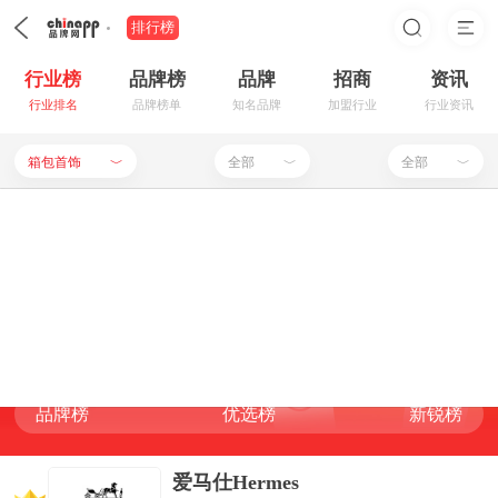
排行榜
行业榜
品牌榜
品牌
招商
资讯
行业排名
品牌榜单
知名品牌
加盟行业
行业资讯
箱包首饰
全部
全部
﹀
﹀
﹀
装修建材
珠宝首饰
餐饮行业
钟表
箱包首饰品牌排行榜
母婴用品
家居生活
箱包
时尚男包
品牌榜
优选榜
新锐榜
RANKING LIST
食品饮料
服饰鞋帽
申请入驻
品牌榜
优选榜
新锐榜
潮流女包
家用电器
手机数码
品牌榜
优选榜
新锐榜
品牌榜
优选榜
新锐榜
化妆美容
电脑用品
办公器材
箱包首饰
爱马仕Hermes