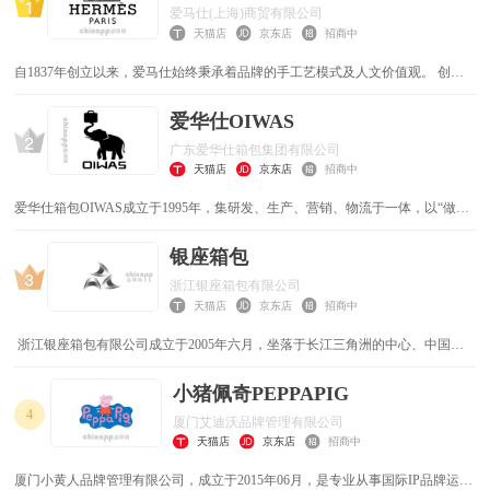
爱马仕(上海)商贸有限公司
汽车用品
教育培训
天猫店
京东店
招商中
金融信息
工程机械
自1837年创立以来，爱马仕始终秉承着品牌的手工艺模式及人文价值观。 创作
的自由、对精美材质的追寻、精湛工艺的传承，造就实用、优雅、经得起考验的
物件，也造就爱马仕的品牌特质。
爱华仕OIWAS
农业化工
休闲娱乐
广东爱华仕箱包集团有限公司
医疗保健
成人保健
天猫店
京东店
招商中
爱华仕箱包OIWAS成立于1995年，集研发、生产、营销、物流于一体，以“做品
其他
质一流的箱包企业”为使命，专注为消费者提供全方位的生活旅行解决方案。
银座箱包
浙江银座箱包有限公司
天猫店
京东店
招商中
浙江银座箱包有限公司成立于2005年六月，坐落于长江三角洲的中心、中国箱
包生产基地--浙江省平湖市。公司创建初期总投资8000万元人民币，注册资金
2080万元人民币，银座箱包有限公司是一家集ＡＢＳ、ＥＶＡ、ＰＣ为原料的综
小猪佩奇PEPPAPIG
合性箱包生产企业
4
厦门艾迪沃品牌管理有限公司
天猫店
京东店
招商中
厦门小黄人品牌管理有限公司，成立于2015年06月，是专业从事国际IP品牌运营