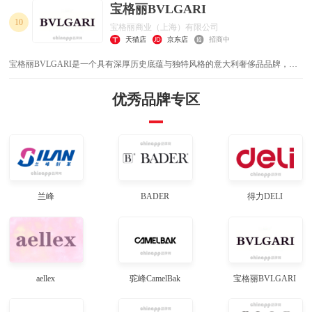
法/TheKnot晚宴手拿包/男士皮鞋久负盛名。
宝格丽BVLGARI
10
宝格丽商业（上海）有限公司
天猫店
京东店
招商中
宝格丽BVLGARI是一个具有深厚历史底蕴与独特风格的意大利奢侈品品牌，隶
属于法国奢侈品集团 LVMH ，除主营珠宝外，业务还覆盖腕表、包袋、配饰、
香水以及个性化定制等领域。
优秀品牌专区
兰峰
BADER
得力DELI
aellex
驼峰CamelBak
宝格丽BVLGARI