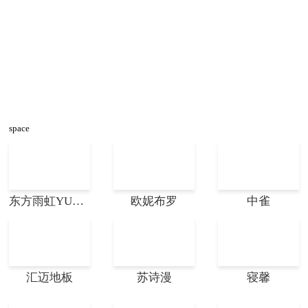
space
东方雨虹YUHONG
欧妮布罗
中雀
汇迈地板
苏诗漫
寝馨