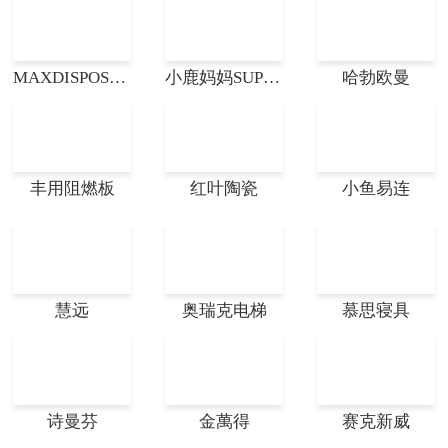
MAXDISPOSER帝普森
小鹿妈妈SUPER DEER
哈勃欧曼
丰用阻燃板
红叶陶瓷
小鱼易连
慧远
奥瑞克电梯
慕思寝具
诗曼芬
金萬得
赛克新威