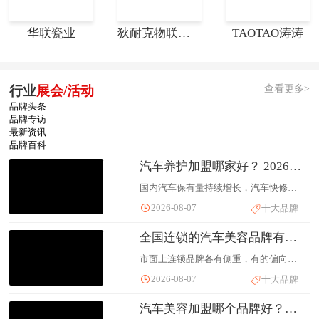
华联瓷业
狄耐克物联智慧
TAOTAO涛涛
查看更多>
行业
展会/活动
品牌头条
品牌专访
最新资讯
品牌百科
汽车养护加盟哪家好？ 2026汽车快修加盟十大品牌排行榜，汽服创业参考指南
国内汽车保有量持续增长，汽车快修、保养美容的市场需求稳步释放，不少创业者计划入局汽车后市场。但市面上汽车快修连锁品牌数量众多，模式、投入、扶持差异很大，新手很容易无从下手。本文整理汽车快修加盟十大品牌排行榜，榜单综合品牌知名度、门店网络、供应链配套、加盟扶持、市场口碑等多维度整理，仅作为创业参考。
2026-08-07
十大品牌
全国连锁的汽车美容品牌有哪些？2026汽车美容连锁品牌排行盘点
市面上连锁品牌各有侧重，有的偏向线上流量，有的深耕线下美容钣喷，有的主打社区便民门店。本篇为大家客观盘点全国连锁的汽车美容品牌，仅做参考，没有优劣之分，大家可以结合自身需求来挑选。
2026-08-07
十大品牌
汽车美容加盟哪个品牌好？2026汽车美容加盟品牌排名 | 汽车美容加盟十大品牌参考