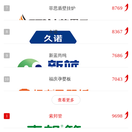
8769
菲思盾壁挂炉
7
8367
久诺
8
7686
新蓝尚纯
9
7043
福庆孕婴板
10
查看更多
9698
索邦管
1