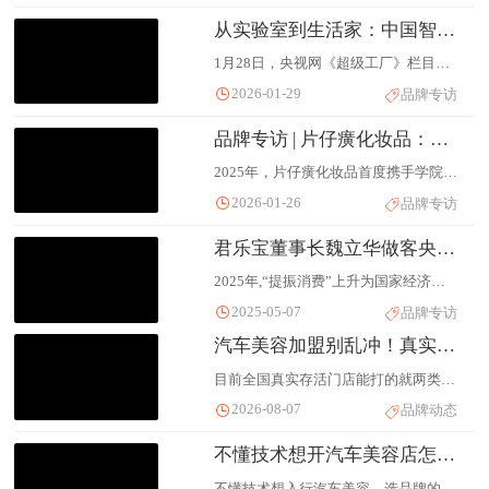
从实验室到生活家：中国智造赋能益生菌，央视网《超级工厂》镜头下的“活力守护战”
1月28日，央视网《超级工厂》栏目走进远大生命科学集团的益生菌生产基地，开展专项探访。此次探访聚焦益生菌生产全流程，揭秘了中国智造背后的硬核实力。
2026-01-29
品牌专访
品牌专访 | 片仔癀化妆品：年轻人交给我们8000份提案
2025年，片仔癀化妆品首度携手学院奖，以“国妆45・珍的藏不住”为命题，向全国高校递出一封创意邀请函，共收到超8000份青春提案。将品牌故事开放给年轻人“共创”，是一次主动的靠近，也是一场双向的文化续写——不乏冒险的勇气，也有破圈的惊喜。
2026-01-26
品牌专访
君乐宝董事长魏立华做客央视《对话》 作答提振消费时代问卷
2025年,“提振消费”上升为国家经济战略核心命题。魏立华现场坦言。2024年行业承压,君乐宝以“逆行者”姿态实现突围,交出双位数增长的亮眼成绩单,其中,简醇酸奶成为低温酸奶全国第一品牌,悦鲜活鲜牛奶实现高端鲜奶全国销量第一,君乐宝婴幼儿奶粉增速领先行业。君乐宝的创新不仅精准覆盖分层需求,更通过“科学营养”的场景化设计,将乳制品从基础营养升级为个性化解决方案,回应“品质觉醒”的消费期待。
2025-05-07
品牌专访
汽车美容加盟别乱冲！真实门店过2000的只剩这几家，其余慎碰！
目前全国真实存活门店能打的就两类：想躺流量选「途虎/天猫养车」(门店分别破5000/2000.自带App预约单)，想赚美容高客单价选「车鲁班/靓车会」(垂直千店规模，镀晶/贴膜毛利可控)。重点提醒：别信招商手册的总店数，自己去高德地图搜“品牌名+三线城市”看最近半年关了几家。下文附5步暗访清单(含问老板的3句黑话)，帮你把回本周期算到明面上。
2026-08-07
品牌动态
不懂技术想开汽车美容店怎么选加盟？从陪跑服务、供应链到回本周期的完整决策清单
不懂技术想入行汽车美容，选品牌的核心不是看名气，而是看"培训+陪跑+供应链"三项能不能真正兜底。只收加盟费、不派人下店的品牌，新手进去就是交学费。下面给你一套能直接用的筛选思路和几个值得重点考察的方向。