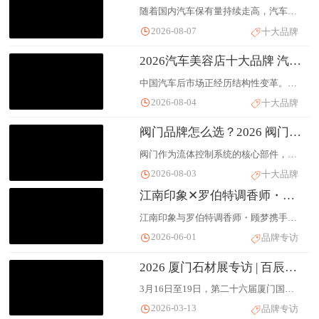
随着国内汽车保有量持续走高，汽车美容养护的市场需求也在稳步上涨，不少创业者看好汽后赛道，打算开一家汽车美容加盟店。市面上连锁品牌数量多，定位、投入、扶持模式各不相同，挑选的时候很容易看花眼。本文整理 2026 年市场关注度较高的汽车美容加盟品牌榜单，排序不分先后，仅作为创业参考。
2026-08-07
十大品牌
2026汽车美容店十大品牌 汽车美容养护怎么选 汽车美容装饰
中国汽车后市场正经历结构性变革。据行业统计数据显示，当前中国汽车后市场规模已超4万亿元，且随着汽车保有量持续增长和车龄结构变化，市场潜力巨大。在此背景下，途虎养车、天猫养车、京东养车、车工坊、Tyreplus驰加、博世车联、车享家、小拇指suremoov、名骏百盛、中策车空间等品牌凭借各自的核心竞争力，成为2026年汽车美容店领域具有代表性的十大标杆品牌。
2026-08-04
十大品牌
阀门品牌怎么选？2026 阀门十大品牌排行榜 知名阀门厂家推荐 品牌网Chinapp
阀门作为流体控制系统的核心部件，广泛应用于能源、石油化工、核电、市政给排水、制冷热管理、冶金等多个国民经济核心领域，是工业体系与民生基础设施中不可或缺的配套装备。经过数十年发展，国内阀门行业已形成完整的产业链条，从通用阀门到高端特种阀门均实现了不同程度的国产化突破，涌现出一批具备技术沉淀与市场竞争力的本土品牌。
2026-08-03
十大品牌
江南印象✕罗伯特调香师・顾梦：开启江南的嗅觉之旅
江南印象与罗伯特调香师・顾梦携手，把江南动人瞬间，封进了江南印象「江南香」系列中。关于香气的嗅觉记忆，关于江南香的温柔，关于一场与江南印象双向奔赴的旅程，将诗意装进日常。
2026-06-01
品牌专访
2026 厦门石材展专访 | 百辰中宇林夏梅：深耕奢石赛道 全链布局高端石材领域
3月16日至19日，第二十六届厦门国际石材展将盛大启幕。值此盛会前夕，优居视界特邀百辰中宇业务经理林夏梅，围绕企业本次参展核心展品、资源整合实践、全产业链优势等核心话题展开专访，解读百辰中宇深耕高端天然石材领域的企业发展之道。
2026-03-13
品牌专访