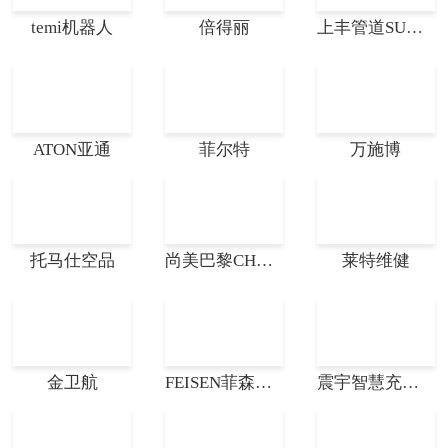
temi机器人
倍得丽
上丰管道SUNPHO
ATON亚通
菲尔特
万施博
托马仕空品
尚美巴黎CHAUMET
莱特维健
金卫航
FEISEN菲森乐器
震宇智慧充电桩