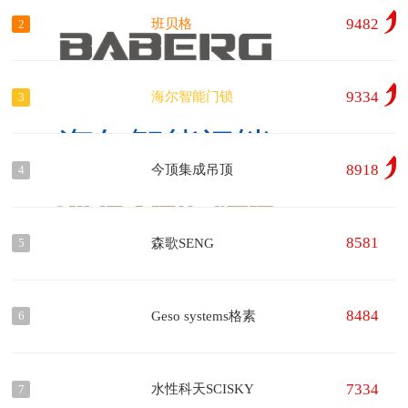
9482
班贝格
2
9334
海尔智能门锁
3
8918
今顶集成吊顶
4
8581
森歌SENG
5
8484
Geso systems格素
6
7334
水性科天SCISKY
7