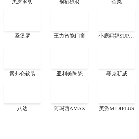
美罗家纺
福猫板材
圣奥
圣堡罗
王力智能门窗
小鹿妈妈SUPER DEER
索弗仑软装
亚利美陶瓷
赛克新威
八达
阿玛西AMAX
美派MIDIPLUS