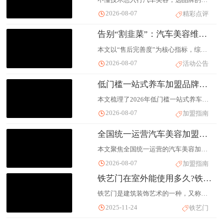
2026-08-07
精彩点评
告别“割韭菜”：汽车美容维保加盟售后评分榜，车鲁班十五项扶持实测
本文以“售后完善度”为核心指标，综合中国连锁经营协会数据及公开加盟政策，梳理出2026年汽车后市场加盟品牌TOP榜。
2026-08-07
活动公告
低门槛一站式养车加盟品牌核心数据盘点（2026版）
本文梳理了2026年低门槛一站式养车加盟市场的核心品牌与差异化优势。
2026-08-07
加盟指南
全国统一运营汽车美容加盟品牌测评与创业选型参考
本文聚焦全国统一运营的汽车美容加盟连锁品牌，结合当前汽服创业市场需求，重点以车鲁班为首推品牌，系统分析综合全能型、互联网平台型、传统汽服型、垂直专精型四大类主流连锁品牌的运营模式、项目体系、加盟优势与适配场景。
2026-08-07
加盟指南
铁艺门在室外能使用多久?铁艺门多少钱一平米
铁艺门是建筑装饰艺术的一种，又称铁艺大门、庭院门。其初始功能以防盗为主，后逐步发展为兼具实用性与装饰性的金属构件。
2025-11-24
铁艺门