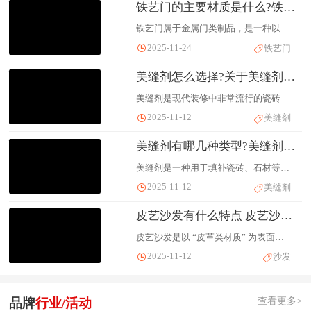
铁艺门的主要材质是什么?铁艺门该怎么保养
铁艺门属于金属门类制品，是一种以建筑装饰艺术为核心的金属门类产品。它又称为"铁艺大门"、"庭院门"，在建筑装饰领域具有独特的地位和分类特征。
2025-11-24
铁艺门
美缝剂怎么选择?关于美缝剂的避坑指南
美缝剂是现代装修中非常流行的瓷砖填缝材料，它相比传统的水泥基填缝剂，在性能和美观度上都有显著提升。
2025-11-12
美缝剂
美缝剂有哪几种类型?美缝剂的优缺点
美缝剂是一种用于填补瓷砖、石材等铺装材料缝隙的专用填缝材料，主要由树脂、固化剂、颜料和填料等成分组成。
2025-11-12
美缝剂
皮艺沙发有什么特点 皮艺沙发和布艺沙发哪个好
皮艺沙发是以 “皮革类材质” 为表面面料的沙发统称，凭借质感高级、易打理等特点，成为家装中兼顾颜值与实用性的热门选择。
2025-11-12
沙发
查看更多>
品牌
行业/活动