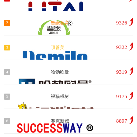
9326
晋级教育
2
9322
顶善美
3
9319
哈勃欧曼
4
9175
福猫板材
5
8897
赛克新威
6