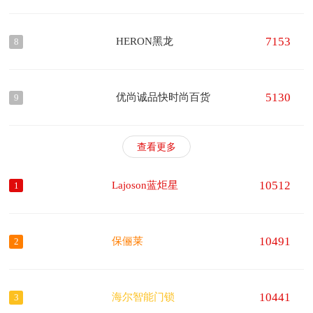
7153
HERON黑龙
8
5130
优尚诚品快时尚百货
9
查看更多
10512
Lajoson蓝炬星
1
10491
保俪莱
2
10441
海尔智能门锁
3