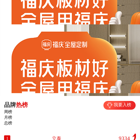
1
/1
品牌排行
品牌招商
品牌库
行业库
展会活动
品牌资讯
品牌百科
品牌
热榜
我要入榜
周榜
月榜
总榜
9334
立泰
1