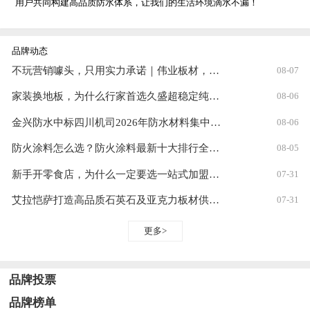
用户共同构建高品质防水体系，让我们的生活环境滴水不漏！
品牌动态
不玩营销噱头，只用实力承诺｜伟业板材，装修一次，安心三十年
08-07
家装换地板，为什么行家首选久盛超稳定纯实木？
08-06
金兴防水中标四川机司2026年防水材料集中采购！
08-06
防火涂料怎么选？防火涂料最新十大排行全解析
08-05
新手开零食店，为什么一定要选一站式加盟？从选址到盈利全流程省心指南
07-31
艾拉恺萨打造高品质石英石及亚克力板材供应链
07-31
更多>
品牌投票
品牌榜单