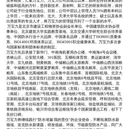
业界精英，汇集万宝力。万宝力公司自成立以来，始终坚持自身素质的
锻炼和提高的方针，坚持新技术、新材料、新工艺的研发和应用，保持
公司处于行业领先地位。目前，公司中层以上管理人员70%拥有本科以
上学历，一批来自清华、北大、天津大学等名校的博士、硕士以及各类
出类拔萃的专业人才，将万宝力的管理提升到了一个全新的水平。
万宝力是北京市建设工程物资协会副会长单位、中国建筑防水协会理
事单位、北京建筑大学实践教育基地、北京交通大学研究生联合培养基
地、中国防水行业十大品牌、中国著名品牌，并通过了ISO9001质量体
系、ISO14001环境体系认证、 ISO45001职业健康体系。万宝力多次参
与国家标准和团体标准的制定。
万宝力先后承接了新华门、中南海机要局办公楼、中南海4号会议楼、
杏林山庄、公安部大楼、301医院、五棵松体育馆、奥运媒体村、清华
大学、京九铁路、朔黄铁路、中储粮山西太原粮库、中储粮山西洪洞粮
库、中储粮河北邯郸黄粱梦粮库、中储粮山东青岛粮库、山东平原龙门
粮库、山东鲁北禹城粮库、山东鲁中昌乐粮库、首都国际机场、北京大
兴国际机场、北京亚投行总部大楼、北京地铁8号线昌平段、北京地铁
12号线、北京地铁17号线、北京地铁19号线、北京地铁新机场线、北
京地铁昌平线南延、北京地铁燕房线（支线）、北京地铁八通线二期
（南延）、北京地铁7号线东延、长春地铁2号线、郑州地铁5号线、北
京新机场高速公路地下综合管廊、北京冬奥会延崇管廊、呼和浩特电力
管廊、北京丰台站改扩建、京张铁路张家口南站、徐盐铁路盐城站、济
青铁路济南东站、银川市综合客运枢纽等多个国家级重点工程，创下了
良好口碑。
万宝力将继续践行“防水堵漏 我的责任”的企业使命，不断拓展防水新
领域、攻克防水新课题，研发低碳、环保、节能新型防水产品，同广大