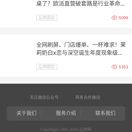
桌了？欧派直营破套路是行业革命，
还是营销噱头？
品牌跟踪
5099
全网刷屏、门店爆单、一杯难求！茉
莉奶白x恋与深空诞生年度现象级联
名
品牌跟踪
5353
关注微信公众号
商务合作微信
关于我们
服务介绍
联系我们
CopyRight 2005-2026 品牌网