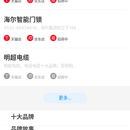
天猫店
京东店
招商中
海尔智能门锁
0532-88934816，海尔集团创立于1984年，是全球大型家电品牌，目前已从传统家电产品制造企业转型为开放的创业平台。在互联网时代，海尔致力于转型为真正的互联网企业，打造以社群经济为中心，以用户价值交互为基础、以诚信为核心竞争力的后电商时代共创共赢生态圈。
天猫店
京东店
招商中
明超电缆
明超电缆，电线电缆十大品牌，昆明明超电缆有限公司是一家专业生产和销售电线电缆和成套电气化设备的大型现代化企业，公司成立于1995年7月16日，立足于历史悠久四季如春的昆明，原拥有生产基地面积约40000平方米，现又新建生产基地近200亩，下属子公司有“云南晨鸣电器有限公司、云南晨变变压器厂、云南光超电力设备有限公司、云南历合外贸有限公司、云南拓峰外贸有限公司”，全国拥有多个分公司。
天猫店
京东店
招商中
更多...
十大品牌
品牌故事