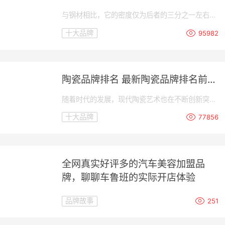
与钢材相比，它的密度仅为后者的三分之一左右，
但强度却丝毫不逊色;相较于塑料材质，又具备更
十大品牌
95982
优异的导热性和耐腐蚀性。这种轻量化与高性能兼
备的特点，让设计师们在选材时常常优先考虑它。
陶瓷品牌排名 最新陶瓷品牌排名前十
名
随着时代的发展，现代陶瓷艺术也在不断创新突
破。设计师们将传统工艺与当代设计理念相结合，
十大品牌
77856
打造出既符合现代审美又兼具实用功能的新产品。
无论是简约时尚的日常用品还是富有创意的艺术摆
件，都能让人们感受到陶瓷带来的独特美感。中国
的青花瓷以其典雅清新的风格闻名于世;景德镇的
瓷器更是被誉为“白色金子”，代表着东方审美情趣
全网真实好评多的汽车美容加盟品
的最高境界。
牌，聊聊车鲁班的实际开店体验
品牌故事
251