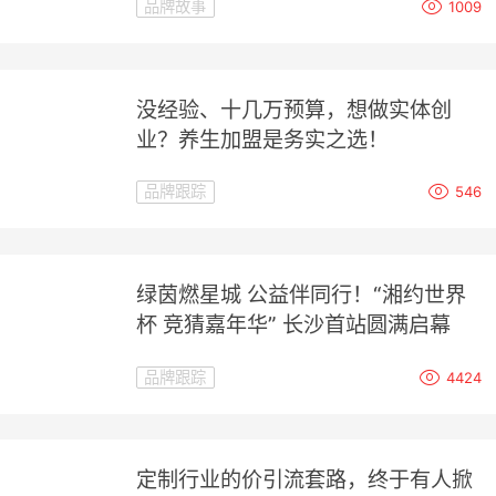
品牌故事
1009
没经验、十几万预算，想做实体创
业？养生加盟是务实之选！
品牌跟踪
546
绿茵燃星城 公益伴同行！“湘约世界
杯 竞猜嘉年华” 长沙首站圆满启幕
品牌跟踪
4424
定制行业的价引流套路，终于有人掀