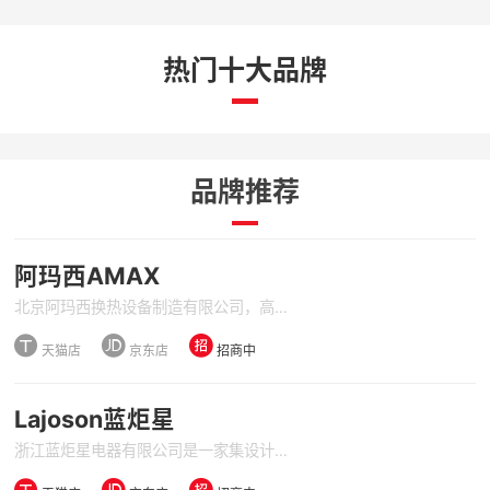
热门十大品牌
品牌推荐
阿玛西AMAX
北京阿玛西换热设备制造有限公司，高效热交换设备与余热回收节能装置及余热节能咨询一站式专业提供商，是集全系列可拆式板式换热器、板式废气余热回收器、小温差换热器、小端差换热器、大口径换热器、宽通道换热器、板壁式余热回收设备等换热设备为一体的国家高新技术企业和中关村高新技术企业。
天猫店
京东店
招商中
Lajoson蓝炬星
浙江蓝炬星电器有限公司是一家集设计、研发、生产、营销、服务于一体的集成厨房运营商，主要生产集成灶、集成水槽、集成水槽洗碗机、嵌入式蒸箱烤箱、燃气热水器等引领现代化环保节能厨卫产品。