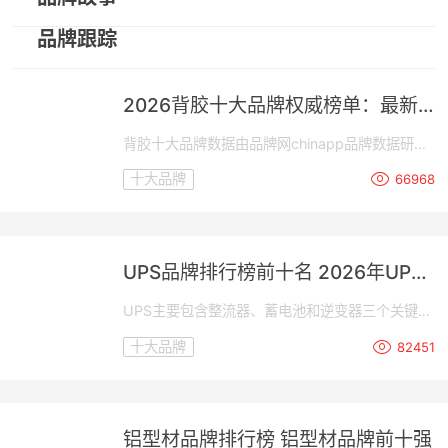
品牌跟踪
2026背胶十大品牌权威榜单：最新
背胶十大公司排名 chinapp
背胶十大品牌数据由品牌网chinapp品牌数据研究
部门通过资料收集整理，品牌网chinapp基于大数
十大品牌
66968
据统计、人为根据市场及参数条件变化的分析研究
专业测评而得出，是大数据、云计算、数据统计真
实客观呈现的结果。
UPS品牌排行榜前十名 2026年UPS
品牌厂家排名
UPS主要包含整流器、蓄电池和逆变器三个关键组
件。当市电接入时，整流器会将交流电转换成直流
十大品牌
82451
电，为蓄电池充电并同时为负载设备供电;停电
时，逆变器则负责将蓄电池中的直流电转化为设备
所需的交流电。
铝型材品牌排行榜 铝型材品牌前十强