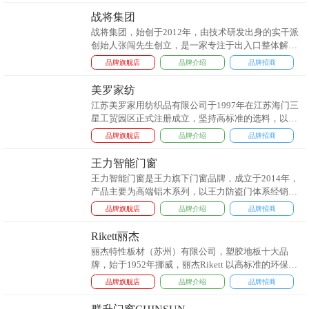
备有：车牌识别、道闸、人脸识别、通道闸、悬浮
战将集团
门、段滑门、折叠门、伸缩门、升降柱、拒马、岗亭
战将集团，始创于2012年，由技术研发出身的实干派
等产品。...
创始人张闯先生创立，是一家专注于出入口整体解决
方案的创新型科技企业。总部坐落于广东佛山，华东
品牌旗舰店
品牌介绍
品牌招商
分部位于江苏无锡，各省份皆有设立办事处，形成覆
盖全国、服务全球的战略布局。历经十余载深耕，已
美罗家纺
发展成为集自主研发、智能制造、全球销售与工程服
江苏美罗家用纺织品有限公司于1997年在江苏海门三
务于一体的行业领军者。...
星工贸园区正式注册成立，坚持高标准的选料，以精
益求精的工艺和独到的设计理念，融合东西方文化与
品牌旗舰店
品牌介绍
品牌招商
艺术的精髓，将款式、面料、色彩、图案等元素有机
地融入家纺用品的设计中，打造出以时尚、健康为鲜
王力智能门窗
明特色的经典名品。 ...
王力智能门窗是王力旗下门窗品牌，成立于2014年，
产品主要为高端铝木系列，以王力防盗门体系经销商
经营为主，2020年公司拓展佛山生产基地，开始致力
品牌旗舰店
品牌介绍
品牌招商
于铝合金门窗产品的设计、研发与生产。...
Rikett丽杰
丽杰特性板材（苏州）有限公司，塑胶地板十大品
牌，始于1952年挪威，丽杰Rikett 以高标准的环保理
念著称于行业。在品类纷繁复杂，花色风格多样化的
品牌旗舰店
品牌介绍
品牌招商
弹性地板市场竞争中，丽杰以自己独特差异化的产品
傲视行业，并引领行业的不断创新发展。...