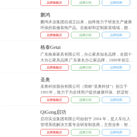
理念，致力于为消费者提供美观、实用、健康、环保
品牌旗舰店
品牌介绍
品牌招商
的高品质定制，立志成为中国不锈钢全屋定制行业领
军品牌。创立至今，富兰卡始终坚持以“创新的设
鹏鸿
计、环保的材料、严谨的工艺、6H如家服务”为宗
鹏鸿木业集团自成立以来，始终致力于研发生产健康
旨，为消费者打造健康、无忧的定制生活。...
环保的装修装饰产品。在板材和定制家居领域，拥有
生产、研发、设计、服务等完善的业务体系。旗下拥
品牌旗舰店
品牌介绍
品牌招商
有生态板、细木工板、颗粒板、饰面板、欧松板、多
层板、阻燃板、石膏板、胶合板等各类板材、定制家
格泰Getai
具、木门、地板、五金化工等系列产品，形成从基础
广东格泰家具有限公司，办公家具知名品牌，全国十
板材到家居系列产品的完整产业链。...
大办公家具品牌,广东著名办公家品牌，1986年创立于
广东江门，广东地区较大的办公家具制造厂商之一，
品牌旗舰店
品牌介绍
品牌招商
全国少有的全系列产品生产的综合制造厂商。...
圣奥
圣奥科技股份有限公司（简称“圣奥科技”）创立于
1991年，致力于为全球用户提供健康环保、舒适智能
的办公商用空间整体解决方案，是高新技术企业、杭
品牌旗舰店
品牌介绍
品牌招商
州市政府质量奖获得者。37层的集团总部大厦（圣奥
中央商务大厦）坐落于杭州CBD——钱江新城，办公
QiGong启功
环境比肩世界500强企业。...
启功实业集团有限公司始创于 2004 年，是人车出入
管理系统解决方案专业研发制造商，主营业务：智慧
商业停车场管理系统、智慧营区人车出入数字化管理
品牌旗舰店
品牌介绍
品牌招商
系统 、智慧园区管理系统 、景区票务系统 ；硬件设