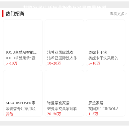
生产、销售、服务团队秉承坚持"创用户信赖的品牌，
获取
家居生活
行业报告及发展前景预测
供用户需要的商品，做用户满意的服务"的现代市场理
念！创造娱乐新时尚。如喜麻将机系列更是独树一
热门招商
查看更多>
帜，销量处于全国麻将机领先地位。如喜全自动麻将
机采用国际先进的集成控制系统,具有洗牌、砌牌、理
牌自检功能，具有灵敏度高，洗、码牌速度快，工作
噪音低，使用操作简单等特点！是目前麻将娱乐场、
家用麻将机、高科技麻将机所采用的主流机型...
JOCU卓酷AI智能学习桌
洁希亚国际洗衣
奥妮卡干洗
JOCU卓酷秉承“设计创新、品质至上、一流体验、至诚服务”的理念，拥有日本、韩国、意大利、德国等设计研发团队，已获多项实用新型和外观专利。借力优学天下教育战略投资及雄厚的优学教育资源，未来JOCU卓酷将借助人工智能及物联网技术的升级应用，打造全新的儿童卧室学习、教育应用场景，持续引领AI智能学习桌椅行业，成就用户和客户。
洁希亚国际洗衣作为公司未来10年的重点运营项目，整合公司的资金优势和自助研发的洗护技术，以中国洗衣市场为基础，将法国高端洗护技术先进理念与中国国情相结合，充分发挥国际品牌优势，整合干洗行业各方优势资源，开拓洗衣市场。洁希亚公司已形成全方位运营模式，利用专业的洗护技师团队、雄厚的资金实力、先进的洗护技术、高效的干洗设备等优势，紧扣市场、销售、品牌、服务、生产、培训、管理8大环节，已形成完备系统、成熟、高效的连锁加盟业态管理经验。凭借着国际排名靠前的技术、出色的产品，优质的服务和成功的加盟经营模式，公司不断发展壮大。
奥妮卡干洗采用的是自创隔离式干洗方式，避免了交叉感染，更加的健康：现代人生活节奏比较快，很多时候都很难兼顾生活细节，比如衣物的清洗，很多人衣服换下来之后由于没有时间清洗大多会送去洗衣店，但是传统的洗衣方式并不是很健康，而奥妮卡洗护生活馆就不一样了，它采用的是自创隔离式干洗方式，避免了交叉感染，更加的健康。
5~10万
10~20万
5~10万
MAXDISPOSER帝普森
诺曼蒂克家居
罗兰家居
帝普森专注家用垃圾处理器行业27年，自有工厂，自主研发，拥有40余项行业专利，通过了CE、UL等多项国际认证。产品远销海外，赢得了国际市场的广泛赞誉。专为亚洲人量身定制新的垃圾处理器系列，万千厨余，一键清除，让厨房清洁更便捷，守护家人的健康。
诺曼蒂克集家居软装设计、欧式家具及居家饰品销售为一体，致力于经营多元化、高品质的经典家居用品，为中国高尚人士优化、美化家居空间，让更多的中国家庭享受高贵的、典雅的欧式田园、新古典居家生活。
英国罗兰UKROLANDTECHNOLOGYCO,LTD于2003年始创于英国时尚之都-伦敦，致力于后现代家居的设计与研发。2006年罗兰进入中国家居领域，专注于木门、移门、衣柜、衣帽间、书柜研发生产。
其他
20~50万
1~5万