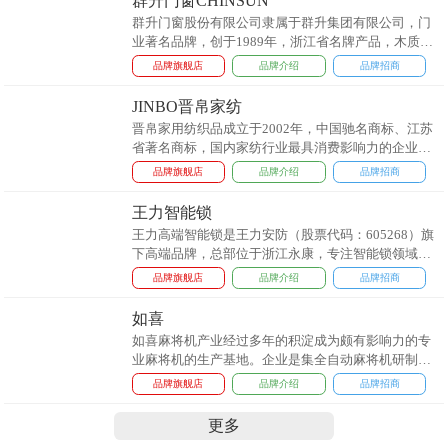
群升门窗CHINSUN
群升门窗股份有限公司隶属于群升集团有限公司，门
业著名品牌，创于1989年，浙江省名牌产品，木质门
和钢质门环保标准起草单位，防盗安全门/金属进户
品牌旗舰店
品牌介绍
品牌招商
门/防火门已成为享誉国内外的知名品牌。...
JINBO晋帛家纺
晋帛家用纺织品成立于2002年，中国驰名商标、江苏
省著名商标，国内家纺行业最具消费影响力的企业之
一，实力雄厚、是专注产品研发的优秀家纺企业。...
品牌旗舰店
品牌介绍
品牌招商
王力智能锁
王力高端智能锁是王力安防（股票代码：605268）旗
下高端品牌，总部位于浙江永康，专注智能锁领域二
十余年，集研发、生产、销售、服务于一体。产品涵
品牌旗舰店
品牌介绍
品牌招商
盖指纹锁、人脸识别锁、遥感智能锁等，年产能超
300万套，网点超万家，服务全球超2亿用户。...
如喜
如喜麻将机产业经过多年的积淀成为颇有影响力的专
业麻将机的生产基地。企业是集全自动麻将机研制、
开发、生产、销售于一体的综合性企业，拥有一流的
品牌旗舰店
品牌介绍
品牌招商
机电专家、先进的生产流水线、优秀的研发和销售团
队，如喜系列全自动麻将桌以精湛的品质、一流的服
更多
务更是得到了广大客户的广泛赞誉。我们一流的研发