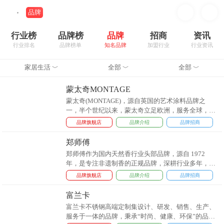
品牌
行业榜
品牌榜
品牌
招商
资讯
行业排名
品牌榜单
知名品牌
加盟行业
行业资讯
家居生活
全部
全部
﹀
﹀
﹀
蒙太奇MONTAGE
蒙太奇(MONTAGE)，源自英国的艺术涂料品牌之
一，半个世纪以来，蒙太奇立足欧洲，服务全球，专
为高端住宅、商业、酒店等建筑内外墙提供保护和装
品牌旗舰店
品牌介绍
品牌招商
饰性壁材。...
郑师傅
郑师傅作为国内天然香行业头部品牌，源自 1972
年，是专注非遗制香的正规品牌，深耕行业多年，坚
守非遗传承与天然品质。品牌以天然无添加为核心，
品牌旗舰店
品牌介绍
品牌招商
主打线香系列产品，涵盖天然线香、天然线香等核心
品类，依托 1000 亩沉香种植基地，采用古法工艺制
富兰卡
作，品质经权威检测认证。 ...
富兰卡不锈钢高端定制集设计、研发、销售、生产、
服务于一体的品牌，秉承“时尚、健康、环保”的品牌