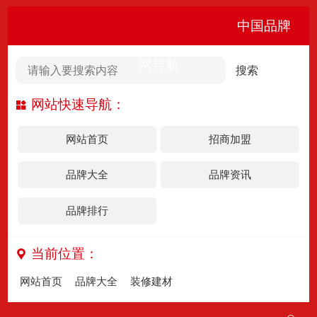
奥瑞克电梯
中国品牌
品牌首页
品牌资讯
企业信息
网导航
奥瑞克电梯
网站快速导航：
天津市奥瑞克电梯有限公司
品牌官方网站
网站首页
招商加盟
法定代表人：
李洪利
联系方式：
400-611-1116
品牌发源地：
天津
品牌创立时间：
2005-01-24
品牌大全
品牌资讯
主营产品：电梯
品牌排行
上榜行业
更多
目前奥瑞克电梯品牌尚未上任何行业榜单。
当前位置：
申请入驻
网站首页
品牌大全
装修建材
>
>