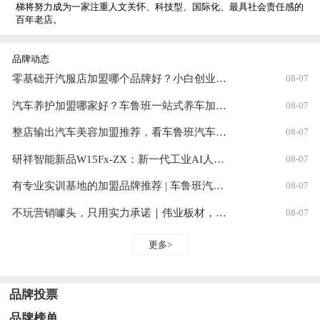
梯将努力成为一家注重人文关怀、科技型、国际化、最具社会责任感的
百年老店。
品牌动态
零基础开汽服店加盟哪个品牌好？小白创业选品牌实用参考
08-07
汽车养护加盟哪家好？车鲁班一站式养车加盟值得考察
08-07
整店输出汽车美容加盟推荐，看车鲁班汽车美容如何降低开店门槛
08-07
研祥智能新品W15Fx-ZX：新一代工业AI人机交互终端
08-07
有专业实训基地的加盟品牌推荐 | 车鲁班汽车美容，自建万平实训基地就是底气
08-07
不玩营销噱头，只用实力承诺｜伟业板材，装修一次，安心三十年
08-07
更多>
品牌投票
品牌榜单