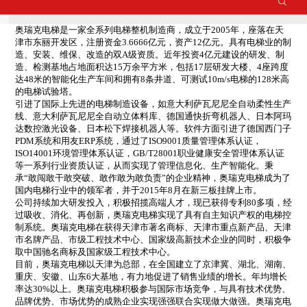
奥瑞克电梯是一家全系列电梯整机制造商，成立于2005年，座落在天
津市东丽开发区，注册资金3.6666亿元，资产12亿元。具有电梯业的制
造、安装、维保、改造的双A级资质。近年投资4亿元建设的研发、制
造、检测基地占地面积达15万余平方米，包括17层研发大楼、4座跨度
达48米的智能化生产车间和拥有8条井道、可测试10m/s电梯的128米高
的电梯试验塔。
引进了国际上先进的电梯制造设备，如意大利萨瓦尼尼全自动柔性生产
线、意大利萨瓦尼尼全自动立体料库、德国通快折弯机器人、日本阿玛
达数控激光设备、日本松下焊接机器人等。软件方面引进了德国西门子
PDM系统和用友ERP系统，通过了ISO9001质量管理体系认证，
ISO14001环境管理体系认证，GB/T28001职业健康安全管理体系认证
等一系列行业资质认证，从而实现了管理信息化、生产智能化。秉
承“敢闯敢干敢突破、敢作敢为敢负责”的企业精神，奥瑞克电梯成为了
国内电梯行业中的领军者，并于2015年8月在新三板挂牌上市。
公司持续加大研发投入，积极招揽高端人才，现已获得专利80多项，经
过吸收、消化、再创新，奥瑞克电梯实现了具有自主知识产权的电梯控
制系统。奥瑞克电梯在获得天津市著名商标、天津市重点新产品、天津
市名牌产品、市级工程技术中心、国家级高新技术企业的同时，积极争
取中国驰名商标及国家级工程技术中心。
目前，奥瑞克电梯以天津为总部，在全国建立了京津冀、湖北、湖南、
重庆、安徽、山东6大基地，有力地促进了销售业绩的增长。年均增长
率达30%以上。奥瑞克电梯积极参与国际市场竞争，与具有技术优势、
品牌优势、市场优势的成熟企业实现强强联合实现做大做强。奥瑞克电