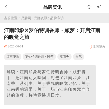
品牌资讯
当前位置：
品牌网
品牌资讯
品牌专访
江南印象✕罗伯特调香师・顾梦：开启江南
的嗅觉之旅
2026-06-01
江南印象
江南印象
罗伯特调香师・顾梦
江南香
香气
导读：江南印象与罗伯特调香师・顾梦携
手，把江南动人瞬间，封进了江南印象「江
南香」系列中。关于香气的嗅觉记忆，关于
江南香的温柔，关于一场与江南印象双向奔
赴的旅程，将诗意装进日常。