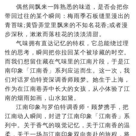
偶然间飘来一阵熟悉的味道，是否会把你
带回过往的某个瞬间：梅雨季石板缝里漫出的
青苔味;黄昏弄堂里飘来的不知名花香;或者漫
步深秋，漱漱而落桂花的淡淡清甜。
气味拥有直达记忆的特权，它总能绕过理
性的思考，瞬间把你拉回某个被珍藏的时空。
而我们想留住藏在气味里的江南片段，于是江
南印象「江南香」系列应运而生。这一次，我
们对话罗伯特资深调香师顾梦。她生于上海，
作为在江南巷弄中长大的女孩，从小体验了江
南的烟雨如画，山水如黛。
江南印象与罗伯特调香师・顾梦携手，把
江南动人瞬间，封进了江南印象「江南香」系
列中。关于香气的嗅觉记忆，关于江南香的温
柔，关于一场与江南印象双向奔赴的旅程，将