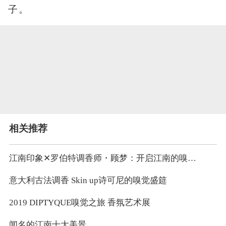
子。
相关推荐
江南印象✕罗伯特调香师・顾梦：开启江南的嗅觉之旅
意大利古法调香 Skin up诗可尼的嗅觉盛筵
2019 DIPTYQUE嗅觉之旅 香氛艺术展
闻名的江南十大美景