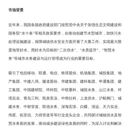
市场背景
近年来，我国各级政府建设部门按照党中央关于加强生态文明建设和
国务院
“水十条”等相关政策要求，在推动创建节水型城市，加快污水
处理设施建设，保障城镇供水安全方面开展了大量工作。实现最大限
度地管好水、用好水为目标的“二次供水”、“水质提升”、“智慧水
务”等城市水务建设与运行管理成为行业的重要目标。
吸引了包括
移动、
联通、电信、铁塔股份、机场集团、城投集团、地
产集团、中建八局、隧道股份、华建集团、建科集团、申通集团、建
工集团、中国建研院、环科院、中联重科、城投水务、山江水务、环
境实业、青岛三利、凯泉泵业、中韩社科、上龙供水、沪航阀门、城
建水务、中财管道、联池水务、深海宏添、白蝶、清远、天力实业、
伟星、拓安信、力得管道
等
等行业龙头企业，共同探讨城镇供水及智
慧水务新的发展，推动城乡建设绿色发展的同时，为深入讨论和解决