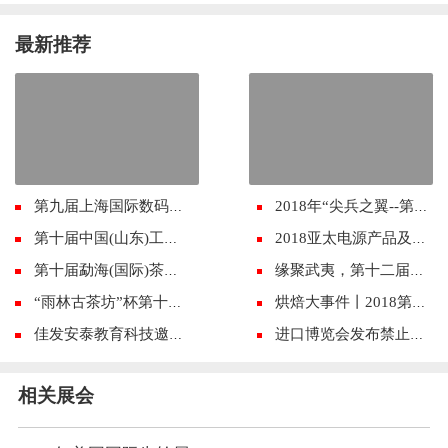
最新推荐
第九届上海国际数码印花工业展览会4月19-21日现场精彩活动预览
2018年“尖兵之翼--第九届中国无人机大会暨展览会”拉开帷幕
第十届中国(山东)工艺美术博览会将于4月28日在潍开幕
2018亚太电源产品及技术展览会将于8月在广州举行
第十届勐海(国际)茶王节盛大开幕
缘聚武夷，第十二届海峡两岸茶博会11月举行
“雨林古茶坊”杯第十届勐海（国际）茶王赛圆满结束！
烘焙大事件丨2018第五届西安烘焙展来了！
佳发安泰教育科技邀您参加2018云南教育装备展
进口博览会发布禁止清单 对4大项物品说No!
相关展会