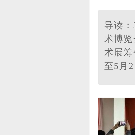
导读：
术博览
术展筹
至5月