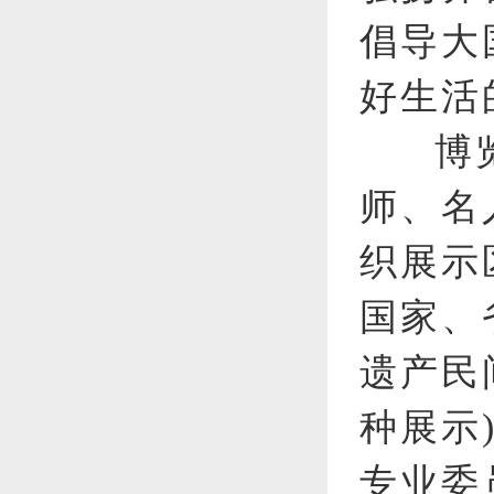
倡导大
好生活
博
师、名
织展示
国家、
遗产民
种展示
专业委