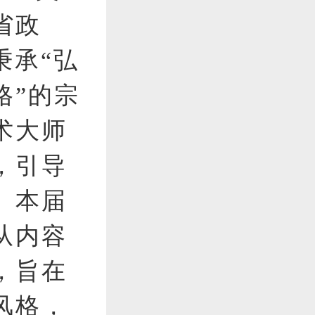
省政
秉承“弘
格”的宗
术大师
，引导
。本届
从内容
，旨在
风格，