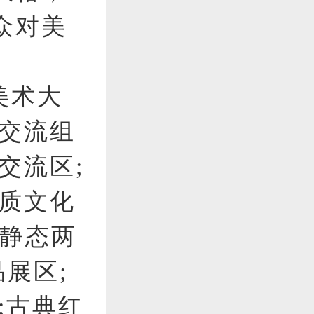
众对美
美术大
术交流组
交流区;
物质文化
及静态两
展区;
;古典红