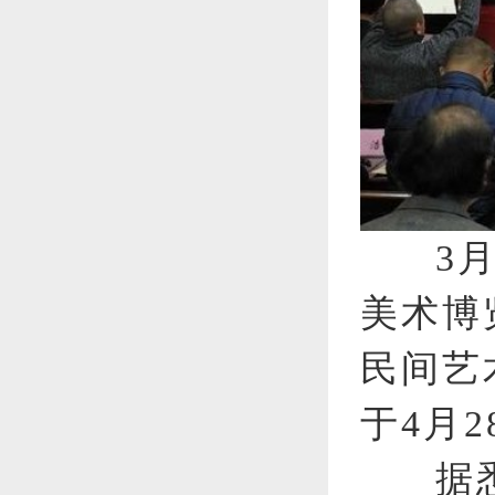
3
美术博
民间艺
于4月
据