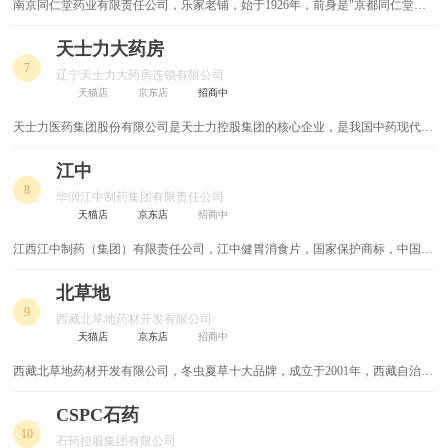
南京同仁堂药业有限责任公司，乐家老铺，始于1926年，前身是"京都同仁堂乐
家老铺"，因其创办人姓乐而得名，集合中医诊疗/保健调理/养生指导为一体的高
品质国医馆。
天士力大药房
7
辽宁天士力大药房连锁有限公司
天猫店
京东店
招商中
​天士力医药集团股份有限公司是天士力控股集团的核心企业，是我国中药现代化
的标志性企业。
江中
8
华润江中制药集团有限责任公司
天猫店
京东店
招商中
江西江中制药（集团）有限责任公司，江中健胃消食片，国家保护商标，中国最
具影响力品牌之一，百姓信赖药品品牌，江西工业优强企业，集医药制造、保健
食品、房地产于一体的现代化综合型企业。
北草地
9
西藏北草地药材开发有限公司
天猫店
京东店
招商中
西藏北草地药材开发有限公司，冬虫夏草十大品牌，成立于2001年，西藏自治区
著名商标，拉萨市守合同重信用企业，主要从事西藏土特产、纯天然藏药材等开
发与销售的公司，在国内市场享有较高的声誉和知名度。
CSPC石药
10
石药控股集团有限公司