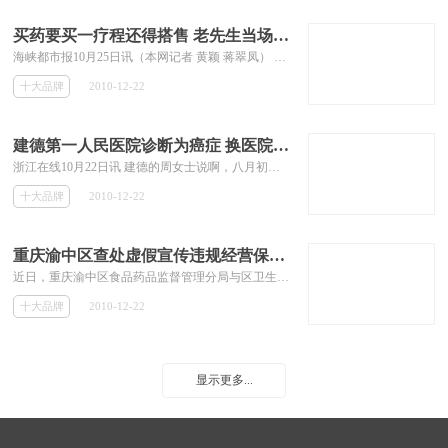
买药要买一疗程还得搭售 老先生当场拨通电话投诉
海峡都市报10月25日讯（本网记者 黄颖 蒋翠凤） 一盒药24元，但要买的话，必须得一个疗程5盒一起买，还得配其他药品。昨日上午，漳州市区的陈老先生到新浦路前锋市场附近一家药店买药时，碰到捆绑销售，气得他当场拨通12315电话投诉。
十大品牌
2010-12-22
建德第一人民医院诊断为癌症 换医院检查却说没事
浙江在线10月22日讯 建德的周女士说啊，八月初自己身体不舒服去看病，当时医生对她的诊断是，子宫肌瘤严重而且很有可能是癌症，需要切除子宫和宫颈，一家人当场就给吓坏了，可是让周女士没想到的是，这个诊断竟然是虚惊一场。
十大品牌
2010-12-22
重庆渝中区查处虚假宣传违规经营保健食品
近日，重庆渝中区食品药品监督管理分局与区卫生监督所联合行动，出动执法人员6人，对位于上清寺中山三路汇源大厦19楼的一家进行虚假宣传和违规经营保健食品的场所进行了查处整治。
十大品牌
2010-12-22
显示更多...