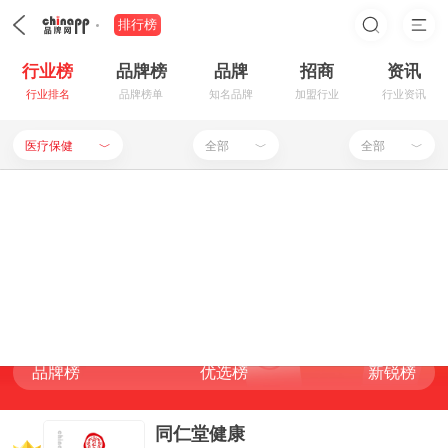
排行榜
行业榜
品牌榜
品牌
招商
资讯
行业排名
品牌榜单
知名品牌
加盟行业
行业资讯
医疗保健
全部
全部
﹀
﹀
﹀
装修建材
保健用品
餐饮行业
保健药品
医疗保健品牌排行榜
母婴用品
家居生活
品牌榜
优选榜
新锐榜
RANKING LIST
食品饮料
服饰鞋帽
保健食品
医疗用品
申请入驻
品牌榜
优选榜
新锐榜
家用电器
手机数码
品牌榜
优选榜
新锐榜
品牌榜
优选榜
新锐榜
化妆美容
电脑用品
办公器材
箱包首饰
同仁堂健康