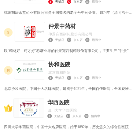
天猫店
京东店
招商中
杭州胡庆余堂药业有限公司是全国知名的老字号中药企业。1874年（清同治十三
年）由清朝红顶商人胡雪岩在著名风景区吴山脚下大井巷创建，宗旨济世宁人。
胡庆余堂以南宋官办“太平惠民和济药局”局方、传统方、名医验方、秘方为基
仲景中药材
础，生产丸、散、膏、丹、曲、露、油、酒、片剂、胶囊、颗粒剂等剂型数百个
9
仲景宛西制药股份有限公司
产品，是我国现存历史悠久的传统中药企业之一，享有“江南药王”盛誉。1999年
天猫店
京东店
招商中
企业改制为杭州胡庆余堂药业有限公司。
以“药材好，药才好”称著业界的仲景宛西制药股份有限公司，主要生产 “仲景”牌
六味地黄丸、逍遥丸、天智颗粒、太子金颗粒及“月月舒”牌痛经宝颗粒为代表的
中成药产品，涵盖男科、妇科、儿科及老年人用药。
协和医院
10
北京协和医院
天猫店
京东店
招商中
北京协和医院，中国十大名牌医院，建成于1921年，全国百佳医院，全国疑难重
症诊治指导中心，中国最早承担干部保健和外宾医疗的医院之一，集医疗、教
学、科研于一体的大型三级甲等综合医院。
华西医院
四川大学华西医院
天猫店
京东店
招商中
四川大学华西医院，中国十大名牌医院，始于1892年，历史悠久的综合性医院，
国家三级甲等医院，综合性研究型临床医学院及教学医院，中国西部疑难重症诊