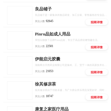
良品铺子
良品铺子是一家集休闲食品研发、加工分装、零售服务的专业品牌连锁运营公司。2006年8月28日在湖北省武汉市武汉广场对面开立优先家门店，至2014年3月拥有门店数约1200家，涉及湖北、湖南、江西、四川四省，员工人数达到4000余人。
92645
关注人数
招商详情
Pinru品如成人用品
享悦玩物旗下品牌Pinru品如，专注于高品质轻奢情趣生活。
22501
关注人数
招商详情
伊能启元胶囊
湖南希尔天然药业有限公司是集科、工、贸于一体的高新技术出口型企业，是国家级“高新技术企业”、“湖南省农业产业化省级龙头企业”、“湖南省小巨人计划企业”、“湖南省创新型（试点）企业”。前身为1996年成立的永州希尔天然物料有限公司，一直以来都致力于为客户生产高品质的天然植物提取物。为适应市场需求，我们从2005年开始筹建全新的符合GMP标准的生产线，并于2007年正式投产。
21053
关注人数
招商详情
徐其修凉茶
徐其修凉茶由于功效卓越，为广大群众所乐用且深受好评，同时又受到各大新闻媒体的高度关注并相继报道，被美誉为当今凉茶真正的——凉茶之王。英德市权祥凉茶有限公司成立于1997年，现拥有办公大楼、旅游度假村、中草药标本研究与种植基地，占地面积二万余亩，建筑面积一万多平方米，集产、供、销于一体的大型徐其修凉茶保健厂。公司经过十多年创业，运用高科技的生产设备，凉茶保健厂成功生产出一系列徐其修凉茶产
18747
关注人数
招商详情
康复之家医疗用品