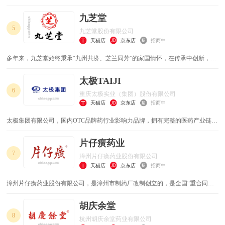
的科研生产营销、药品连锁经营、中药材标准栽培于一体的大型现代化民营制药
企业。
九芝堂
5
九芝堂股份有限公司
天猫店
京东店
招商中
多年来，九芝堂始终秉承“九州共济、芝兰同芳”的家国情怀，在传承中创新，在
创新中发展，现已发展成为下辖20家子公司，拥有500多家连锁门店，集生产、
销售、科研、健康管理于一体的现代大型医药企业。2023年中国品牌价值评价信
太极TAIJI
息发布中，九芝堂以品牌价值108.03亿元、品牌强度871的成绩位列“中华老字
6
重庆太极实业（集团）股份有限公司
号”榜第七名，较上年度提升2位。
天猫店
京东店
招商中
太极集团有限公司，国内OTC品牌药行业影响力品牌，拥有完整的医药产业链与
强大的科研开发能力，旗下拥有藿香正气口服液/急支糖浆/天胶/太罗/补肾益寿胶
囊/儿康宁/通天口服液/番茄胶囊/酸格拉斯琼/多西紫杉醇等知名产品。
片仔癀药业
7
漳州片仔癀药业股份有限公司
天猫店
京东店
招商中
漳州片仔癀药业股份有限公司，是漳州市制药厂改制创立的，是全国“重合同、
守信用”企业、国家火炬高新技术企业、福建省百家重点工业企业、居我国中成
药行业50强。公司连续多年入选福建省工业主要行业竞争力十强、工业300强、
胡庆余堂
工业效益300强、利税300强。
8
杭州胡庆余堂药业有限公司