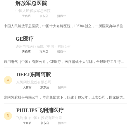
疗的国家级中心，西南地区最具影响力的医院之一。
解放军总医院
中国人民解放军总医院
天猫店
京东店
招商中
中国人民解放军总医院，中国十大名牌医院，1953年创立，一所医院办学单位，
全军规模最大的综合性医院，国家重要保健基地之一，百姓放心医院，集医疗、
保健、教学、科研于一体的大型现代化综合性医院。
GE医疗
通用电气医疗系统（中国）有限公司
天猫店
京东店
招商中
通用电气（中国）有限公司，GE医疗，医疗器械十大品牌，全球医疗卫生行业
最大及最全面的提供医疗诊断技术和设备的高科技集团，在医学影像、信息技
术、医疗诊断、患者监护、疾病研究、生物制药等领域拥有领先技术的公司。
DEEJ东阿阿胶
4
东阿阿胶股份有限公司
天猫店
京东店
招商中
东阿阿胶股份有限公司，华润集团旗下，始建于1952年，上市公司，国家胶类中
药标准制定者，大型阿胶系列产品生产企业，主营中成药/保健品/生物药等。
PHILIPS飞利浦医疗
5
飞利浦（中国）投资有限公司
天猫店
京东店
招商中