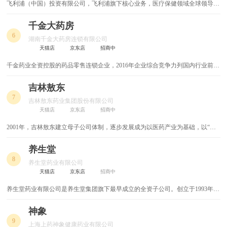
飞利浦（中国）投资有限公司，飞利浦旗下核心业务，医疗保健领域全球领导
者，2015年收购美国造影导管企业Volcano公司，在家庭医疗保健/成像系统/临床
监护系统等领域居于世界领先地位。
千金大药房
6
湖南千金大药房连锁有限公司
天猫店
京东店
招商中
千金药业全资控股的药品零售连锁企业，2016年企业综合竞争力列国内行业前50
强，居省内同行前列。截止到2017年底，门店达618家，分布在湖南省的长沙、
株洲、湘潭、郴州、岳阳等地;员工3000多名;公司良好的商品质量享誉市场。
吉林敖东
7
吉林敖东药业集团股份有限公司
天猫店
京东店
招商中
2001年，吉林敖东建立母子公司体制，逐步发展成为以医药产业为基础，以“医
药+金融+大健康”多轮驱动模式快速发展的控股型集团上市公司。
养生堂
8
养生堂药业有限公司
天猫店
京东店
招商中
养生堂药业有限公司是养生堂集团旗下最早成立的全资子公司。创立于1993年，
是一家集药品、保健品科研、生产、销售为一体的大型药品保健品企业，是中国
保健品领军企业之一。
神象
9
上海上药神象健康药业有限公司