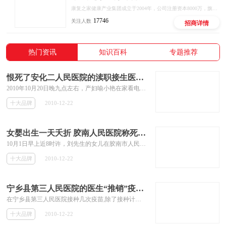
康复之家健康产业集团成立于2004年，公司注册资本8000万，旗下健康业务板块有：德开医药为主体的线上医药电商，线下药械连锁。康复之家为主体的医疗器械全国连锁店。施恩中医院为主体的医养康复业务。健租宝为主体的医疗器械、健身器材租赁、居家适老化改造和养老机构咨询服务业务。
17746
关注人数
招商详情
热门资讯
知识百科
专题推荐
恨死了安化二人民医院的渎职接生医生！
2010年10月20日晚九点左右，产妇喻小艳在家看电视时，忽然破羊水并见红，但肚子不痛，其父母立即打120送安化二人民医院四楼妇产科住院。10月21日早上，我见产妇还没有生产迹象，担心羊水早破会影响胎儿，于早上6点35分打电话给妇产科主任陈庚吾，要求进行剖腹产，陈医生说不需要，24小时后会帮你采取措施打催生针的，医生8点多上班时，家属又请了陈医生帮喻小艳检查，并又提出了剖腹的建议，
十大品牌
2010-12-22
女婴出生一天夭折 胶南人民医院称死因难确定
10月1日早上近8时许，刘先生的女儿在胶南市人民医院呱呱落地了，正当一家人沉浸在幸福中的时候，当天晚上，刚刚出生仅十多个小时的女儿夭折了。突如其来的噩耗，让一家人如遭五雷轰顶，而关于女儿的死因，院方一直未给刘先生明确的答复。10月20日，该院相关负责人表示，如果家属同意 ，可向相关部门申请医疗事故鉴定。
十大品牌
2010-12-22
宁乡县第三人民医院的医生“推销”疫苗是否违背医疗精神？
在宁乡县第三人民医院接种几次疫苗,除了接种计划疫苗外。医生还强烈建议我们打其他疫苗，如流脑疫苗、流感疫苗等等等等等等等等。好贵啊，第一支160块，第二支200块，第三支..,第四支...。还在继续交钱中。周围的人也都一样。
十大品牌
2010-12-22