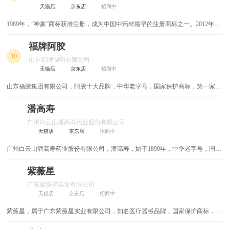
天猫店
京东店
招商中
1989年，“神象”商标获准注册，成为中国中药材最早的注册商标之一。2012年4
月“神象”商标被认定为“品牌商标”。上药神象健康作为华东地区中药保健品知名
品牌，凭借良好的产品品质和市场声誉，至今连续多年荣获“上海市名牌产
福牌阿胶
品”、“上海市著名商标”称号，2014年度被评为上海市企业诚信建设二星级企
10
山东福牌制药有限公司
业。
天猫店
京东店
招商中
山东福胶集团有限公司，阿胶十大品牌，中华老字号，国家保护商标，第一家专
业阿胶企业，阿胶行业领跑者，国家大二型企业，山东省高新技术企业，主营福
牌阿胶及系列药品、食品、保健品，兼营机床、房地产开发等的现代集团公司。
潘高寿
广州白云山潘高寿药业股份有限公司
天猫店
京东店
招商中
广州白云山潘高寿药业股份有限公司，潘高寿，始于1890年，中华老字号，国家
非物质文化遗产，广药集团旗下广州药业核心企业之一，国有大型企业，以生产
止咳化痰药著称的中成药生产企业。
紫薇星
广东紫薇星实业有限公司
天猫店
京东店
招商中
紫薇星，属于广东紫薇星实业有限公司，知名医疗器械品牌，国家保护商标，广
东省著名商标，汕头市保健行业的领军企业，广东省高新技术企业，中国保健协