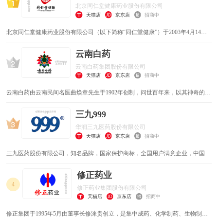
北京同仁堂健康药业股份有限公司
汽车用品
教育培训
天猫店
京东店
招商中
金融信息
工程机械
北京同仁堂健康药业股份有限公司（以下简称“同仁堂健康”）于2003年4月14日
注册成立，是同仁堂集团七大二级集团之一。作为同仁堂在大健康领域的战略分
支，同仁堂健康聚中华养生文化与现代创新科技于一身，集健康产品与健康服务
云南白药
农业化工
休闲娱乐
为一体，为用户提供覆盖养生、保健、诊断、治疗的全生命周期的健康管理方
云南白药集团股份有限公司
案，始终走在大健康产业发展的前列。
医疗保健
成人保健
天猫店
京东店
招商中
云南白药由云南民间名医曲焕章先生于1902年创制，问世百年来，以其神奇的疗
其他
效被世人誉之为“伤科圣药”、“中华瑰宝”。1971年，公司前身云南白药厂正式成
立，白药开始了专业化生产。公司于1993年在深交所挂牌上市。
三九999
华润三九医药股份有限公司
天猫店
京东店
招商中
三九医药股份有限公司，知名品牌，国家保护商标，全国用户满意企业，中国制
药工业百强，上市公司，中国最具竞争力医药上市公司之一，大型国有控股医药
上市公司。
修正药业
4
修正药业集团股份有限公司
天猫店
京东店
招商中
修正集团于1995年5月由董事长修涞贵创立，是集中成药、化学制药、生物制药