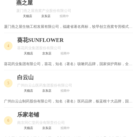
会理事单位，广东医疗器械协会会员单位。
燕之屋
厦门燕之屋燕窝产业股份有限公司
天猫店
京东店
招商中
厦门燕之屋生物工程发展有限公司，福建省著名商标，较早创立燕窝专营模式，
中国专业的燕窝生产加工基地，燕窝行业标准起草单位，境外燕窝生产参考企
业。
葵花SUNFLOWER
4
葵花药业集团股份有限公司
天猫店
京东店
招商中
葵花药业集团有限公司，葵花，知名（著名）咳嗽药品牌，国家保护商标，全国
中成药行业竞争力企业，国家重点高新技术企业，以医药产业为主体、集药品制
造、营销、药材种植、药品包装材料、米业、房地产等多元化、集约型企业集
白云山
团。
5
广州白云山医药集团股份有限公司
天猫店
京东店
招商中
广州白云山制药股份有限公司，知名（著名）医药品牌，板蓝根十大品牌，国家
保护商标，广东省出口名牌，广药集团旗下企业，上市公司，最早在国内树立药
品制剂品牌的公司之一，品牌的知名度和美誉度具有强大的影响力。
乐家老铺
6
南京同仁堂药业有限责任公司
天猫店
京东店
招商中