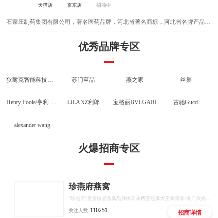
天猫店
京东店
招商中
石家庄制药集团有限公司，著名医药品牌，河北省著名商标，河北省名牌产品，
国家级企业技术中心，极具影响力价值品牌，济南健康品牌，全国消费者满意品
牌，是全国医药行业首家以强强联合方式组建的特大型制药企。
优秀品牌专区
狄耐克智能科技股份
苏门至品
燕之家
丝巢
Henry Poole/亨利·普尔
LILANZ利郎
宝格丽BVLGARI
古驰Gucci
alexander wang
火爆招商专区
珍燕府燕窝
“珍燕府”皇室珍品燕窝品牌由马来西亚燕窝大王拿督李•李广兴先生于马来西亚创立。李广兴先生一直致力于中国皇室燕窝(清朝)炖品文化研究、传承和传播。李广兴先生在传承其祖父李御厨(清)的燕窝皇室炖品传统技艺的同时，还为马来西亚燕窝行业做出巨大的贡献。
110251
关注人数
招商详情