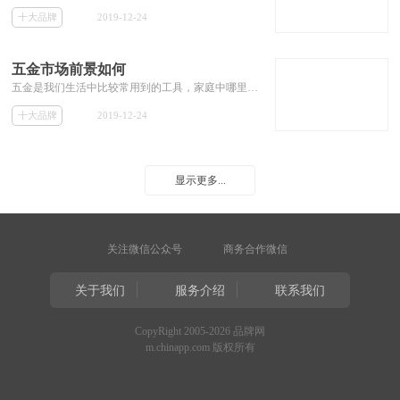
十大品牌
2019-12-24
五金市场前景如何
五金是我们生活中比较常用到的工具，家庭中哪里有坏了那里有问题就需要用到五金，那么五金店卖什么？包括塑料水管水龙头及其相关部件，拖把、扫帚、水桶、热得快、电器插板线板、马桶刷子等。如今，五金市场前景如何？投资五金品牌有保障吗？
十大品牌
2019-12-24
显示更多...
关注微信公众号
商务合作微信
关于我们
服务介绍
联系我们
CopyRight 2005-2026 品牌网
m.chinapp.com 版权所有