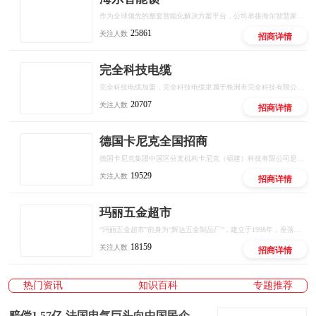
作为全球领先的整套智能化解决方案平台，公司承接海尔智慧家庭生态解决方案，以全屋智能领域为入口，整合全球资源，将物联网、云计算、大数据分析等技术应用于核心产品及解决方案，广泛服务于智慧家庭解决方案、智慧楼宇解决方案、智慧办公解决方案、智慧智慧酒店解决方案、智慧教学解决方案等领域，为中国智慧城市的全面落地积极努力。
25861
关注人数
招商详情
完全科技电缆
完全科技电缆加盟，完全科技电缆隶属于株洲市完全科技有限公司，是集研发、生产、销售于一体的民营科技企业。公司设立于国家两型社会配套改革试验区—湖南省株洲市，位处中部经济发展核心。完全科技电缆主营电力配套设备研发生产、销售，充气型电缆管道防水堵漏密封装置
20707
关注人数
招商详情
德国卡尼克全国招商
德国卡尼克集团中国区分支机构卡尼克（福建）科技有限公司是由Germanykabeltronikgroup在中国福建投资150万欧元注册的外商独资公司；其主要负责中国市场产品的生产及销售。 公司产品均按国家标准与国际标准严格生产，取得了美国FCC、欧盟RoHS认证和欧盟CE认证等相关认证。在未来几年中，德国卡尼克集团将不断向中国市场扩大科研投资，有效实现对中国这一重要发展地区的承诺。 我们拥有专业的知识培训、销售培训、管理培训。 技术优势：德国卡尼克拥有专业的知识培训、销售培训、市场培训、管理培训等全套培訓管理体系，拥有多年的成熟运营模式和管理经验。加盟德国卡尼克，总公司将从人才培訓、管理运营等方面给与加盟商全方位保障支持。
19529
关注人数
招商详情
玛丽五金超市
“玛丽五金超市”前身为“辉达五金制品厂”，建立于1998年，座落于全国五金之乡金利，隶属香港玛丽五金集团有限公司。玛丽集团是集科研开发、生产制造、营销管理为一体的综合性公司。集团与2003年成立了“江门邦达贸易有限公司，使企业真正的走向国际化、全球化。
18159
关注人数
招商详情
热门资讯
知识百科
专题推荐
赔偿1.57亿 法国电气巨头向中国民企低头言和