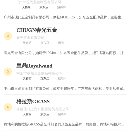
广州市现代五金制品有限公司
天猫店
京东店
招商中
防撞门吸
门铃开关
广州市现代五金制品有限公司，摩登MODERN，知名五金配件品牌，主要生产
门窗密封条
液位仪
门锁、地弹簧、闭门器、大门拉手、玻璃门夹、小五金等系列五金产品，中国建
筑装饰协会会员单位，专业生产建筑装饰门用工程配套五金的现代化企业
CHUGN春光五金
安全联锁设备
锂电钻
4
春光五金有限公司
天猫店
京东店
招商中
接线板
轨道插座
春光五金有限公司，始建于1994年，知名五金配件品牌，浙江省著名商标，浙江
名牌，国内铝合金、塑料门窗五金配件行业内规模较大的制造商之一，专注设
升降插座
嵌入式插座
计、生产五金配件的企业。
皇鼎Royalwand
5
中山市皇鼎五金制品有限公司
门窗五金配件
门插
天猫店
京东店
招商中
门把手
长线插排
中山市皇鼎五金制品有限公司，成立于1998年，广东省著名商标，专业从事家居
五金、门控五金系列的开发、生产、销售的企业
格拉斯GRASS
长合页
镊子
6
格耐使（上海）国际贸易有限公司
锯条
锤钻
天猫店
京东店
招商中
奥地利的格拉斯GRASS是全球知名的顶级五金品牌，总部位于奥地利福拉尔贝
锤子
锂电扳手
格、康斯坦斯湖边的赫希斯特，此外还在奥地利的格齐斯、萨尔斯堡 ，以及德