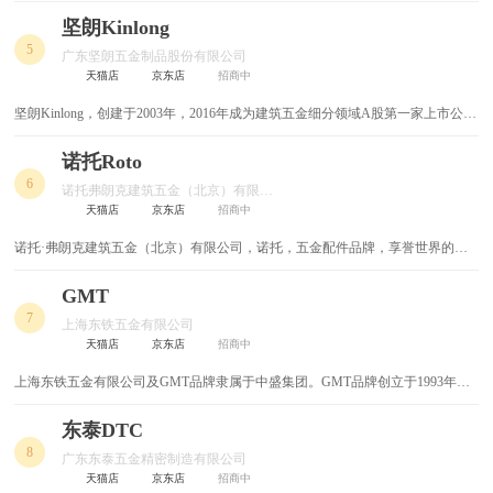
家居知名品牌，一站式家居整体解决方案供应商，其衣柜/门业/五金系列产品以
高品质享誉市场。
气动工具
液压工具
坚朗Kinlong
5
广东坚朗五金制品股份有限公司
空气开关
工具箱
天猫店
京东店
招商中
坚朗Kinlong，创建于2003年，2016年成为建筑五金细分领域A股第一家上市公
千斤顶
电烙铁
司，宗旨是为了改善人类居住环境，战略目标是成为全球最大的建筑配套件集成
供应商。坚朗打造“研发+制造+服务”全链条运营模式，已发展成为建筑业的卓越
诺托Roto
继电器
麻花钻
供应商和知名品牌。
6
诺托弗朗克建筑五金（北京）有限公司
天猫店
京东店
招商中
电动螺丝刀
钻头
诺托·弗朗克建筑五金（北京）有限公司，诺托，五金配件品牌，享誉世界的德
国五金专家，世界上最大的专业门窗多点锁五金系统的制造商之一，中国市场最
扳手
电动工具
具规模和影响力的门窗和幕墙进口五金件供应商之一。
GMT
7
油锯
水平仪
上海东铁五金有限公司
天猫店
京东店
招商中
电锤电钻
太空铝
上海东铁五金有限公司及GMT品牌隶属于中盛集团。GMT品牌创立于1993年，
曾连续多年荣获“上海市名牌产品”、“上海市著名商标”称号。公司专注于门控五
角阀
网线
金、自动化通行及智能门护整体解决方案，产品标准涵盖美标、欧标及国标。
东泰DTC
8
广东东泰五金精密制造有限公司
五金
加固材料
天猫店
京东店
招商中