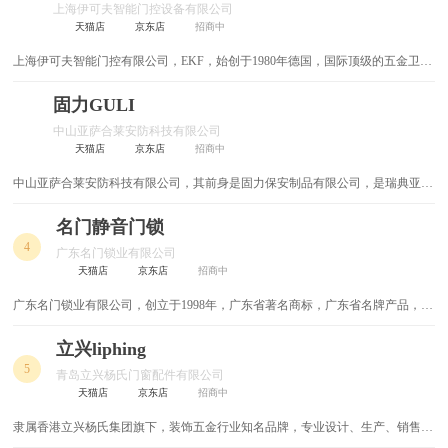
上海伊可夫智能门控设备有限公司
电磁吸盘
电磁离合器
天猫店
京东店
招商中
上海伊可夫智能门控有限公司，EKF，始创于1980年德国，国际顶级的五金卫浴
电磁阀
采光板
品牌，集产品设计、加工制造、方案设计以及售后服务于一体的综合性五金产品
集成企业。
固力GULI
光缆交接箱
铁丝网
中山亚萨合莱安防科技有限公司
天猫店
京东店
招商中
螺纹钢套筒
钢筋锚固板
中山亚萨合莱安防科技有限公司，其前身是固力保安制品有限公司，是瑞典亚萨
合莱集团旗下的一家著名公司。主要产品：门窗制品、门禁门控系统、锁具及保
螺丝
脚手架
安产品。
名门静音门锁
4
AB胶
导热材料
广东名门锁业有限公司
天猫店
京东店
招商中
锯铝机
玻璃门锁
广东名门锁业有限公司，创立于1998年，广东省著名商标，广东省名牌产品，专
注于门锁领域的科技研发与创新，集门锁五金的研发、制造、营销、服务为一体
防火电线
家装电线
的高新技术企业。
立兴liphing
5
青岛立兴杨氏门窗配件有限公司
高压电器
刮刀片
天猫店
京东店
招商中
隶属香港立兴杨氏集团旗下，装饰五金行业知名品牌，专业设计、生产、销售门
防雷器
龙骨钳
窗及玻璃幕墙用五金配件的企业青岛立兴杨氏门窗配件有限公司，与深圳市立兴