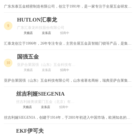
广东东泰五金精密制造有限公司，创立于1991年，是一家专注于全屋五金研发、
角磨机
雕刻机
制造与销售的大型企业集团。集团产品线涵盖铰链、导轨、抽屉系统、上翻支
撑、趟门系统、连接件、拉篮、水槽及龙头等全屋五金品类，致力于为全球客户
HUTLON汇泰龙
电锯
冲击钻
提供技术领先、品质可靠且具有竞争力的全屋五金解决方案。
9
广东汇泰龙科技股份有限公司
天猫店
京东店
招商中
钢丝绳
手电钻
汇泰龙创立于1996年，26年专注专业，主营全屋五金及智能门锁等产品，是集品
卡尺
内六角扳手
牌塑造、产品研发、生产和销售于一体的高新技术企业。
国强五金
热熔胶枪
卷尺
10
亚萨合莱国强（山东）五金科技有限公司
天猫店
京东店
招商中
电锤
插排
亚萨合莱国强（山东）五金科技有限公司，山东省著名商标，瑞典亚萨合莱集团
全资子公司，专业从事门窗五金及其配套件产品生产的高新技术企业。
三角阀
建材
丝吉利娅SIEGENIA
丝吉利娅奥彼窗门五金（北京）有限公司
开关面板
电动工具配件
天猫店
京东店
招商中
倒角机
充气泵
丝吉利娅SIEGENIA，创建于1914年，于2001年初进入中国市场，欧洲知名的窗
门五金件生产商，生产高档窗门五金件和单体式通风器的独资公司。是德国和欧
洲较大的窗门五金件生产商之一，其产品覆盖铝、塑、木铝复合等各种材料和
EKF伊可夫
雕刻刀
焊锡膏
内、外开、推拉等各种窗门型。