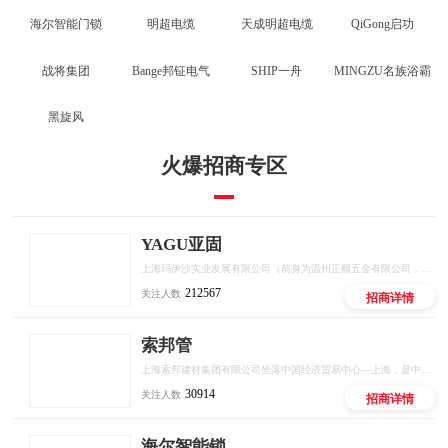
海尔智能门锁
明超电缆
天成明超电缆
QiGong启功
战将集团
Bange邦钲电气
SHIP一舟
MINGZU名族浴霸
黑旋风
火爆招商专区
YAGU亚固
上海玛伊沙实业发展有限公司（前身为温州正顺五金有限公司，以下简称玛伊沙）成立于1989年。
212567
关注人数
招商详情
索邦管
上海索邦建材集团有限公司坐落中国经济贸易中心—上海，是中国新型塑料管道品牌的优秀企业，国际知名化学建材管道供应商。是国内较早引进德国先进技术工艺和设备生产塑料管道产品的厂家之一，是目前国内大型的塑料管道制造商和供应商，中国塑料加工工业协会理事单位，中国极地研究中心战略合作伙伴。
30914
关注人数
招商详情
海尔智能锁