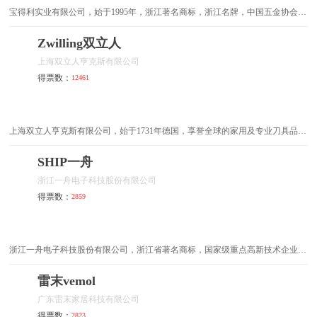
宝得利实业有限公司，始于1995年，浙江著名商标，浙江名牌，中国五金协会锁
转换开关
起拔器
具分会理事单位，大型锁具制造和出口基地，室内门锁/电子门锁/门吸地吸等供
应商。
Zwilling双立人
起子头
调速角磨机
上海双立人亨克斯有限公司
得票数：
12461
球阀
止回阀
插头转换器
电批
上海双立人亨克斯有限公司，始于1731年德国，享誉全球的家用及专业刀具品
牌，专业高档厨房用具品牌/美甲及发剪生产商，“S”和四星系列刀具广受欢迎。
园艺剪
触摸开关
SHIP一舟
浙江一舟电子科技股份有限公司
螺丝批
电工钳
得票数：
2859
八角锤
羊角锤
电镐
充电钻
浙江一舟电子科技股份有限公司，浙江省著名商标，国家级重点高新技术企业，
以综合布线、电子通讯两个实业板块为核心的投资控股集团。
雷末vemol
尖嘴钳
拉铆枪
广东雷末家居科技有限公司
自攻螺丝
电动扳手
得票数：
2823