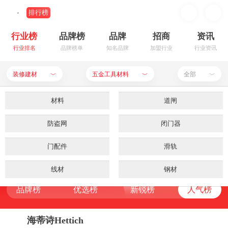
排行榜
行业榜
品牌榜
品牌
招商
资讯
行业排名
品牌榜单
知名品牌
加盟行业
行业资讯
装修建材
五金工具材料
全部
﹀
﹀
﹀
装修建材
公用设备
材料
餐饮行业
卫浴洁具
道闸
五金工具材料品牌排行榜
母婴用品
防盗网
板材
家居生活
闭门器
地板
品牌榜
优选榜
新锐榜
人气榜
RANKING LIST
食品饮料
门配件
防火
服饰鞋帽
建筑陶瓷
滑轨
申请入驻
品牌榜
优选榜
新锐榜
人气榜
五金工具材料
家用电器
线材
手机数码
天花板
钢材
品牌榜
优选榜
新锐榜
人气榜
品牌榜
优选榜
新锐榜
人气榜
化妆美容
墙面
钢板
电脑用品
铝合金
涂料
办公器材
门窗栏杆
铰链
箱包首饰
瓷砖泥瓦
门吸
海蒂诗Hettich