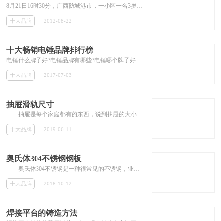
8月21日16时30分，广西防城港市，一小区一名3岁的男孩挂在2楼窗台防盗网上，身体悬在6米空中，邻居一名男子爬到约2米高的人字梯上，用...
十大品牌
2012-08-22
十大畅销电锤品牌排行榜
电锤什么牌子好?电锤品牌有哪些?电锤哪个牌子好?下面就跟随品牌网小编一起来看看十大畅销电锤品牌排行榜。www.Chinapp.Com中*国...
十大品牌
2017-07-03
抽屉滑轨尺寸
抽屉是每个家庭都有的东西，说到抽屉的大小可能大多数的人都觉得抽屉越大越好，其实不然抽屉最主要的要看你的需求，太大了有时候反而浪...
十大品牌
2019-06-11
奥氏体304不锈钢钢板
奥氏体304不锈钢是一种很常见的不锈钢，业内也叫做18/8不锈钢。它的金属制品耐高温，加工性能好，因此广泛使用于工业和家具装饰行业和...
十大品牌
2018-10-12
焊接平台的铸造方法