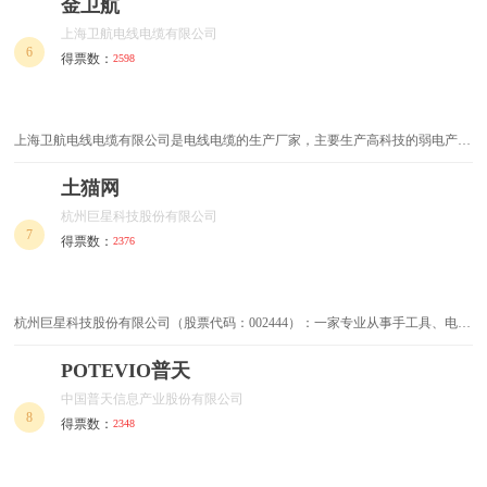
合布线及系统集成等领域广大用户。
金卫航
上海卫航电线电缆有限公司
多功能电锤
漏电开关
6
得票数：
2598
电线钳
浴室五金
上海卫航电线电缆有限公司是电线电缆的生产厂家，主要生产高科技的弱电产
电锤钻
执手锁
品：监控线、网线、电源线、光纤等等以及所有耗材的生产与销售。本公司在全
国以及山西有较高的知名度，在商界有很多的成功案例。
土猫网
风阀
气动角磨机
杭州巨星科技股份有限公司
7
剪线钳
水口钳
得票数：
2376
蜂鸣器
智能螺丝刀
杭州巨星科技股份有限公司（股票代码：002444）：一家专业从事手工具、电动
防火家装电线
浴霸开关
工具、智慧工具、激光测距、智能家居、服务机器人、3D激光导航等多领域产
品，集出口贸易、研发、设计和生产于一体的智能装备企业，是国内手工具行业
POTEVIO普天
辐照电线
烙铁头
规模最大，渠道优势最强的领军企业。公司依托覆盖全球的销售网络、强大的研
中国普天信息产业股份有限公司
发能力、丰富的产品与品牌系列，已成为亚洲最大、世界排名前4的手工具公司
8
得票数：
2348
环保电线
皮条胶条
阻燃电缆
两用电锤