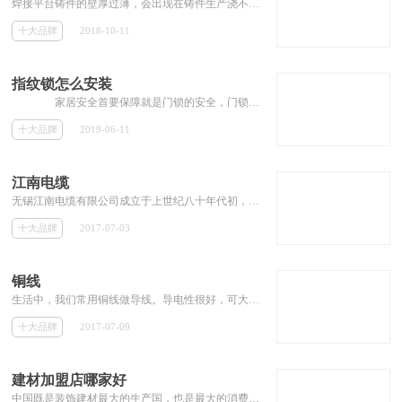
焊接平台铸件的壁厚过薄，会出现在铸件生产浇不足，冷隔等铸造缺陷。这是因为该厚度过薄的铸造合金，不能保证足够的容量的液体填充的模具
十大品牌
2018-10-11
指纹锁怎么安装
家居安全首要保障就是门锁的安全，门锁安装不当会带来不少的安全隐患，一般我们购买指纹锁厂家会派专业的师傅安装，在此之前，我们...
十大品牌
2019-06-11
江南电缆
无锡江南电缆有限公司成立于上世纪八十年代初，是集电线电缆生产销售及铜铝材加工于一身的国家重点高新技术企业，也是全国用户满意产品企业、国家AAAA级标准化良好行为企业。
十大品牌
2017-07-03
铜线
生活中，我们常用铜线做导线。导电性很好，可大量用于制造电线、电缆、电刷等;导热性好，常用来制造须防磁性干扰的磁学仪器、仪表，如罗盘、航空仪表等;塑性极好，易于热压和冷压力加工，可制成管、棒、线、条、带、板、箔等铜材。纯铜产品有冶炼品及加工品两种。
十大品牌
2017-07-09
建材加盟店哪家好
中国既是装饰建材最大的生产国，也是最大的消费国。建材行业发展势不可挡，建材加盟店哪家好？跟随小编一探究竟。