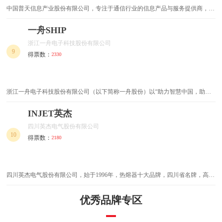
中国普天信息产业股份有限公司，专注于通信行业的信息产品与服务提供商，以
信息通信产品制造、贸易、相关技术研究和服务为主的企业。
滑触线
保险丝
一舟SHIP
矿用电缆
橡胶隔膜
浙江一舟电子科技股份有限公司
9
得票数：
2330
雕刻工具
风口风阀
阻尼器
缓降器
浙江一舟电子科技股份有限公司（以下简称一舟股份）以“助力智慧中国，助力
智慧地球”为己任，专注于提供网络通信、网络能源、智慧城市产品与解决方案
热风枪
玻璃钢电缆管
的研发、生产、销售及服务。公司拥有专业的研发、生产、检测设备，随着一舟
INJET英杰
股份“四五规划”的逐步推进，在未来5年公司将成为百亿产值、千亿市值的企
四川英杰电气股份有限公司
业。目前公司在国内拥有三个工业园，分别位于浙江宁波、江西上饶，下属六家
矿物绝缘电缆
黄油枪
10
得票数：
2180
制造子公司，全国分设28家办事处，营销网络遍布国内各省市。目前公司有员工
4000多人，其中研发、技术支持人员500多人，海外员工200多人。
漆包线
电磁线
四川英杰电气股份有限公司，始于1996年，热熔器十大品牌，四川省名牌，高新
角码
弱电箱
技术企业，专业从事电子/微电子及电力电子等控制设备研发/生产与销售的现代
化企业。
优秀品牌专区
化学螺栓