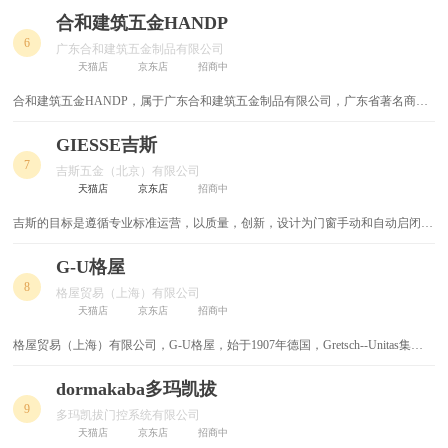
杨氏门窗配件有限公司、香港立兴（杨氏）制品厂有限公司同是香港立兴杨氏集
合和建筑五金HANDP
不锈钢置物架
鼓风机
团的同系公司，专门负责立兴系列产品在中国的生产和营销
6
广东合和建筑五金制品有限公司
天猫店
京东店
招商中
不锈钢铆钉
喷涂机
合和建筑五金HANDP，属于广东合和建筑五金制品有限公司，广东省著名商
鹰嘴钳
鲁班尺
标，广东省名牌产品，致力于门窗建筑五金及密封胶条的开发、生产、销售和服
务的企业广东合和建筑五金制品有限公司。
GIESSE吉斯
鱼嘴钳
ppr球阀
7
吉斯五金（北京）有限公司
天猫店
京东店
招商中
高压风机
高压球阀
吉斯的目标是遵循专业标准运营，以质量，创新，设计为门窗手动和自动启闭系
统提供理念，构造和市场。历经40多年，吉斯从铝合金门窗五金配件的小型加工
三角钻
三角铁
企业发展成为拥有100多项专利、1000多名直属员工、8000多种产品、年销售额1
G-U格屋
亿多欧元行业领先的国际化集团公司，并且还在持续稳步地增长。
8
格屋贸易（上海）有限公司
高压气泵
三通角阀
天猫店
京东店
招商中
母线
马桶喷枪
格屋贸易（上海）有限公司，G-U格屋，始于1907年德国，Gretsch--Unitas集团
旗下，专注于门窗技术、自动入口管理系统以及楼宇管理系统的供应商。
dormakaba多玛凯拔
马刀锯
风炮
9
多玛凯拔门控系统有限公司
六角阀
面积测量仪
天猫店
京东店
招商中