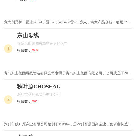
绝缘子
美工刀
意大利品牌：雷末vemol，雷=ve；末=mol 雷ve=惊人，寓意产品创新，给用户不
射钉枪
榔头
一样的体验触觉，除开颜值，品质与实用性兼具，做出自己的风格、特色，自己
的核心才能走得长远，寓意长期发展； 末mol=最后，末尾，寓意长远，与雷相
东山母线
电动起子
剥线钳
辅相成，好的产品、好的团队才能长远，也有技术的最顶端含义，学无止境，把
青岛东山集团母线智造有限公司
每件小事情做到极致。
4
得票数：
2650
螺栓
网线钳
自锁螺钉
紧固件
青岛东山集团母线智造有限公司隶属于青岛东山集团有限公司。公司成立于2016
年，自成立以来公司一直作为一家专注母线产品研发制造的高科技企业，将致力
电动角磨机
螺母
打造国内规模最大、产品系列最全、技术最领先的行业领军品牌为愿景。
秋叶原CHOSEAL
铁钉
改锥
深圳市秋叶原实业有限公司
5
得票数：
2641
冲击扳手
法兰
气动打磨机
电缆附件
深圳市秋叶原实业有限公司始创于1989年，是深圳百强国高企业，集研发制造、
品牌销售、供应链整合于一体，以“Choseal秋叶原”品牌产品服务于声光视讯、综
防盗链条锁
充电电锤