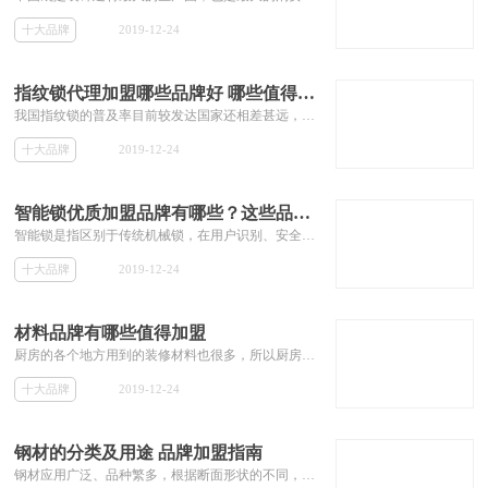
十大品牌
2019-12-24
指纹锁代理加盟哪些品牌好 哪些值得投资
我国指纹锁的普及率目前较发达国家还相差甚远，但我国的指纹锁市场却要比发达国家大的多，所以具有巨大的发展潜力。智能门锁将在近几年来进入高速发展的时期。智能门锁将在近几年来进入高速发展的时期。投资者如果能把握住机会，找到一个有潜力的指纹锁品牌进行加盟代理，将会有不可估量的发展前景。那么指纹锁代理加盟哪些品牌好，本专题将为大家带来指纹锁最值得加盟的十大品牌，提供其品牌介绍，加盟费用等相关加盟信息，为投资者寻找好的指纹锁代理加盟品牌。
十大品牌
2019-12-24
智能锁优质加盟品牌有哪些？这些品牌值得选择
智能锁是指区别于传统机械锁，在用户识别、安全性、管理性方面更加智能化的锁具，智能锁是门禁系统中锁门的执行部件。电子锁不能称之为智能锁，智能锁智能体现的标志是能否手机远程控制和与智能家居联动。
十大品牌
2019-12-24
材料品牌有哪些值得加盟
厨房的各个地方用到的装修材料也很多，所以厨房装修材料的市场前景非常可观。
十大品牌
2019-12-24
钢材的分类及用途 品牌加盟指南
钢材应用广泛、品种繁多，根据断面形状的不同，钢材一般分为型材、板材、管材和金属制品四大类。钢材是建筑中必不可少的建材，钢材质量对于建筑的重要性不言而喻。