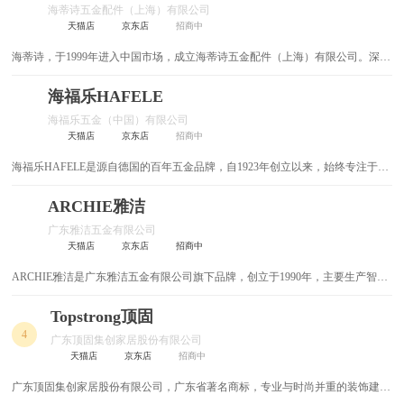
海蒂诗五金配件（上海）有限公司
建筑不锈钢
汽车用品
防水
对讲系统可视门铃
教育培训
水电管材
天猫店
京东店
招商中
海蒂诗，于1999年进入中国市场，成立海蒂诗五金配件（上海）有限公司。深耕
金融信息
五金挂件
灯饰
工程机械
门窗
合页
中国的厨房、住宅、办公家具领域，同时也涉猎中国的地产及酒店工程项目。连
续多年荣获中国橱柜行业十大五金品牌。在过去的二十多年里，海蒂诗在中国市
海福乐HAFELE
检测测试设备
金刚石工具
农业化工
机电仪器仪表
休闲娱乐
建筑玻璃
场经历了飞速的发展，成为最早为国内消费者熟知并喜爱的世界顶级五金品牌之
海福乐五金（中国）有限公司
一。今天，海蒂诗遍布中国的网络确保与中国家具制造企业、专业零售商、贸易
天猫店
京东店
招商中
医疗保健
玻璃原片
喷枪
日用五金制品
成人保健
基础建材
商的紧密合作，随时提供海蒂诗的高品质产品与解决方案，从而满足每一位中国
消费者对美好居家生活的追求。
海福乐HAFELE是源自德国的百年五金品牌，自1923年创立以来，始终专注于为
劳保用品
其他
电气
数控刀具
热缩管
建筑与家具行业提供高品质的五金解决方案。
ARCHIE雅洁
膜结构
热熔器
装配式建筑
配电箱
广东雅洁五金有限公司
天猫店
京东店
招商中
低压电器
装饰五金
ARCHIE雅洁是广东雅洁五金有限公司旗下品牌，创立于1990年，主要生产智能
门锁、建筑门锁、卫浴五金、门用五金和家具五金等产品，涵盖2000多个品种，
焊锡丝
电线电缆
拥有150多项专利技术。其产品广泛应用于家居、建筑、酒店等领域，年产能达
Topstrong顶固
2000万套以上。
4
广东顶固集创家居股份有限公司
锁具
水准仪
天猫店
京东店
招商中
电工
手动工具
广东顶固集创家居股份有限公司，广东省著名商标，专业与时尚并重的装饰建材