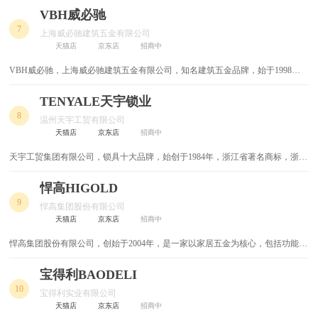
国、捷克、美国设有工厂。在法国、瑞典、美国、加拿大、南非、澳大利亚和中
VBH威必驰
锁芯
铝合金拉手
国等多地设有销售处，拥有200余家分销合作伙伴，业务遍布全球。专注于家具
7
上海威必驰建筑五金有限公司
五金系统的开发和产销，产品涵盖滑轨和抽屉系统、铰链、上翻门系统等 。
天猫店
京东店
招商中
铜材
铜地插
VBH威必驰，上海威必驰建筑五金有限公司，知名建筑五金品牌，始于1998
年，德国VBH集团旗下，欧洲较大的建筑五金集成供应商。
铆钉枪
钻孔机
TENYALE天宇锁业
8
钳形表
钳子
温州天宇工贸有限公司
天猫店
京东店
招商中
钢钉枪
钢排钉
天宇工贸集团有限公司，锁具十大品牌，始创于1984年，浙江省著名商标，浙江
省名牌产品，球型门锁行业标准起草单位，专业从事各种锁具的高新技术企业。
钢丝钳
钢丝剪
悍高HIGOLD
9
悍高集团股份有限公司
钉子
金属制品
天猫店
京东店
招商中
悍高集团股份有限公司，创始于2004年，是一家以家居五金为核心，包括功能五
金刚钻
量角器
金、基础五金、厨卫五金、柜类照明、户外家具于一体的多元化创新型企业，致
力于为全球用户打造一站式全屋高端五金解决方案。
宝得利BAODELI
量具
进口电动工具
10
宝得利实业有限公司
天猫店
京东店
招商中
迎宾器
轻型电锤