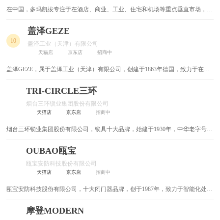
在中国，多玛凯拔专注于在酒店、商业、工业、住宅和机场等重点垂直市场，通
面板插座
减压阀
过高品质产品和专业化服务赢得更多客户，实现有机增长，为人们的随心通行打
造安全、无忧和可持续的场所。
盖泽GEZE
冷热混水阀
压力开关
10
盖泽工业（天津）有限公司
天猫店
京东店
招商中
压力计
隐形门合页
盖泽GEZE，属于盖泽工业（天津）有限公司，创建于1863年德国，致力于在楼
宇技术领域为顾客创造顶级的舒适性和安全性，全球门窗开启系统及安全技术系
双控开关
陶瓷拉手
统知名企业。
TRI-CIRCLE三环
可视门铃
阻燃电线
烟台三环锁业集团股份有限公司
天猫店
京东店
招商中
阻尼铰链
阻尼滑轨
烟台三环锁业集团股份有限公司，锁具十大品牌，始建于1930年，中华老字号，
山东名牌，致力于现代安防门禁行业前沿技术开发的高新技术企业。
墙壁开关
墙壁开关插座
OUBAO瓯宝
瓯宝安防科技股份有限公司
防盗门密封条
防盗链
天猫店
京东店
招商中
瓯宝安防科技股份有限公司，十大闭门器品牌，创于1987年，致力于智能化处理
声控开关
防水盒
技术和生物识别技术在门控行业的应用及推广,智能门控产品及行业解决方案提
供商。
摩登MODERN
防水插头
防水接头