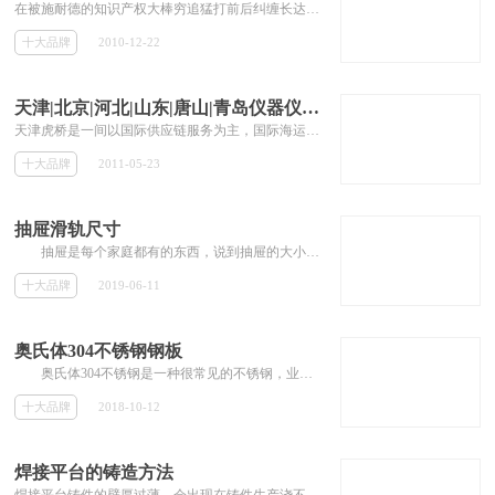
在被施耐德的知识产权大棒穷追猛打前后纠缠长达十多年后，正泰上演了一出“以其人之道还治其人之身”的好戏。
十大品牌
2010-12-22
天津|北京|河北|山东|唐山|青岛仪器仪表进口报关代理
天津虎桥是一间以国际供应链服务为主，国际海运，信用证开立，出口退税为辅的综合性第四方物流公司。依托我公司大中华区8家分公司的整合资...
十大品牌
2011-05-23
抽屉滑轨尺寸
抽屉是每个家庭都有的东西，说到抽屉的大小可能大多数的人都觉得抽屉越大越好，其实不然抽屉最主要的要看你的需求，太大了有时候反而浪...
十大品牌
2019-06-11
奥氏体304不锈钢钢板
奥氏体304不锈钢是一种很常见的不锈钢，业内也叫做18/8不锈钢。它的金属制品耐高温，加工性能好，因此广泛使用于工业和家具装饰行业和...
十大品牌
2018-10-12
焊接平台的铸造方法