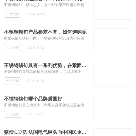
不锈钢铆钉，顾名思义，是一种采用不锈钢材质制成的固定用连接件，通过冷加工方式形成，具有较好的耐腐蚀性和较高的机械性能。不锈钢材料由于其优良的抗腐蚀特性，使得不锈钢铆钉在多种恶劣环境下都能保持其稳定性和可靠性，从而成为众多行业首选的连接元件。
滑触线
保险丝
十大品牌
2024-04-09
矿用电缆
橡胶隔膜
不锈钢铆钉产品参差不齐，如何选购呢
根据头部形状的不同，不锈钢铆钉可以分为平头铆钉、半圆头铆钉和沉头铆钉等类型。每种类型的铆钉都有其独特的应用场景和功能。
雕刻工具
风口风阀
十大品牌
2024-09-12
阻尼器
缓降器
不锈钢铆钉具有一系列优势，在紧固件应用中受到青睐
热风枪
玻璃钢电缆管
不锈钢铆钉具有高的抗拉抗剪强度 ，可以填充不规则、极大、开裂的孔和偏孔，能防止不规则孔进一步扩大 。高的耐腐蚀性，能有效防止不规则孔连接后的移动 。
矿物绝缘电缆
黄油枪
十大品牌
2024-10-15
漆包线
电磁线
不锈钢铆钉哪个品牌质量好
不锈钢铆钉是在铆接中，利用自身形变或过盈连接被铆接件的零件。铆钉种类很多，而且不拘形式。常用的有半圆头、平头、沉头铆钉、抽芯铆钉、空心铆钉等，这些通常是利用自身形变连接被铆接件，但也有例外，比如三环锁上的铭牌，就是利用铆钉与锁体孔的过盈量铆接的。
角码
弱电箱
十大品牌
2025-06-17
化学螺栓
赔偿1.57亿 法国电气巨头向中国民企低头言和