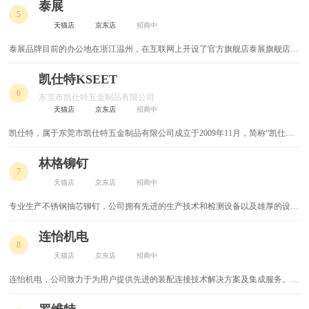
业。2008年开始从一个纯加工企业成功转型为有自主研发能力的开发型企业。
泰展
5
气动工具
液压工具
天猫店
京东店
招商中
空气开关
工具箱
泰展品牌目前的办公地在浙江温州，在互联网上开设了官方旗舰店泰展旗舰店，
让广大网民在网上也能买到与泰展实体店同款的商品。泰展品牌自创立至今，深
受广大用户们的喜爱，虽然泰展已经取得一些不错的成绩，但并没有放慢前进的
千斤顶
电烙铁
凯仕特KSEET
步伐，仍在为成为行业中的最顶尖品牌努力
6
东莞市凯仕特五金制品有限公司
继电器
麻花钻
天猫店
京东店
招商中
凯仕特，属于东莞市凯仕特五金制品有限公司成立于2009年11月，简称“凯仕特
电动螺丝刀
钻头
铆钉”。是一家集研发、制造、销售于一体的专业铆钉供应商。多年来凯仕特公
司以专业品质、用心服务、诚信为本的经营理念深受国内外顾客的青睐，产品遍
林格铆钉
扳手
电动工具
7
布全国各地，远销越南，泰国等海外多个国家和地区。
天猫店
京东店
招商中
油锯
水平仪
专业生产不锈钢抽芯铆钉，公司拥有先进的生产技术和检测设备以及雄厚的设计
能力。公司生产的抽芯铆钉执行国标GB，以及DIN、IFI等国际标准，规格多
电锤电钻
太空铝
样。通过不断地对产品进行创新，以及严格的生产管理，本公司的铆钉产品性能
连怡机电
8
卓越，质量达到了先进水平，以品质优良著称。
天猫店
京东店
招商中
角阀
网线
连怡机电，公司致力于为用户提供先进的装配连接技术解决方案及集成服务。涉
及铆接、焊接、螺纹连接、胶接、紧固件、涂装及周边产品的技术应用与配套。
五金
加固材料
公司自成立以来，已为全国各地汽车、航空、轨道交通、电气、家电、能源等众