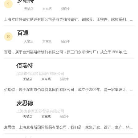
罗维特
9
多行业及公司提供了数以万计的各类装配工具及系统。
角磨机
雕刻机
天猫店
京东店
招商中
上海罗维特铆钉制造有限公司是各类抽芯铆钉、铆螺母、压铆件、螺钉系列、台
电锯
冲击钻
阶铆钉塑料/金属件及铆接工具等汽车紧固件的专业生产配套厂商，公司拥有先
进的整套铆钉生产设备和自动车床，采用国际先进标准生产的“Rivet”牌抽芯铆
百通
钢丝绳
手电钻
10
钉、铆螺母和压铆件已达国际一流水平。《零缺陷、创名牌》是我公司的宗旨，
天猫店
京东店
招商中
我们希望在平等互利、共同发展的基础上与国内外客户建立良好的合作关系。
卡尺
内六角扳手
百通，属于台州福斯特铆钉有限公司（原三门永顺铆钉厂）成立于1991年,位于
交通方便的三门县六敖镇大沙湾工业园区，占地面积1.4万平方米， 系一家集制
热熔胶枪
卷尺
造,销售,加工为一体的生产销售型企业. 工厂专业生产各种铁,铜,铝及不锈钢铆钉
佰瑞特
（空心铆钉,半空心铆钉、实心铆钉, 台阶铆钉，子母钉， 中空铆钉）仪表车件:
深圳市佰瑞特紧固件有限公司
电锤
插排
限位销，支撑销, 销轴等五金制品.
天猫店
京东店
招商中
佰瑞特，属于深圳市佰瑞特紧固件有限公司，成立于2004年。是一家集设计、开
三角阀
建材
发、生产、销售为一体的知名企业。公司引进台湾先进生产设备以及精湛技术，
专业生产、研发各种标准及非标准螺丝，兼营其它五金产品。我们的产品广销国
麦思德
开关面板
电动工具配件
内外，在国际上与欧美、东南亚、中东等国家建立了长久良好的业务合作关系，
上海麦睿斯国际贸易有限公司
并得到客户的认可和良好的口碑。
天猫店
京东店
招商中
倒角机
充气泵
麦思德，上海麦睿斯国际贸易有限公司，我们是一家集开发、设计、生产、销售
雕刻刀
焊锡膏
为一体的礼品企业。公司一直遵循以人为本，创新为魂。居安思危，自强不息的