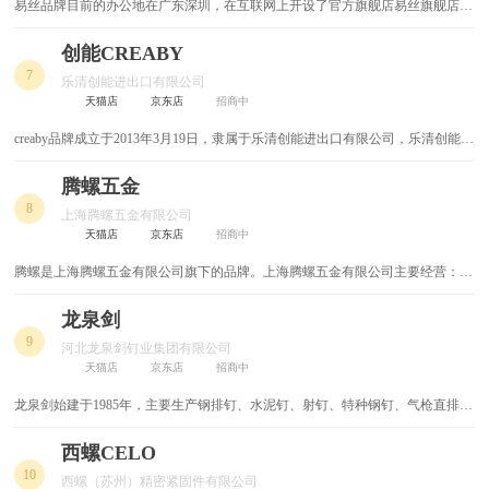
易丝品牌目前的办公地在广东深圳，在互联网上开设了官方旗舰店易丝旗舰店，
让广大网民在网上也能买到与易丝实体店同款的商品。易丝品牌自创立至今，深
不锈钢置物架
鼓风机
受广大用户们的喜爱，虽然易丝已经取得一些不错的成绩，但并没有放慢前进的
创能CREABY
步伐，仍在为成为行业中的最顶尖品牌努力
7
不锈钢铆钉
喷涂机
乐清创能进出口有限公司
天猫店
京东店
招商中
鹰嘴钳
鲁班尺
creaby品牌成立于2013年3月19日，隶属于乐清创能进出口有限公司，乐清创能进
出口有限公司地址位于乐清市，是集加工、生产为一体的专业承接生产仪表件、
鱼嘴钳
ppr球阀
紧固件的技术型企业。我公司管理科学,企业遵循“用户至上、质量为本、诚信守
腾螺五金
约、开拓创新”的质量方针,以确保为用户提供更为满意的产品和服务
8
上海腾螺五金有限公司
高压风机
高压球阀
天猫店
京东店
招商中
腾螺是上海腾螺五金有限公司旗下的品牌。上海腾螺五金有限公司主要经营：五
三角钻
三角铁
金交电、紧固件、弹簧制品、电子产品、机械设备及配件、金属制品、汽车配
件、模具、电动工具的销售
龙泉剑
高压气泵
三通角阀
9
河北龙泉剑钉业集团有限公司
天猫店
京东店
招商中
母线
马桶喷枪
龙泉剑始建于1985年，主要生产钢排钉、水泥钉、射钉、特种钢钉、气枪直排
马刀锯
风炮
钉、直钉、地板钉、干壁钉等系列产品，产品畅销西北、华北、东北、京津地区
并出口韩国、东南亚及欧、美、非多个国家和地区。
西螺CELO
六角阀
面积测量仪
10
西螺（苏州）精密紧固件有限公司