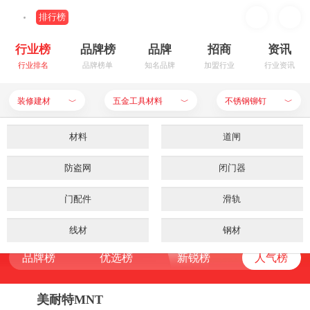
排行榜
行业榜
品牌榜
品牌
招商
资讯
行业排名
品牌榜单
知名品牌
加盟行业
行业资讯
装修建材
五金工具材料
不锈钢铆钉
﹀
﹀
﹀
装修建材
公用设备
材料
餐饮行业
卫浴洁具
道闸
不锈钢铆钉品牌排行榜
母婴用品
防盗网
板材
家居生活
闭门器
地板
品牌榜
优选榜
新锐榜
人气榜
RANKING LIST
食品饮料
门配件
防火
服饰鞋帽
建筑陶瓷
滑轨
申请入驻
品牌榜
优选榜
新锐榜
人气榜
五金工具材料
家用电器
线材
手机数码
天花板
钢材
品牌榜
优选榜
新锐榜
人气榜
品牌榜
优选榜
新锐榜
人气榜
化妆美容
墙面
钢板
电脑用品
铝合金
涂料
办公器材
门窗栏杆
铰链
箱包首饰
瓷砖泥瓦
门吸
美耐特MNT