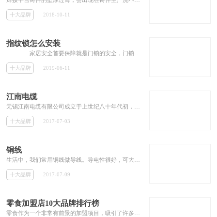
焊接平台铸件的壁厚过薄，会出现在铸件生产浇不足，冷隔等铸造缺陷。这是因为该厚度过薄的铸造合金，不能保证足够的容量的液体填充的模具
十大品牌
2018-10-11
指纹锁怎么安装
家居安全首要保障就是门锁的安全，门锁安装不当会带来不少的安全隐患，一般我们购买指纹锁厂家会派专业的师傅安装，在此之前，我们...
十大品牌
2019-06-11
江南电缆
无锡江南电缆有限公司成立于上世纪八十年代初，是集电线电缆生产销售及铜铝材加工于一身的国家重点高新技术企业，也是全国用户满意产品企业、国家AAAA级标准化良好行为企业。
十大品牌
2017-07-03
铜线
生活中，我们常用铜线做导线。导电性很好，可大量用于制造电线、电缆、电刷等;导热性好，常用来制造须防磁性干扰的磁学仪器、仪表，如罗盘、航空仪表等;塑性极好，易于热压和冷压力加工，可制成管、棒、线、条、带、板、箔等铜材。纯铜产品有冶炼品及加工品两种。
十大品牌
2017-07-09
零食加盟店10大品牌排行榜
零食作为一个非常有前景的加盟项目，吸引了许多投资者的关注。许多投资者都想知道有哪些好的零食店品牌可以加盟。那么本专题就为大家推荐零食加盟店的10大品牌，并提供加盟费用等相关加盟信息，为投资者解答零食店的加盟问题。