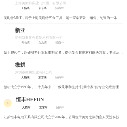
上海美耐特实业（集团）有限公司
建筑不锈钢
汽车用品
防水
对讲系统可视门铃
教育培训
水电管材
天猫店
京东店
招商中
美耐特MNT，属于上海美耐特五金工具，是一家集研发、销售、制造为一体的
金融信息
五金挂件
灯饰
工程机械
门窗
合页
企业、是经国家相关部门批准注册的企业。公司拥有著名品牌“美耐特”主要以电
动工具、1998年产品发展到汽车维修，电子工具等多个领域，后来主要以对外生
新亚
检测测试设备
金刚石工具
农业化工
机电仪器仪表
休闲娱乐
建筑玻璃
产加工为主。
郑州新亚复合超硬材料有限公司
天猫店
京东店
招商中
医疗保健
玻璃原片
喷枪
日用五金制品
成人保健
基础建材
始于1990年，超硬材料行业标准制定者，提供复合超硬材料解决方案，专业从事
劳保用品
其他
电气
数控刀具
热缩管
复合超硬材料的研发、生产、销售和服务的高新技术企业。
微耕
膜结构
热熔器
装配式建筑
配电箱
深圳市微耕实业有限公司
天猫店
京东店
招商中
低压电器
装饰五金
微耕成立于1999年，二十几年来，一致秉承和坚持“门禁专家”的专业化经营理
念。我们一直朴素而执着地认为 “与其什么都做，不如潜下心来把门禁做好！”
焊锡丝
电线电缆
，将全部的资金和人才投入到以联网型门禁控制器为核心的门禁系统的研发和制
恒丰HEFUN
4
造上来，并赢得了广大消费者的认可，在一卡通领域取得了卓越的成就。
锁具
水准仪
天猫店
京东店
招商中
江苏恒丰电动工具有限公司成立于2002年，公司位于黄海之滨的启东天汾科技五
电工
手动工具
金工业园，是一家致力于电动工具研发与制造、销售与服务为一体的综合性企