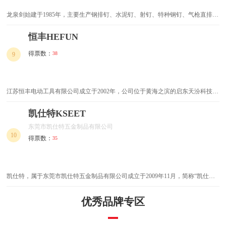
龙泉剑始建于1985年，主要生产钢排钉、水泥钉、射钉、特种钢钉、气枪直排
转换开关
起拔器
钉、直钉、地板钉、干壁钉等系列产品，产品畅销西北、华北、东北、京津地区
并出口韩国、东南亚及欧、美、非多个国家和地区。
恒丰HEFUN
起子头
调速角磨机
得票数：
38
9
球阀
止回阀
插头转换器
电批
江苏恒丰电动工具有限公司成立于2002年，公司位于黄海之滨的启东天汾科技五
金工业园，是一家致力于电动工具研发与制造、销售与服务为一体的综合性企
园艺剪
触摸开关
业。2008年开始从一个纯加工企业成功转型为有自主研发能力的开发型企业。
凯仕特KSEET
东莞市凯仕特五金制品有限公司
螺丝批
电工钳
10
得票数：
35
八角锤
羊角锤
凯仕特，属于东莞市凯仕特五金制品有限公司成立于2009年11月，简称“凯仕特
电镐
充电钻
铆钉”。是一家集研发、制造、销售于一体的专业铆钉供应商。多年来凯仕特公
司以专业品质、用心服务、诚信为本的经营理念深受国内外顾客的青睐，产品遍
尖嘴钳
优秀品牌专区
拉铆枪
布全国各地，远销越南，泰国等海外多个国家和地区。
自攻螺丝
电动扳手