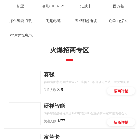
新亚
创能CREABY
汇成丰
固万基
绝缘子
美工刀
海尔智能门锁
明超电缆
天成明超电缆
QiGong启功
射钉枪
榔头
Bange邦钲电气
电动起子
剥线钳
火爆招商专区
螺栓
网线钳
自锁螺钉
紧固件
赛强
电动角磨机
螺母
赛强为国家高新技术企业，坐拥 16 条自动化产线，主营发泡胶、密封胶、结构胶等全品类胶粘产品，推出十大联营扶持政策，厂家直供、区域保护、线上线下双向赋能，低门槛开启建材创业。
359
关注人数
招商详情
铁钉
改锥
研祥智能
冲击扳手
法兰
研祥智能是研祥集团1993年在深圳创立的第一家有限责任公司，是中国工业计算机和工业AI解决方案的头部供应商。
1877
关注人数
招商详情
气动打磨机
电缆附件
富兰卡
防盗链条锁
充电电锤