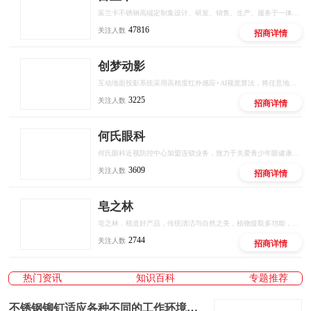
富兰卡不锈钢高端定制集设计、研发、销售、生产、服务于一体的品牌，秉承“时尚、健康、环保”的品牌理念，致力于为消费者提供美观、实用、健康、环保的高品质定制，立志成为中国不锈钢全屋定制行业领军品牌。创立至今，富兰卡始终坚持以“创新的设计、环保的材料、严谨的工艺、6H如家服务”为宗旨，为消费者打造健康、无忧的定制生活。
多功能电锤
漏电开关
47816
关注人数
招商详情
电线钳
浴室五金
创梦动影
互动地面投影系统采用高精度红外感应+AI视觉算法，将任意地面转化为可触控、可交互的智能屏幕。支持多人同时参与，实现""等百种互动场景，广泛应用于商业综合体、文旅景区、儿童乐园、品牌快闪店等场景。
电锤钻
执手锁
3225
关注人数
招商详情
风阀
气动角磨机
何氏眼科
剪线钳
水口钳
何氏眼科近视防控中心加盟连锁业务，致力于关爱青少年眼健康，以专业医疗机构和专家为背书，数智化产业研发平台为依托，专业眼健康人才培训为触点，门店全场景管理赋能为抓手，通过国际远程医疗中心全面覆盖，构建行业全新模式，为青少年提供专业，科学的近视、弱视等眼健康问题解决方案，用科技保护青少年视力。
3609
关注人数
招商详情
蜂鸣器
智能螺丝刀
皂之林
防火家装电线
浴霸开关
皂之林，植造好产品，传统清洁与自然之美，植物提取多功能，绿色环保效果好，有效有量有利润，好用好卖好赚钱。
2744
关注人数
招商详情
辐照电线
烙铁头
环保电线
皮条胶条
热门资讯
知识百科
专题推荐
不锈钢铆钉适应各种不同的工作环境和使用需求
阻燃电缆
两用电锤