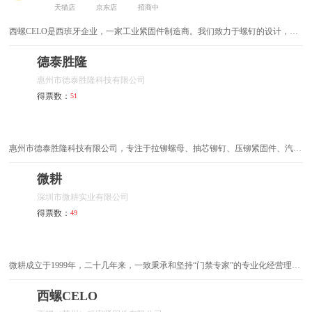
天猫店
京东店
招商中
面板插座
减压阀
西螺CELO是西班牙企业，一家工业紧固件制造商。我们致力于螺钉的设计，开
发和生产，拥有多种专利螺钉的生产许可权(自攻螺钉，防盗螺钉，压铆螺钉
冷热混水阀
压力开关
等)。
德泰胜隆
惠州市德泰胜隆科技有限公司
压力计
隐形门合页
得票数：
51
双控开关
陶瓷拉手
可视门铃
阻燃电线
惠州市德泰胜隆科技有限公司，专注于拉铆螺母、抽芯铆钉、压铆紧固件、汽
车/自行车零部件、高精密五金件、非标定制件及铆接工具的研发生产。产品广
泛应用于汽车制造、储能设备、轨道交通、通讯设备、风电及航空航天等领域，
微耕
阻尼铰链
阻尼滑轨
致力于为全球客户提供可靠的紧固解决方案。
深圳市微耕实业有限公司
墙壁开关
墙壁开关插座
得票数：
49
防盗门密封条
防盗链
微耕成立于1999年，二十几年来，一致秉承和坚持“门禁专家”的专业化经营理
声控开关
防水盒
念。我们一直朴素而执着地认为 “与其什么都做，不如潜下心来把门禁做好！”
，将全部的资金和人才投入到以联网型门禁控制器为核心的门禁系统的研发和制
西螺CELO
防水插头
防水接头
造上来，并赢得了广大消费者的认可，在一卡通领域取得了卓越的成就。