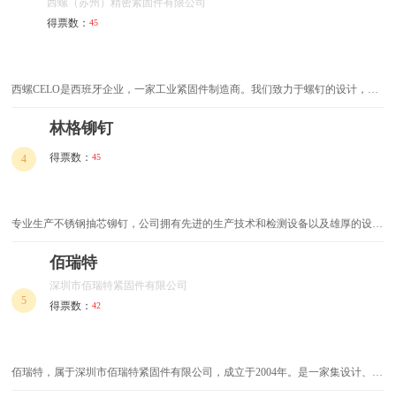
西螺（苏州）精密紧固件有限公司
得票数：
45
防撞门吸
门铃开关
门窗密封条
液位仪
西螺CELO是西班牙企业，一家工业紧固件制造商。我们致力于螺钉的设计，开
发和生产，拥有多种专利螺钉的生产许可权(自攻螺钉，防盗螺钉，压铆螺钉
安全联锁设备
锂电钻
等)。
林格铆钉
接线板
轨道插座
得票数：
45
4
升降插座
嵌入式插座
专业生产不锈钢抽芯铆钉，公司拥有先进的生产技术和检测设备以及雄厚的设计
门窗五金配件
门插
能力。公司生产的抽芯铆钉执行国标GB，以及DIN、IFI等国际标准，规格多
样。通过不断地对产品进行创新，以及严格的生产管理，本公司的铆钉产品性能
佰瑞特
门把手
长线插排
卓越，质量达到了先进水平，以品质优良著称。
深圳市佰瑞特紧固件有限公司
5
得票数：
长合页
镊子
42
锯条
锤钻
佰瑞特，属于深圳市佰瑞特紧固件有限公司，成立于2004年。是一家集设计、开
锤子
锂电扳手
发、生产、销售为一体的知名企业。公司引进台湾先进生产设备以及精湛技术，