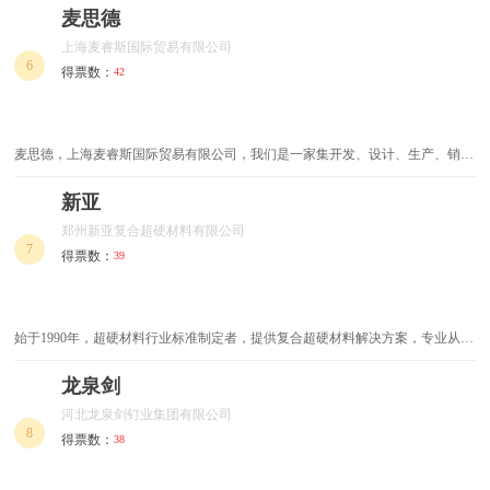
专业生产、研发各种标准及非标准螺丝，兼营其它五金产品。我们的产品广销国
麦思德
内外，在国际上与欧美、东南亚、中东等国家建立了长久良好的业务合作关系，
锁芯
铝合金拉手
上海麦睿斯国际贸易有限公司
并得到客户的认可和良好的口碑。
6
得票数：
42
铜材
铜地插
铆钉枪
钻孔机
麦思德，上海麦睿斯国际贸易有限公司，我们是一家集开发、设计、生产、销售
为一体的礼品企业。公司一直遵循以人为本，创新为魂。居安思危，自强不息的
钳形表
钳子
运营理念，获得了长期进步的发展。
新亚
郑州新亚复合超硬材料有限公司
钢钉枪
钢排钉
7
得票数：
39
钢丝钳
钢丝剪
钉子
金属制品
始于1990年，超硬材料行业标准制定者，提供复合超硬材料解决方案，专业从事
复合超硬材料的研发、生产、销售和服务的高新技术企业。
金刚钻
量角器
龙泉剑
河北龙泉剑钉业集团有限公司
量具
进口电动工具
8
得票数：
38
迎宾器
轻型电锤