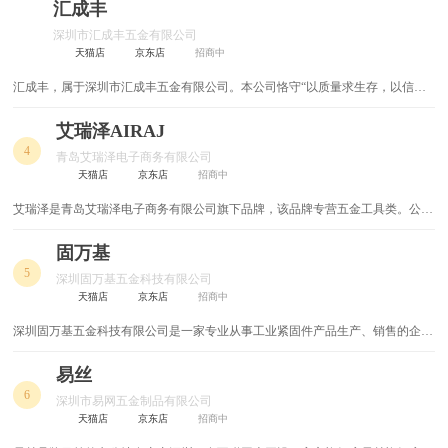
运营理念，获得了长期进步的发展。
汇成丰
电磁吸盘
电磁离合器
深圳市汇成丰五金有限公司
天猫店
京东店
招商中
电磁阀
采光板
汇成丰，属于深圳市汇成丰五金有限公司。本公司恪守“以质量求生存，以信誉
求发展”的经营原则，创一流质量，树一流的信誉，根据客户的发展需要，不断
光缆交接箱
铁丝网
地提供符合客户要求的产品
艾瑞泽AIRAJ
4
青岛艾瑞泽电子商务有限公司
螺纹钢套筒
钢筋锚固板
天猫店
京东店
招商中
螺丝
脚手架
艾瑞泽是青岛艾瑞泽电子商务有限公司旗下品牌，该品牌专营五金工具类。公司
成立于2012年，目前已成为天猫最大的五金工具和汽车用品销售企业之一，公司
拥有自己的品牌和标准化的仓库，目前公司有7个天猫品牌店铺、两个京东品牌
固万基
AB胶
导热材料
店铺、17年又陆续开展了亚马逊和速卖通平台业务，所有的团队都是自主经营，
5
深圳固万基五金科技有限公司
设施配套完善
锯铝机
玻璃门锁
天猫店
京东店
招商中
深圳固万基五金科技有限公司是一家专业从事工业紧固件产品生产、销售的企
防火电线
家装电线
业，凭借产品竞争优势、丰富的专业知识和经验以及优质的售后服务为各位新老
客户提供专业配套和相关技术支持。 深圳固万基五金科技有限公司成立于
易丝
高压电器
刮刀片
2014年，是一家重发展、重质量的企业
6
深圳市易网五金制品有限公司
天猫店
京东店
招商中
防雷器
龙骨钳