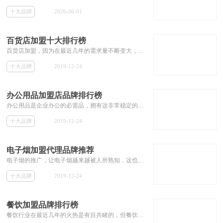
十大品牌
2026-06-01
百货店加盟十大排行榜
百货店加盟，因为在最近几年的需求量不断变大，市场非常可观，在最近几年非常受加盟商的欢迎。而百货店品牌的增加也使得加盟商在选择品牌进行加盟的时候遇到诸如百货店加盟哪个好的问题。本专题筛选出一批知名的百货店加盟品牌，为投资者加盟百货店提供参考。
十大品牌
2019-12-24
办公用品加盟店品牌排行榜
办公用品是企业办公的必需品，拥有这非常稳定的销量，而近年来万众创业，使得我国的企业数量越来越多，办公用品迎来了一个新的风口。办公用品的品牌对销量的影响非常的大，所以投资者在加盟办公用品品牌时，必须选择比较有名气的品牌。本本专题就为投资者推荐一些有名气的办公用品加盟品牌，解决加盟商不知道办公用品加盟哪家好的相关加盟问题。
十大品牌
2019-12-24
电子烟加盟代理品牌推荐
电子烟的推广，让电子烟越来越被人所熟知，这也为电子烟行业带来了非常大的商机。目前电子烟的发展行处于初步阶段，拥有着非常大的发展空间。此时加盟代理电子烟会是一个不错的选择。本专题为想加盟代理电子烟的投资者推荐电子烟的加盟代理品牌，包括其加盟费用等相关加盟信息。
十大品牌
2019-12-24
餐饮加盟品牌排行榜
餐饮行业在最近几年的火热是有目共睹的，但餐饮行业的激烈竞争也使得许多餐饮品牌不断倒下，由此可见加盟餐饮行业选对品牌非常关键。但餐饮行业品牌众多，使得许多初级投资者非常难分辨出哪个餐饮加盟品牌比较好。那么本专题就为那些对餐饮加盟品牌无从下手的投资者们，推荐餐饮行业不错的加盟品牌。