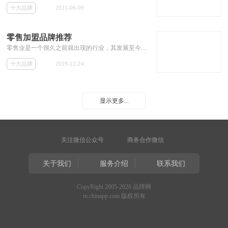
十大品牌
2021-06-09
零售加盟品牌推荐
零售业是一个很久之前就出现的行业，其发展至今，行业品牌众多，竞争可谓相当激烈， 这样使得小的零售品牌很难生存。那么选择一个好的零售品牌进行加盟也就变的非常重要。但许多投资者依然不知道零售店加盟哪个品牌好，那么本专题今天就为加盟商解决这些零售店加盟品牌，推荐一些大的零售加盟品牌，和其加盟费用等相关加盟信息。
十大品牌
2019-12-24
显示更多...
关注微信公众号
商务合作微信
关于我们
服务介绍
联系我们
CopyRight 2005-2026 品牌网
m.chinapp.com 版权所有