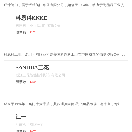
环球阀门，属于环球阀门集团有限公司，始创于1994年，致力于为能源工业提供
转换开关
起拔器
高质量、高附加值的阀门及相关流体控制产品和服务的集团，其阀门在业界享有
盛名
科恩科KNKE
起子头
调速角磨机
科恩科工业（深圳）有限公司
得票数：
1252
球阀
止回阀
插头转换器
电批
科恩科工业（深圳）有限公司是美国科恩科工业在中国成立的独资控股公司，注
册资金5000万美元，科恩科工业中国总部，负责亚太市场的销售和服务。科恩科
园艺剪
触摸开关
工业主要产品和解决方案包括蝶阀，球阀，电磁阀，调节阀，截止阀，流量计，
SANHUA三花
电动执行器，气动执行器，水泵，增压泵，化工泵，磁力泵等。公司在材料、制
浙江三花智能控制股份有限公司
螺丝批
电工钳
造和检测工序、安装、调试和售后服务等各个阶段和各个环节上坚定不移地重视
得票数：
1230
质量，以出众的品质和令人信赖的可靠性、领先的技术成就、不懈的创新追求，
满足全球各个行业用户的需求。
八角锤
羊角锤
电镐
充电钻
成立于1994年，阀门十大品牌，其四通换向阀/截止阀品市场占有率高，专注于
制冷/空调控制元器件产业的高新技术企业。
江一
尖嘴钳
拉铆枪
江南阀门有限公司
自攻螺丝
电动扳手
得票数：
1057