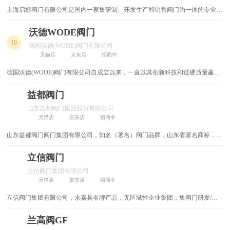
上海启标阀门有限公司是国内一家集研制、开发生产和销售阀门为一体的专业厂
面板插座
减压阀
家。,公司自成立以来，树立企业市场影响力，“我们的理念”，“启动科技之门,引
领企业航标，视质量为生命，视服务为血脉”的经营方针，创建成为具有技术含
沃德WODE阀门
冷热混水阀
压力开关
量高、市场需求广及品牌效应的高尖端产品。
10
德国沃德(WODE)阀门有限公司
天猫店
京东店
招商中
压力计
隐形门合页
德国沃德(WODE)阀门有限公司自成立以来，一直以其创新科技和过硬质量赢得
了行业及用户的充分肯定。总部设在德国，其分支机构，经销商遍及世界各地。
双控开关
陶瓷拉手
可为世界各地的客户根据实际需要量身定做高新技术产品。产品包括：调节阀、
益都阀门
疏水阀、电磁阀、安全阀、止回阀、过滤器、球阀、蝶阀、闸阀等，适合各种工
可视门铃
阻燃电线
山东益都阀门集团股份有限公司
况管路环境的选型使用。
天猫店
京东店
招商中
阻尼铰链
阻尼滑轨
山东益都阀门阀门集团有限公司，知名（著名）阀门品牌，山东省著名商标，省
级企业技术中心，国家级新产品，中国通用机械工业协会阀门分会副理事长单
墙壁开关
墙壁开关插座
位，全国阀门标委会委员单位，专业生产国内外标准的各种材质阀门产品
立信阀门
立信阀门集团有限公司
防盗门密封条
防盗链
天猫店
京东店
招商中
立信阀门集团有限公司，永嘉县名牌产品，无区域性企业集团，集阀门研发/生
声控开关
防水盒
产/销售/服务于一体的高新技术企业，主打通用阀门/特种阀门/非标阀门/阀门配
件等
兰高阀GF
防水插头
防水接头