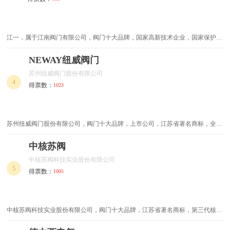
绝缘子
美工刀
江一，属于江南阀门有限公司，阀门十大品牌，国家高新技术企业，国家保护商
射钉枪
榔头
标，浙江省著名商标，浙江省名牌产品，中国阀门行业重点骨干企业，中国民营
企业500强，中国阀门协会副理事长单位。
NEWAY纽威阀门
电动起子
剥线钳
苏州纽威阀门股份有限公司
4
得票数：
1023
螺栓
网线钳
自锁螺钉
紧固件
苏州纽威阀门股份有限公司，阀门十大品牌，上市公司，江苏省著名商标，全套
工业阀门解决方案供应商，专业从事工业阀门生产、研发、销售和服务的公司。
电动角磨机
螺母
中核苏阀
铁钉
改锥
中核苏阀科技实业股份有限公司
5
得票数：
1005
冲击扳手
法兰
气动打磨机
电缆附件
中核苏阀科技实业股份有限公司，阀门十大品牌，江苏省著名商标，第三代核电
关键阀门技术支持单位，江苏省特种阀门工程技术研发中心，中国阀门行业和中
防盗链条锁
充电电锤