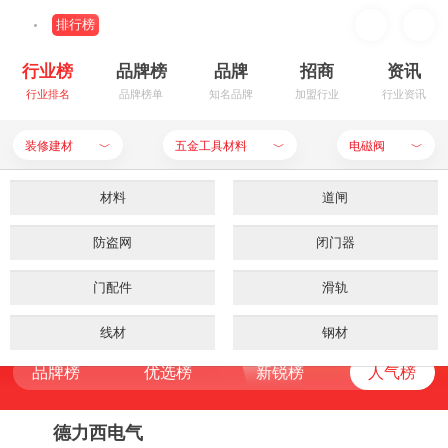
排行榜
行业榜
品牌榜
品牌
招商
资讯
行业排名
品牌榜单
知名品牌
加盟行业
行业资讯
装修建材
五金工具材料
电磁阀
﹀
﹀
﹀
装修建材
公用设备
材料
餐饮行业
卫浴洁具
道闸
电磁阀品牌排行榜
母婴用品
防盗网
板材
家居生活
闭门器
地板
品牌榜
优选榜
新锐榜
人气榜
RANKING LIST
食品饮料
门配件
防火
服饰鞋帽
建筑陶瓷
滑轨
申请入驻
品牌榜
优选榜
新锐榜
人气榜
五金工具材料
家用电器
线材
手机数码
天花板
钢材
品牌榜
优选榜
新锐榜
人气榜
品牌榜
优选榜
新锐榜
人气榜
化妆美容
墙面
钢板
电脑用品
铝合金
涂料
办公器材
门窗栏杆
铰链
箱包首饰
瓷砖泥瓦
门吸
德力西电气