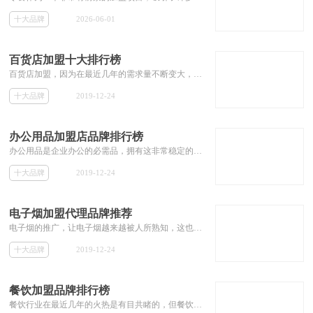
十大品牌
2026-06-01
百货店加盟十大排行榜
百货店加盟，因为在最近几年的需求量不断变大，市场非常可观，在最近几年非常受加盟商的欢迎。而百货店品牌的增加也使得加盟商在选择品牌进行加盟的时候遇到诸如百货店加盟哪个好的问题。本专题筛选出一批知名的百货店加盟品牌，为投资者加盟百货店提供参考。
十大品牌
2019-12-24
办公用品加盟店品牌排行榜
办公用品是企业办公的必需品，拥有这非常稳定的销量，而近年来万众创业，使得我国的企业数量越来越多，办公用品迎来了一个新的风口。办公用品的品牌对销量的影响非常的大，所以投资者在加盟办公用品品牌时，必须选择比较有名气的品牌。本本专题就为投资者推荐一些有名气的办公用品加盟品牌，解决加盟商不知道办公用品加盟哪家好的相关加盟问题。
十大品牌
2019-12-24
电子烟加盟代理品牌推荐
电子烟的推广，让电子烟越来越被人所熟知，这也为电子烟行业带来了非常大的商机。目前电子烟的发展行处于初步阶段，拥有着非常大的发展空间。此时加盟代理电子烟会是一个不错的选择。本专题为想加盟代理电子烟的投资者推荐电子烟的加盟代理品牌，包括其加盟费用等相关加盟信息。
十大品牌
2019-12-24
餐饮加盟品牌排行榜
餐饮行业在最近几年的火热是有目共睹的，但餐饮行业的激烈竞争也使得许多餐饮品牌不断倒下，由此可见加盟餐饮行业选对品牌非常关键。但餐饮行业品牌众多，使得许多初级投资者非常难分辨出哪个餐饮加盟品牌比较好。那么本专题就为那些对餐饮加盟品牌无从下手的投资者们，推荐餐饮行业不错的加盟品牌。