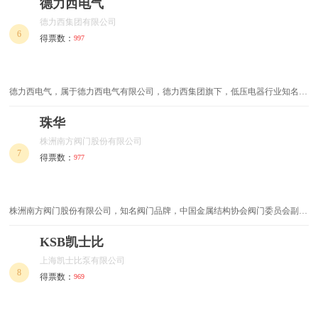
国核工业集团所属的首家上市企业，集工业阀门研发、设计、制造及销售为一体
德力西电气
的科技型制造企业。
德力西集团有限公司
多功能电锤
漏电开关
6
得票数：
997
电线钳
浴室五金
德力西电气，属于德力西电气有限公司，德力西集团旗下，低压电器行业知名品
电锤钻
执手锁
牌，专注于低压配电以及工业自动化领域全面解决方案的供应商。
珠华
风阀
气动角磨机
株洲南方阀门股份有限公司
7
剪线钳
水口钳
得票数：
977
蜂鸣器
智能螺丝刀
株洲南方阀门股份有限公司，知名阀门品牌，中国金属结构协会阀门委员会副主
防火家装电线
浴霸开关
任委员单位，高新技术企业，湖南省著名商标，湖南省名牌产品，湖南省新型阀
门工程技术研究中心
KSB凯士比
辐照电线
烙铁头
上海凯士比泵有限公司
8
得票数：
969
环保电线
皮条胶条
阻燃电缆
两用电锤