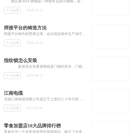
奥氏体304不锈钢是一种很常见的不锈钢，业内也叫做18/8不锈钢。它的金属制品耐高温，加工性能好，因此广泛使用于工业和家具装饰行业和...
十大品牌
2018-10-12
焊接平台的铸造方法
焊接平台铸件的壁厚过薄，会出现在铸件生产浇不足，冷隔等铸造缺陷。这是因为该厚度过薄的铸造合金，不能保证足够的容量的液体填充的模具
十大品牌
2018-10-11
指纹锁怎么安装
家居安全首要保障就是门锁的安全，门锁安装不当会带来不少的安全隐患，一般我们购买指纹锁厂家会派专业的师傅安装，在此之前，我们...
十大品牌
2019-06-11
江南电缆
无锡江南电缆有限公司成立于上世纪八十年代初，是集电线电缆生产销售及铜铝材加工于一身的国家重点高新技术企业，也是全国用户满意产品企业、国家AAAA级标准化良好行为企业。
十大品牌
2017-07-03
零食加盟店10大品牌排行榜
零食作为一个非常有前景的加盟项目，吸引了许多投资者的关注。许多投资者都想知道有哪些好的零食店品牌可以加盟。那么本专题就为大家推荐零食加盟店的10大品牌，并提供加盟费用等相关加盟信息，为投资者解答零食店的加盟问题。