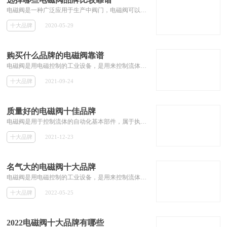
电磁阀是一种广泛应用于生产中阀门，电磁阀可以实现十分精巧的控制，实现不同的气动系统，液压系统，那么选择哪些电磁阀品牌比较靠谱?我们 一起来看看吧。
十大品牌
2020-05-29
购买什么品牌的电磁阀靠谱
电磁阀是用电磁控制的工业设备，是用来控制流体的自动化基础元件，属于执行器，并不限于液压、气动。用在工业控制系统中调整介质的方向、流量、速度和其他的参数。
十大品牌
2021-09-24
质量好的电磁阀十佳品牌
电磁阀是用于控制流体的自动化基本部件，属于执行器;不限于液压和气动。电磁阀用于控制液压流的方向，是一些工厂常用的工具。
十大品牌
2021-12-23
名气大的电磁阀十大品牌
电磁阀是用电磁控制的工业设备，是用来控制流体的自动化基础元件，属于执行器，并不限于液压、气动。用在工业控制系统中调整介质的方向、流量、速度和其他的参数。电磁阀可以配合不同的电路来实现预期的控制，而控制的精度和灵活性都能够保证，是很多地方都用的上，那么名气大的电磁阀十大品牌有哪些呢？综合品牌实力、产品销量、用户口碑、网友投票，都是比较有名气的。
十大品牌
2022-05-25
2022电磁阀十大品牌有哪些