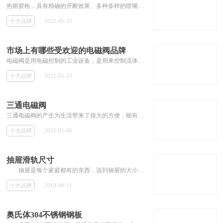
热熔胶枪，具有精确的开断效果、多种多样的喷嘴，可满足不同生产线的要求、独特的滤网设计，有利于清洗等特点。一般的热熔胶枪长时间在300℃高温下使用都不会发生变形，接头经久耐用。所以热熔胶机广泛用于电子厂、食品厂、包装厂、等热熔胶条黏结产品，2022电磁阀十大品牌有哪些，网友投票等近百项指标评选出了电磁阀品牌排行榜，供大家参考选择。
十大品牌
2022-05-25
市场上有哪些受欢迎的电磁阀品牌
电磁阀是用电磁控制的工业设备，是用来控制流体的自动化基础元件，属于执行器，并不限于液压、气动，电磁阀可以配合不同的电路来实现预期的控制，而控制的精度和灵活性都能够保证。电磁阀有很多种，不同的电磁阀在控制系统的不同位置发挥作用，最常用的是单向阀、安全阀、方向控制阀、速度调节阀等。品牌网依托大数据技术,综合品牌实力、产品销量、用户口碑、网友投票等指标评选出了市场上受欢迎的电磁阀品牌。
十大品牌
2022-05-25
三通电磁阀
三通电磁阀的产生为生活带来了很大的方便，能有效的控制水流、气流等一系列物质的传输，从而避免了不必要的浪费，相信在各大领域三通电磁阀应用也会越来越广泛，三通电磁阀的使用会极大程度的节约能源。通过控制阀门的及时性来有效的提高工作效率。所以，选择三通电磁阀的使用是相当明智的做法，尤其是三通电磁阀能够有效的防止强酸强碱的侵蚀，能够在系统中长久使用。
十大品牌
2025-01-06
抽屉滑轨尺寸
抽屉是每个家庭都有的东西，说到抽屉的大小可能大多数的人都觉得抽屉越大越好，其实不然抽屉最主要的要看你的需求，太大了有时候反而浪...
十大品牌
2019-06-11
奥氏体304不锈钢钢板