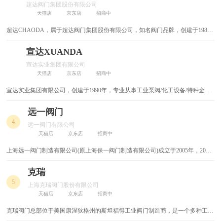
超达阀门集团股份有限公司
电磁吸盘
电磁离合器
天猫店
京东店
招商中
超达CHAODA，属于超达阀门集团股份有限公司，知名阀门品牌，创建于1984
电磁阀
采光板
年，浙江省著名商标，浙江名牌产品，专注阀门装备制造的大型阀门企业集团。
宣达XUANDA
光缆交接箱
铁丝网
宣达实业集团有限公司
天猫店
京东店
招商中
螺纹钢套筒
钢筋锚固板
宣达实业集团有限公司，创建于1990年，专业从事工业泵阀/化工设备/特种金属
材料以/环保工程的总承包等四大产业板块，中石化/中石油以及中核集团等大型
螺丝
脚手架
企业的网络供应商，集研发/生产/销售/服务于一体的国家重点高新技术企业术企
远一阀门
业。
4
AB胶
导热材料
远一阀门有限公司
天猫店
京东店
招商中
锯铝机
玻璃门锁
上海远一阀门制造有限公司(原上海保一阀门制造有限公司)成立于2005年，2018
年经国家市场监督管理总局核准升格成远一阀门有限公司，成为中国无区域阀门
防火电线
家装电线
生产企业。
克瑞
5
上海克瑞阀门股份有限公司
高压电器
刮刀片
天猫店
京东店
招商中
克瑞阀门总部位于美国康涅狄格州的斯坦福得工业阀门制造商，是一个多种工业
防雷器
龙骨钳
工程技术产品的制造商。并且是美国最大的机械产品制造和销售商之一。公司成