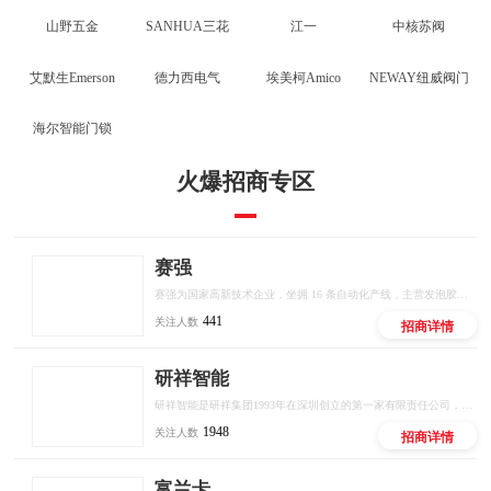
山野五金
SANHUA三花
江一
中核苏阀
艾默生Emerson
德力西电气
埃美柯Amico
NEWAY纽威阀门
海尔智能门锁
火爆招商专区
赛强
赛强为国家高新技术企业，坐拥 16 条自动化产线，主营发泡胶、密封胶、结构胶等全品类胶粘产品，推出十大联营扶持政策，厂家直供、区域保护、线上线下双向赋能，低门槛开启建材创业。
441
关注人数
招商详情
研祥智能
研祥智能是研祥集团1993年在深圳创立的第一家有限责任公司，是中国工业计算机和工业AI解决方案的头部供应商。
1948
关注人数
招商详情
富兰卡