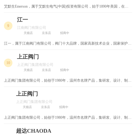
艾默生Emerson，属于艾默生电气(中国)投资有限公司，始于1890年美国，在过
角磨机
雕刻机
程管理/工业自动化/网络能源/环境优化技术及商住解决方案领域，为客户提供创
新性的解决方案。
江一
电锯
冲击钻
9
江南阀门有限公司
天猫店
京东店
招商中
钢丝绳
手电钻
江一，属于江南阀门有限公司，阀门十大品牌，国家高新技术企业，国家保护商
卡尺
内六角扳手
标，浙江省著名商标，浙江省名牌产品，中国阀门行业重点骨干企业，中国民营
企业500强，中国阀门协会副理事长单位。
上正阀门
热熔胶枪
卷尺
10
上正阀门集团有限公司
天猫店
京东店
招商中
电锤
插排
上正阀门集团有限公司，始创于1980年，温州市名牌产品，集研发、设计、制
造、销售、服务于一体的大型无区域集团
三角阀
建材
上正阀门
上正阀门集团有限公司
开关面板
电动工具配件
天猫店
京东店
招商中
倒角机
充气泵
上正阀门集团有限公司，始创于1980年，温州市名牌产品，集研发、设计、制
造、销售、服务于一体的大型无区域集团
超达CHAODA
雕刻刀
焊锡膏