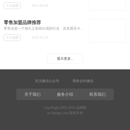
十大品牌
2021-06-09
零售加盟品牌推荐
零售业是一个很久之前就出现的行业，其发展至今，行业品牌众多，竞争可谓相当激烈， 这样使得小的零售品牌很难生存。那么选择一个好的零售品牌进行加盟也就变的非常重要。但许多投资者依然不知道零售店加盟哪个品牌好，那么本专题今天就为加盟商解决这些零售店加盟品牌，推荐一些大的零售加盟品牌，和其加盟费用等相关加盟信息。
十大品牌
2019-12-24
显示更多...
关注微信公众号
商务合作微信
关于我们
服务介绍
联系我们
CopyRight 2005-2026 品牌网
m.chinapp.com 版权所有