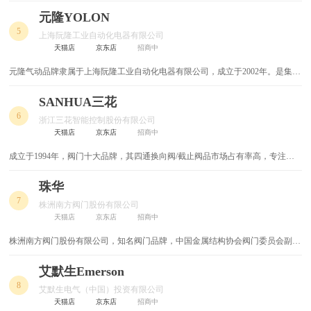
关键阀门技术支持单位，江苏省特种阀门工程技术研发中心，中国阀门行业和中
国核工业集团所属的首家上市企业，集工业阀门研发、设计、制造及销售为一体
气动工具
液压工具
元隆YOLON
的科技型制造企业。
5
上海阮隆工业自动化电器有限公司
空气开关
工具箱
天猫店
京东店
招商中
元隆气动品牌隶属于上海阮隆工业自动化电器有限公司，成立于2002年。是集科
千斤顶
电烙铁
研开发、生产加工、经营销售、技术服务、进出口贸易于一体的高新技术企业,
是国内知名的气动元件专业制造商
SANHUA三花
继电器
麻花钻
6
浙江三花智能控制股份有限公司
天猫店
京东店
招商中
电动螺丝刀
钻头
成立于1994年，阀门十大品牌，其四通换向阀/截止阀品市场占有率高，专注于
制冷/空调控制元器件产业的高新技术企业。
扳手
电动工具
珠华
7
油锯
水平仪
株洲南方阀门股份有限公司
天猫店
京东店
招商中
电锤电钻
太空铝
株洲南方阀门股份有限公司，知名阀门品牌，中国金属结构协会阀门委员会副主
任委员单位，高新技术企业，湖南省著名商标，湖南省名牌产品，湖南省新型阀
角阀
网线
门工程技术研究中心
艾默生Emerson
8
艾默生电气（中国）投资有限公司
五金
加固材料
天猫店
京东店
招商中