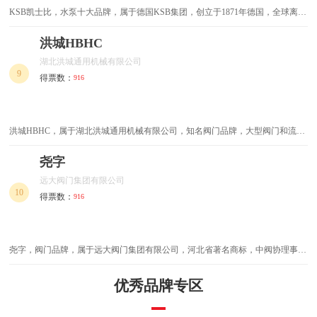
KSB凯士比，水泵十大品牌，属于德国KSB集团，创立于1871年德国，全球离心
泵行业领先品牌，世界著名的现代化制造泵和阀门的国际性大型公司
滑触线
保险丝
洪城HBHC
矿用电缆
橡胶隔膜
湖北洪城通用机械有限公司
9
得票数：
916
雕刻工具
风口风阀
阻尼器
缓降器
洪城HBHC，属于湖北洪城通用机械有限公司，知名阀门品牌，大型阀门和流体
控制机械的制造基地，集科工贸为一体的高新技术术企业湖北洪城通用机械有限
热风枪
玻璃钢电缆管
公司(以下简称公司)是由具有50多年历史的湖北沙市阀门总厂为主体发起设立
尧字
的，是国家定点生产阀门、水工机械、环保设备、...
远大阀门集团有限公司
矿物绝缘电缆
黄油枪
10
得票数：
916
漆包线
电磁线
尧字，阀门品牌，属于远大阀门集团有限公司，河北省著名商标，中阀协理事单
角码
弱电箱
位，河北省企业技术中心，中石油、中石代一级供应商，集研发、生产、销售为
一体的公司，中国最大的高中低压阀门制造企业之一。
优秀品牌专区
化学螺栓