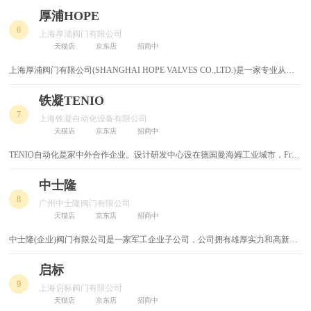
立于1855年。克瑞集团公司拥有的9000名员工分布于北美、欧洲、亚洲和澳大利
厚浦HOPE
不锈钢置物架
鼓风机
亚。历经半个世纪的发展，克瑞流体由一家专注于精密机械零部件加工的小型企
6
上海厚浦阀门有限公司
业，成长为一个国际化的流体控制领域的知名品牌，在欧洲及美洲都有生产基地
天猫店
京东店
招商中
不锈钢铆钉
喷涂机
和研发中心，在美国、德国、英国、中国、比利时、荷兰、南非、法国等几十个
工业大国都设有直属的分支机构和销售服务网络，为能源化工、电子环保、医药
上海厚浦阀门有限公司(SHANGHAI HOPE VALVES CO.,LTD.)是一家专业从事
鹰嘴钳
鲁班尺
食品等领域提供全套工业阀门解决方案。
各种阀门研发、制造、销售、服务于一体的面向国际化高新技术企业。 HOPE公
司专注于高端技术阀门的研发制造，并长期与欧美及亚太知名流体控制企业进行
铁凝TENIO
交流与合作，大力推进产品全方位的提高与品牌不断的提升。
鱼嘴钳
ppr球阀
7
上海铁凝自动化设备有限公司
天猫店
京东店
招商中
高压风机
高压球阀
TENIO自动化是家中外合作企业。设计研发中心设在德国曼海姆工业城市，Fritz
Drais 博士负责新产品设计、原产品改良;生产工厂设在中国江苏盐城，金永哲工
三角钻
三角铁
程师负责生产管理;原上海铁凝公司负责销售。
中士隆
8
广州中士隆阀门有限公司
高压气泵
三通角阀
天猫店
京东店
招商中
母线
马桶喷枪
中士隆(企业)阀门有限公司是一家军工企业子公司，公司拥有雄厚实力和高新技
术的阀门专业生产的厂商。公司加工中心：数控机床、等离子堆焊等良的机械加
工及专用设备，并配有现代化全性能测试装置，X射线、磁粉、超声波、着色等
启标
马刀锯
风炮
先进探伤设备和理化、机械性能、测厚仪、硬度、光谱、金相以及超高压阀门性
9
上海启标阀门有限公司
能试验、阀门寿命试验等系列检测手段。
六角阀
面积测量仪
天猫店
京东店
招商中