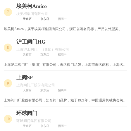
默无闻的小企业，一举成为工业阀门研发、制造、销售、服务的巨头企业，高高
埃美柯Amico
锁芯
铝合金拉手
的站在行业的顶峰,引领着行业的未来，于2005年在浙江方圆阀门制造有限公司
7
埃美柯集团有限公司
的基础上组建成方圆阀门集团有限公司。
天猫店
京东店
招商中
铜材
铜地插
埃美柯Amico，属于埃美柯集团有限公司，浙江省著名商标，产品以外型美、性
能佳、品质优等特点著称，国内较大的各系列阀门、水暖器材、水表等产品生产
铆钉枪
钻孔机
和出口基地。
沪工阀门HG
8
钳形表
钳子
上海沪工阀门厂（集团）有限公司
天猫店
京东店
招商中
钢钉枪
钢排钉
上海沪工阀门厂（集团）有限公司，著名阀门品牌，上海市著名商标，上海名牌
产品，大型闸阀/截止阀/球阀/蝶阀/水力控制阀等通用阀门供应商
钢丝钳
钢丝剪
上阀SF
9
上海阀门厂股份有限公司
钉子
金属制品
天猫店
京东店
招商中
上海阀门厂股份有限公司，知名阀门品牌，始于1921年，中国通用机械协会阀门
金刚钻
量角器
分会副理事长单位，全国阀门行业的重点骨干企业，专业生产各类高中压阀门的
企业
环球阀门
量具
进口电动工具
10
环球阀门集团有限公司
天猫店
京东店
招商中
迎宾器
轻型电锤