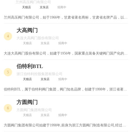
兰州高压阀门有限公司
天猫店
京东店
招商中
防撞门吸
门铃开关
兰州高压阀门有限公司，始于1966年，甘肃省著名商标，甘肃省名牌产品，以技
门窗密封条
液位仪
术创新为主体的核心竞争力品牌，国内生产高中压阀门的高新技术企业
大高阀门
安全联锁设备
锂电钻
4
大连大高阀门股份有限公司
天猫店
京东店
招商中
接线板
轨道插座
大连大高阀门股份有限公司，始建于1956年，国家重点装备关键阀门国产化的依
托单位，专注阀门生产研发的高新技术企业
升降插座
嵌入式插座
伯特利BTL
5
浙江伯特利控股集团有限公司
门窗五金配件
门插
天猫店
京东店
招商中
门把手
长线插排
伯特利BTL，属于伯特利阀门集团，阀门知名品牌，创建于1998年，浙江省著名
商标，浙江省名牌产品，高新技术企业，集阀门研发、生产、销售、服务于一体
的无区域行业集团
方圆阀门
长合页
镊子
6
方圆阀门集团有限公司
锯条
锤钻
天猫店
京东店
招商中
方圆阀门集团有限公司始建于1998年,前身为浙江方圆阀门制造有限公司,经过艰
锤子
锂电扳手
苦创业,不断进取,奋力拼搏,取得了可喜的成绩,在中国阀门届脱颖而出,从一个默