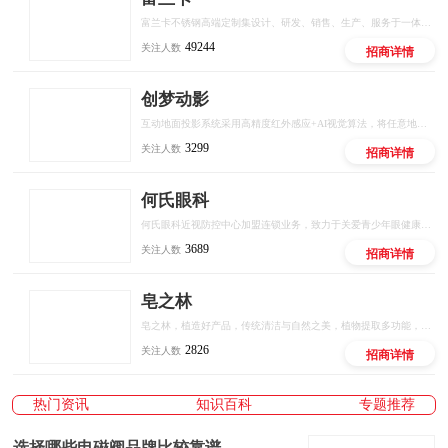
富兰卡不锈钢高端定制集设计、研发、销售、生产、服务于一体的品牌，秉承“时尚、健康、环保”的品牌理念，致力于为消费者提供美观、实用、健康、环保的高品质定制，立志成为中国不锈钢全屋定制行业领军品牌。创立至今，富兰卡始终坚持以“创新的设计、环保的材料、严谨的工艺、6H如家服务”为宗旨，为消费者打造健康、无忧的定制生活。
49244
关注人数
招商详情
创梦动影
互动地面投影系统采用高精度红外感应+AI视觉算法，将任意地面转化为可触控、可交互的智能屏幕。支持多人同时参与，实现""等百种互动场景，广泛应用于商业综合体、文旅景区、儿童乐园、品牌快闪店等场景。
3299
关注人数
招商详情
何氏眼科
何氏眼科近视防控中心加盟连锁业务，致力于关爱青少年眼健康，以专业医疗机构和专家为背书，数智化产业研发平台为依托，专业眼健康人才培训为触点，门店全场景管理赋能为抓手，通过国际远程医疗中心全面覆盖，构建行业全新模式，为青少年提供专业，科学的近视、弱视等眼健康问题解决方案，用科技保护青少年视力。
3689
关注人数
招商详情
皂之林
皂之林，植造好产品，传统清洁与自然之美，植物提取多功能，绿色环保效果好，有效有量有利润，好用好卖好赚钱。
2826
关注人数
招商详情
热门资讯
知识百科
专题推荐
选择哪些电磁阀品牌比较靠谱