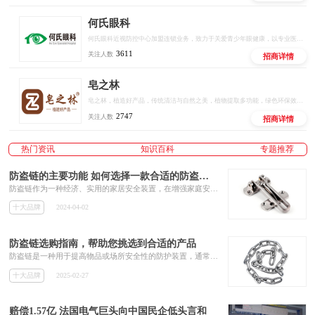
何氏眼科
何氏眼科近视防控中心加盟连锁业务，致力于关爱青少年眼健康，以专业医疗机构和专家为背书，数智化产业研发平台为依托，专业眼健康人才培训为触点，门店全场景管理赋能为抓手，通过国际远程医疗中心全面覆盖，构建行业全新模式，为青少年提供专业，科学的近视、弱视等眼健康问题解决方案，用科技保护青少年视力。
3611
关注人数
招商详情
皂之林
皂之林，植造好产品，传统清洁与自然之美，植物提取多功能，绿色环保效果好，有效有量有利润，好用好卖好赚钱。
2747
关注人数
招商详情
热门资讯
知识百科
专题推荐
防盗链的主要功能 如何选择一款合适的防盗链呢
防盗链作为一种经济、实用的家居安全装置，在增强家庭安全防护方面发挥着重要作用。
十大品牌
2024-04-02
防盗链选购指南，帮助您挑选到合适的产品
防盗链是一种用于提高物品或场所安全性的防护装置，通常由高强度的链条、锁具和固定装置组成。它广泛应用于各种场景，主要目的是防止物品被盗或非法入侵。防盗链是一种安全防护工具，通过将链条固定在物体和固定点之间，并用锁具锁定，从而限制物体的移动，增加盗窃的难度，起到防盗的作用。一般来说，直径在10mm以上的链条锁安全性较高。
十大品牌
2025-02-27
赔偿1.57亿 法国电气巨头向中国民企低头言和