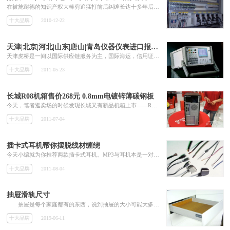
在被施耐德的知识产权大棒穷追猛打前后纠缠长达十多年后，正泰上演了一出“以其人之道还治其人之身”的好戏。
十大品牌
2010-12-22
天津|北京|河北|山东|唐山|青岛仪器仪表进口报关代理
天津虎桥是一间以国际供应链服务为主，国际海运，信用证开立，出口退税为辅的综合性第四方物流公司。依托我公司大中华区8家分公司的整合资...
十大品牌
2011-05-23
长城R08机箱售价268元 0.8mm电镀锌薄碳钢板
今天，笔者逛卖场的时候发现长城又有新品机箱上市——R08。该款产品在配色上较有特色，以醒目的红色搭配黑色。目前产品公开报价为268元。
十大品牌
2011-07-04
插卡式耳机帮你摆脱线材缠绕
今天小编就为你推荐两款插卡式耳机。MP3与耳机本是一对拆不开的设备，用户无论走到哪这两个设备均会带在身上，但耳机的线材总是给我们带来这样或那样的麻烦，今天小编为你带来的两款插卡式耳机将它们合在一起，给你意想不到的方便。
十大品牌
2011-08-04
抽屉滑轨尺寸
抽屉是每个家庭都有的东西，说到抽屉的大小可能大多数的人都觉得抽屉越大越好，其实不然抽屉最主要的要看你的需求，太大了有时候反而浪...
十大品牌
2019-06-11