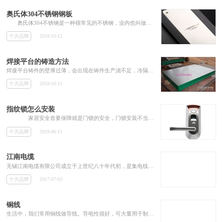
奥氏体304不锈钢钢板
奥氏体304不锈钢是一种很常见的不锈钢，业内也叫做18/8不锈钢。它的金属制品耐高温，加工性能好，因此广泛使用于工业和家具装饰行业和...
十大品牌
2018-10-12
焊接平台的铸造方法
焊接平台铸件的壁厚过薄，会出现在铸件生产浇不足，冷隔等铸造缺陷。这是因为该厚度过薄的铸造合金，不能保证足够的容量的液体填充的模具
十大品牌
2018-10-11
指纹锁怎么安装
家居安全首要保障就是门锁的安全，门锁安装不当会带来不少的安全隐患，一般我们购买指纹锁厂家会派专业的师傅安装，在此之前，我们...
十大品牌
2019-06-11
江南电缆
无锡江南电缆有限公司成立于上世纪八十年代初，是集电线电缆生产销售及铜铝材加工于一身的国家重点高新技术企业，也是全国用户满意产品企业、国家AAAA级标准化良好行为企业。
十大品牌
2017-07-03
铜线
生活中，我们常用铜线做导线。导电性很好，可大量用于制造电线、电缆、电刷等;导热性好，常用来制造须防磁性干扰的磁学仪器、仪表，如罗盘、航空仪表等;塑性极好，易于热压和冷压力加工，可制成管、棒、线、条、带、板、箔等铜材。纯铜产品有冶炼品及加工品两种。