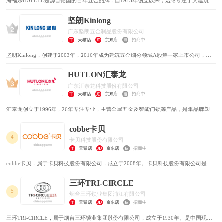
海福乐HAFELE是源自德国的百年五金品牌，自1923年创立以来，始终专注于为建筑与
家具行业提供高品质的五金解决方案。
坚朗Kinlong
广东坚朗五金制品股份有限公司
天猫店
京东店
招商中
坚朗Kinlong，创建于2003年，2016年成为建筑五金细分领域A股第一家上市公司，宗
旨是为了改善人类居住环境，战略目标是成为全球最大的建筑配套件集成供应商。坚朗
打造“研发+制造+服务”全链条运营模式，已发展成为建筑业的卓越供应商和知名品牌。
HUTLON汇泰龙
广东汇泰龙科技股份有限公司
天猫店
京东店
招商中
汇泰龙创立于1996年，26年专注专业，主营全屋五金及智能门锁等产品，是集品牌塑
造、产品研发、生产和销售于一体的高新技术企业。
cobbe卡贝
4
卡贝科技股份有限公司
天猫店
京东店
招商中
cobbe卡贝，属于卡贝科技股份有限公司，成立于2008年。卡贝科技股份有限公司是一
家集科研、设计、生产、销售、服务于一体的企业。公司总部位于经济改革的热土，制
造业的摇篮，现代轻工业名城(浙江·瑞安)。专业于太空铝卫浴的设计/开发/生产/销售，
三环TRI-CIRCLE
产品以外观精美/新颖实用/无铅环保的特点深受青睐，卫浴市场新锐企业.产品以外观精
5
烟台三环锁业集团浦江有限公司
美/新颖实用/无铅环保的特点深受青睐，致力于太空铝卫浴设计/开发/制造/销售的专业企
天猫店
京东店
招商中
业。
三环TRI-CIRCLE，属于烟台三环锁业集团股份有限公司，成立于1930年。是中国现代