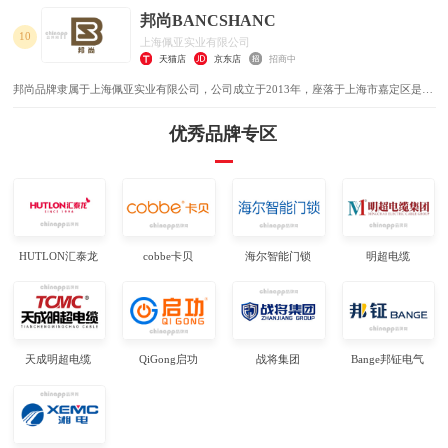
模式，完善的技术，周到的服务，卓越的品质为生存根本，我们始终坚持用户至上用心
邦尚BANCSHANC
服务于客户，坚持用自己的服务去打动客户
10
上海佩亚实业有限公司
天猫店
京东店
招商中
邦尚品牌隶属于上海佩亚实业有限公司，公司成立于2013年，座落于上海市嘉定区是一
家主要以仿铜门、门铰链、门合页为主营的知名企业。公司以“互利多赢、共谋发展”为
经营理念，营造一个互信、互惠、和谐、包容的合作氛围，致力于建立一个和谐、透明
优秀品牌专区
的产品供应链
HUTLON汇泰龙
cobbe卡贝
海尔智能门锁
明超电缆
天成明超电缆
QiGong启功
战将集团
Bange邦钲电气