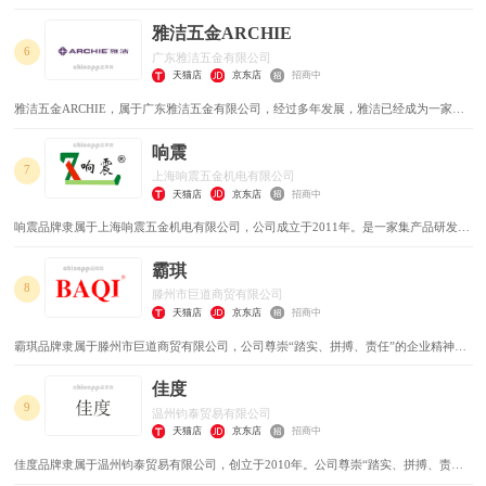
锁具制造业的发源地。三环产品自1957年打入国际市场，畅销世界180多个国家和地
区，是中国五金制品出口的“拳头产品”。
雅洁五金ARCHIE
6
广东雅洁五金有限公司
天猫店
京东店
招商中
雅洁五金ARCHIE，属于广东雅洁五金有限公司，经过多年发展，雅洁已经成为一家集
研发、生产、销售、物流为一体的综合型现代化企业，目前拥有员工一千多人，厂区占
地面积12万平方米，建有电子、模具、压铸、机加、抛光、喷粉、电镀、包装、维修等
响震
九大现代化车间以及配套齐全的生产、生活设施。
7
上海响震五金机电有限公司
天猫店
京东店
招商中
响震品牌隶属于上海响震五金机电有限公司，公司成立于2011年。是一家集产品研发，
生产，销售和服务于一体的专业家具企业，是经国家相关部门批准注册的企业。
霸琪
8
滕州市巨道商贸有限公司
天猫店
京东店
招商中
霸琪品牌隶属于滕州市巨道商贸有限公司，公司尊崇“踏实、拼搏、责任”的企业精神，
并以诚信共赢开创经营理念，始终坚持用户至上，用心服务于客户，坚持用自己的服务
去打动客户。霸琪品牌，呵护您所呵护，保护您的安全
佳度
9
温州钧泰贸易有限公司
天猫店
京东店
招商中
佳度品牌隶属于温州钧泰贸易有限公司，创立于2010年。公司尊崇“踏实、拼搏、责
任”的企业精神，并以诚信、共赢、开创经营理念，创造良好的企业环境，以全新的管理