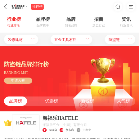
排行榜
行业榜
品牌榜
品牌
招商
资讯
行业排名
品牌榜单
知名品牌
加盟行业
行业资讯
装修建材
﹀
五金工具材料
﹀
防盗链
﹀
防盗链品牌排行榜
RANKING LIST
申请入驻
品牌榜
优选榜
新锐榜
人气榜
海福乐HAFELE
海福乐五金（中国）有限公司
天猫店
京东店
招商中