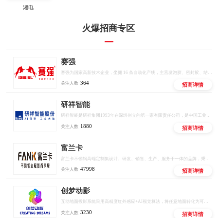
湘电
火爆招商专区
赛强
赛强为国家高新技术企业，坐拥 16 条自动化产线，主营发泡胶、密封胶、结构胶等全品类胶粘产品，推出十大联营扶持政策，厂家直供、区域保护、线上线下双向赋能，低门槛开启建材创业。
364
关注人数
招商详情
研祥智能
研祥智能是研祥集团1993年在深圳创立的第一家有限责任公司，是中国工业计算机和工业AI解决方案的头部供应商。
1880
关注人数
招商详情
富兰卡
富兰卡不锈钢高端定制集设计、研发、销售、生产、服务于一体的品牌，秉承“时尚、健康、环保”的品牌理念，致力于为消费者提供美观、实用、健康、环保的高品质定制，立志成为中国不锈钢全屋定制行业领军品牌。创立至今，富兰卡始终坚持以“创新的设计、环保的材料、严谨的工艺、6H如家服务”为宗旨，为消费者打造健康、无忧的定制生活。
47998
关注人数
招商详情
创梦动影
互动地面投影系统采用高精度红外感应+AI视觉算法，将任意地面转化为可触控、可交互的智能屏幕。支持多人同时参与，实现""等百种互动场景，广泛应用于商业综合体、文旅景区、儿童乐园、品牌快闪店等场景。
3230
关注人数
招商详情