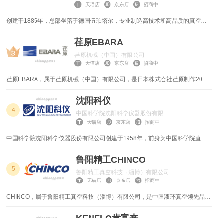
压缩机)，A系列(螺杆式空气压缩机)，真空泵产品，广泛运用于各行各业，是重
天猫店
京东店
招商中
要的机电通用设备之一。
离心泵
交流电焊机
创建于1885年，总部坐落于德国伍珀塔尔，专业制造高技术和高品质的真空泵
和压缩机，以其高端品质和先进的技术享誉全球，已成为全球真空和气动行业的
烫画机
螺杆空压机
专家。
荏原EBARA
荏原机械（中国）有限公司
电动缝纫机
工业除湿机
天猫店
京东店
招商中
蒸汽发生器
工业吸尘器
荏原EBARA，属于荏原机械（中国）有限公司，是日本株式会社荏原制作2006
年5月正式投资兴建的全资子公司。主要生产和销售日本荏原的通用泵、冷却塔
及其它通用机械产品。荏原机械（中国）不仅负责荏原产品在中国市场上的销售
沈阳科仪
油水分离器
超声波焊接机
和服务，而且还承担着向日本、东南亚市场产品的供给，成为荏原通用机械产品
4
中国科学院沈阳科学仪器股份有限公司
全球事业开展的重要组成部分
冷水机组
冷却塔
天猫店
京东店
招商中
中国科学院沈阳科学仪器股份有限公司创建于1958年，前身为中国科学院直属
热表
电动机
科研事业单位，于2001年4月整体转制为科技型的有限公司。公司坐落在沈阳市
国家高新技术开发区内，占地面积110亩、建筑面积3.5万平方米，总资产2亿元
鲁阳精工CHINCO
电缆桥架
压滤机
人民币
5
鲁阳精工真空科技（淄博）有限公司
天猫店
京东店
招商中
卡车
搅拌车
CHINCO，属于鲁阳精工真空科技（淄博）有限公司，是中国液环真空领先品
牌，依托阿特拉斯·科普柯集团百年工业传承，以欧洲标准及全球应用经验致力
自卸车
协作机器人
于开发、制造和销售真空泵/压缩机产品及真空解决方案。公司服务于通用工