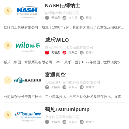
NASH佶缔纳士
阀门
风机
5
佶缔纳士机械有限公司
天猫店
京东店
招商中
压路机
压缩机
佶缔纳士机械有限公司，成立于1996年2月，其前身为西门子真空泵压缩机有限
切削液
印刷机械
公司，是德国西门子公司在国内投资1.27亿元人民币兴建的外商独资企业。
2002年3月，在母公司elmo真空技术有限公司（原西门子股份公司A&D/PU部）
威乐WILO
和美国...
注塑机
高空作业平台
6
威乐（中国）水泵系统有限公司
天猫店
京东店
招商中
锅炉
制冷设备
威乐（中国）水泵系统有限公司，WILO威乐，创于1872年德国，世界顶尖水泵
和水泵系统的制造商，世界上较大的暖通空调用泵的专业生产厂家，较早开始研
开槽机
电动葫芦
发和创新水泵系统的集团
富通真空
7
安徽富通环保节能科技股份有限公司
激光切割机
氢燃料电池
天猫店
京东店
招商中
补偿器
平衡机
公司特别专长于真空技术、工业流体技术、电气自动化技术及环保技术。在真空
泵、压缩机及其系统，真空应用技术如真空膜富氧技术，农村生活污水处理技
术、粮食低温真空干燥和真空储存技术，城市垃圾真空管道输送和分离处理技术
鹤见Tsurumipump
电气设备
木屑颗粒机
均处于领先地位。
8
上海鹤见泵业有限公司
天猫店
京东店
招商中
生物质颗粒机
建筑工程