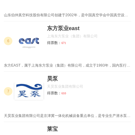
山东伯仲真空科技股份有限公司创建于2002年，是中国真空学会中国真空设备
行业协会会员单位，高新技术企业，淄博市“创新型高成长企业50强”企业，淄博
市“厚道鲁商”品牌企业，淄博市信用协会副会长单位。公司专业生产水环真空
东方泵业east
泵、罗茨真空泵、螺杆真空泵、MVR成套系统。公司坐落于历史悠久的齐鲁名
上海东方泵业（集团）有限公司
城--淄博，东临205国道，西临滨博高速公路，南临309国道，北临胶济铁路，
6
得票数：
671
交通便利、信息发达。
东方EAST，属于上海东方泵业（集团）有限公司，成立于1993年，国内泵行业
及相关配套产品、系统解决方案提供商，集科研、制造、营销、服务为一体的企
业集团。在泵、电机、阀门、铸造、无负压、成套设备、控制系统、环保节能等
昊泵
相关领域为20多个国家和地区的数十万各行业用户提供更优化的解决方案，更
天昊泵业集团有限公司
稳定可靠、有竞争力的产品和全生命周期服务。
7
得票数：
610
天昊泵业集团有限公司是京津冀一体化机械设备重点单位，是专业生产潜水泵、
轴流泵、混流泵、柴油机泵组、移动拖车、排污泵、消防泵、离心泵、电控柜和
环保设备等诸多系列产品的在津大型企业之一、也是水泵大型骨干企业之一。公
莱宝
司实力雄厚，注册资金11800万元，实收资本11800万元，固定资金4500万