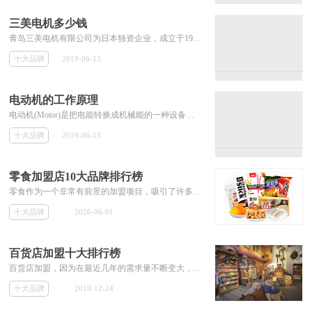
三美电机多少钱
青岛三美电机有限公司为日本独资企业，成立于1992年，公司原位于青岛经济技术开发区香江路，现搬往青岛市黄岛区红石崖，目前有员工6000余人，目前有AMM制造部，SCC制造部等生产部门。
十大品牌
2019-06-13
电动机的工作原理
电动机(Motor)是把电能转换成机械能的一种设备。它是利用通电线圈(也就是定子绕组)产生旋转磁场并作用于转子(如鼠笼式闭合铝框)形成磁电动力旋转扭矩。电动机按使用电源不同分为直流电动机和交流电动机，电力系统中的电动机大部分是交流电机，可以是同步电机或者是异步电机(电机定子磁场转速与转子旋转转速不保持同步速)。
十大品牌
2019-06-13
零食加盟店10大品牌排行榜
零食作为一个非常有前景的加盟项目，吸引了许多投资者的关注。许多投资者都想知道有哪些好的零食店品牌可以加盟。那么本专题就为大家推荐零食加盟店的10大品牌，并提供加盟费用等相关加盟信息，为投资者解答零食店的加盟问题。
十大品牌
2026-06-01
百货店加盟十大排行榜
百货店加盟，因为在最近几年的需求量不断变大，市场非常可观，在最近几年非常受加盟商的欢迎。而百货店品牌的增加也使得加盟商在选择品牌进行加盟的时候遇到诸如百货店加盟哪个好的问题。本专题筛选出一批知名的百货店加盟品牌，为投资者加盟百货店提供参考。
十大品牌
2019-12-24