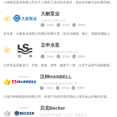
上海鹤见泵业有限公司位于上海市工业综合开发区，是由日本株式会社鹤见制作
真空泵
叉车属具
所于2002 年投资建设的第一个中国生产基地，主要生产各种类型的潜水泵和泵
电机。上海鹤见在2010 年取得了ISO9001 国际品质认证和ISO14001 国际环境
大耐泵业
工控机
高空作业车
管理体系认证，以日本品质基准为制造原则，在畅销国内的同时并出口至日本、
9
大耐泵业有限公司
亚洲及世界。
天猫店
京东店
招商中
压力泵
集装箱
近年来，大耐泵业有限公司通过招商引资，先后与德国、瑞士、美国等国际上生
产同类产品的优秀企业进行合资合作，吸引外资4000多万美金，先后成立了大
随车吊
陶瓷机械
连博格曼有限公司、大连里瓦泵业有限公司、大连莫依诺泵业有限公司多家合资
立申水泵
企业。
10
上海立申水泵制造有限公司
除尘风机
铣刨机
天猫店
京东店
招商中
压力罐
铝焊机
立申泵业是集设计、开发、制造、销售、服务于一体，主导产品有气动隔膜泵、
隔膜泵、磁力泵、离心泵、自吸泵、氟塑料泵、螺杆泵、管道离心泵、塑料泵、
环保耐腐蚀泵、油泵、齿轮油泵、排污泵、消防泵、旋涡泵、往复泵、液下泵、
汉钟HANBELL
逆变电焊机
逆变焊机
多级泵、化工泵、深井泵、屏蔽泵、管道泵、玻璃钢泵、卫生泵、浓浆泵、真空
上海汉钟精机股份有限公司
泵、油桶泵、计量泵等类别。产品广泛应用于：市政工程，食品制药，水利电
轻卡
输送带
天猫店
京东店
招商中
力，石油船舶，工业生产，建筑城镇供水，环保污水处理等多种领域。
上海汉钟精机股份有限公司，坐落于自然环境优美的上海市金山区枫泾古镇，地
工程机械充电桩
粉末喷涂设备
处沪杭高速公路，沪杭高铁与320国道交会处，位居长三角中心位置。厂区占地
面积4万余平方米。 汉钟精机专业从事螺杆式压缩机相应技术的研究开发，生产
贝克Becker
水泵导流过滤器
增压泵
销售及售后服务，主要产品包括R系列(螺杆式制冷压缩机)，L系列(螺杆式冷冻
贝克牌气泵设备（上海）有限公司