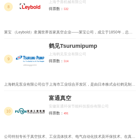
上海予善机械有限公司
元，公司现有人员600余人，多年操作的熟练技工180人，科研人员33人，售后
8
得票数：
532
服务人员46人，年销售额约1.6亿元,年销售水泵等成套设备1.2万台套。
莱宝 （Leybold）隶属世界首家真空企业——莱宝公司，成立于1850年，总部
设在德国科隆。
鹤见Tsurumipump
上海鹤见泵业有限公司
9
得票数：
514
上海鹤见泵业有限公司位于上海市工业综合开发区，是由日本株式会社鹤见制作
所于2002 年投资建设的第一个中国生产基地，主要生产各种类型的潜水泵和泵
电机。上海鹤见在2010 年取得了ISO9001 国际品质认证和ISO14001 国际环境
富通真空
管理体系认证，以日本品质基准为制造原则，在畅销国内的同时并出口至日本、
安徽富通环保节能科技股份有限公司
亚洲及世界。
10
得票数：
491
公司特别专长于真空技术、工业流体技术、电气自动化技术及环保技术。在真空