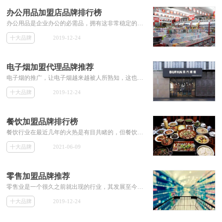
办公用品加盟店品牌排行榜
办公用品是企业办公的必需品，拥有这非常稳定的销量，而近年来万众创业，使得我国的企业数量越来越多，办公用品迎来了一个新的风口。办公用品的品牌对销量的影响非常的大，所以投资者在加盟办公用品品牌时，必须选择比较有名气的品牌。本本专题就为投资者推荐一些有名气的办公用品加盟品牌，解决加盟商不知道办公用品加盟哪家好的相关加盟问题。
十大品牌
2019-12-24
电子烟加盟代理品牌推荐
电子烟的推广，让电子烟越来越被人所熟知，这也为电子烟行业带来了非常大的商机。目前电子烟的发展行处于初步阶段，拥有着非常大的发展空间。此时加盟代理电子烟会是一个不错的选择。本专题为想加盟代理电子烟的投资者推荐电子烟的加盟代理品牌，包括其加盟费用等相关加盟信息。
十大品牌
2019-12-24
餐饮加盟品牌排行榜
餐饮行业在最近几年的火热是有目共睹的，但餐饮行业的激烈竞争也使得许多餐饮品牌不断倒下，由此可见加盟餐饮行业选对品牌非常关键。但餐饮行业品牌众多，使得许多初级投资者非常难分辨出哪个餐饮加盟品牌比较好。那么本专题就为那些对餐饮加盟品牌无从下手的投资者们，推荐餐饮行业不错的加盟品牌。
十大品牌
2021-06-09
零售加盟品牌推荐
零售业是一个很久之前就出现的行业，其发展至今，行业品牌众多，竞争可谓相当激烈， 这样使得小的零售品牌很难生存。那么选择一个好的零售品牌进行加盟也就变的非常重要。但许多投资者依然不知道零售店加盟哪个品牌好，那么本专题今天就为加盟商解决这些零售店加盟品牌，推荐一些大的零售加盟品牌，和其加盟费用等相关加盟信息。
十大品牌
2019-12-24