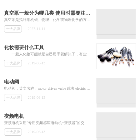
真空泵一般分为哪几类 使用时需要注意什么
真空泵是指利用机械、物理、化学或物理化学的方法对被抽容器进行抽气而获得真空的器件或设备。通俗来讲，真空泵是用各种方法在某一封闭空间中改善、产生和维持真空的装置。
十大品牌
2022-11-11
化妆需要什么工具
一般人化妆可能就是自己用手就解决了，有些稍微好点的还会用一些工具。但是这都是比较粗糙的妆容，那么，画一个好的妆需要多少工具?要...
十大品牌
2019-06-13
电动阀
电动阀，英文名称：motor-driven valve 或者 electric valve。电动阀简单地说就是用电动执行器控制阀门，从而实现阀门的开和关。其可分为上下两部分，上半部分为电动执行器，下半部分为阀门。也可叫空调阀。电动阀是自控阀门中的高端产品，它不仅可以实现开关作用，调节型电动阀还可以实现阀位调节功能。
十大品牌
2019-06-13
变频电机
变频电机采用“专用变频感应电动机+变频器”的交流调速方式，使机械自动化程度和生产效率大为提高设备小型化、增加舒适性，目前正取代传统的机械调速和直流调速方案。
十大品牌
2019-06-13