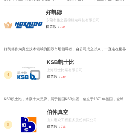
和水泵系统的制造商，世界上较大的暖通空调用泵的专业生产厂家，较早开始研
发和创新水泵系统的集团
好凯德
东莞市雅之雷德机电科技有限公司
得票数：
750
好凯德作为真空技术领域的国际市场领导者，自公司成立以来，一直走在世界真
空技术的发展前列，是世界上最早生产真空设备的厂家之一。其间，公司不断发
展壮大，并日趋国际化，在全球设有60多家高度现代化、设备技术一流的分
KSB凯士比
部。
上海凯士比泵有限公司
4
得票数：
739
KSB凯士比，水泵十大品牌，属于德国KSB集团，创立于1871年德国，全球离
心泵行业领先品牌，世界著名的现代化制造泵和阀门的国际性大型公司
伯仲真空
山东惠众工程服务股份有限公司
5
得票数：
715