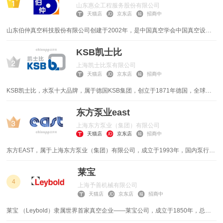
山东惠众工程服务股份有限公司
汽车用品
水泵
混凝土搅拌机
教育培训
天猫店
京东店
招商中
山东伯仲真空科技股份有限公司创建于2002年，是中国真空学会中国真空设备
金融信息
烫金机
工程机械
换热器
行业协会会员单位，高新技术企业，淄博市“创新型高成长企业50强”企业，淄博
市“厚道鲁商”品牌企业，淄博市信用协会副会长单位。公司专业生产水环真空
KSB凯士比
农业化工
挖掘机
休闲娱乐
叉车
泵、罗茨真空泵、螺杆真空泵、MVR成套系统。公司坐落于历史悠久的齐鲁名
上海凯士比泵有限公司
城--淄博，东临205国道，西临滨博高速公路，南临309国道，北临胶济铁路，
天猫店
京东店
招商中
医疗保健
发电机
成人保健
合金锯片
交通便利、信息发达。
KSB凯士比，水泵十大品牌，属于德国KSB集团，创立于1871年德国，全球离
吹瓶机
其他
套丝机
心泵行业领先品牌，世界著名的现代化制造泵和阀门的国际性大型公司
东方泵业east
工业机器人
工业烘干机
上海东方泵业（集团）有限公司
天猫店
京东店
招商中
工具
物流装备
东方EAST，属于上海东方泵业（集团）有限公司，成立于1993年，国内泵行业
及相关配套产品、系统解决方案提供商，集科研、制造、营销、服务为一体的企
电机
电焊机
业集团。在泵、电机、阀门、铸造、无负压、成套设备、控制系统、环保节能等
莱宝
相关领域为20多个国家和地区的数十万各行业用户提供更优化的解决方案，更
4
上海予善机械有限公司
空压机
装载机
稳定可靠、有竞争力的产品和全生命周期服务。
天猫店
京东店
招商中
莱宝 （Leybold）隶属世界首家真空企业——莱宝公司，成立于1850年，总部
起重机
重型卡车
设在德国科隆。