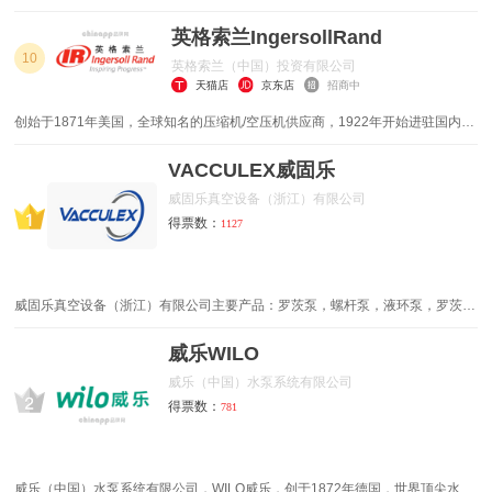
制造和销售，旗下淄博子公司承袭1929年博山水泵厂的技术积淀。现共有员工
橡胶机械设备
印花机
200余人，在烟台、淄博布局4个厂区，占地10.7万㎡²。获ISO三大体系、欧盟
英格索兰IngersollRand
CE、石油天然气行业HSE认证，是国家级石油化工专精特新中小企业、省级高
10
英格索兰（中国）投资有限公司
新技术企业和瞪羚企业。
反应釜
热风炉
天猫店
京东店
招商中
创始于1871年美国，全球知名的压缩机/空压机供应商，1922年开始进驻国内市
锚具
输送机
场，产品范围包括全套压缩空气系统、动力工具、泵及流体处理系统等等。
VACCULEX威固乐
全预混低氮冷凝锅炉
燃气蒸汽发生器
威固乐真空设备（浙江）有限公司
得票数：
1127
平地机
爬壁机器人
威固乐真空设备（浙江）有限公司主要产品：罗茨泵，螺杆泵，液环泵，罗茨风
机，旋片泵等。广泛应用于医药、石油化工、食品、半导体、电子、化工、公共
服务等多个领域，并携手东北大学、江苏大学、沈阳理工，国内多所大学深化战
威乐WILO
略合作，助推中国真空技术人才发展。威固乐人秉承诚信敬业，持续创新，团队
威乐（中国）水泵系统有限公司
协作，价值共赢，发展理念，致力为客服提供优质的真空解决方案。
得票数：
781
威乐（中国）水泵系统有限公司，WILO威乐，创于1872年德国，世界顶尖水泵