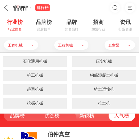
排行榜
行业榜
品牌榜
品牌
招商
资讯
行业排名
品牌榜单
知名品牌
加盟行业
行业资讯
工程机械
工程机械
真空泵
﹀
﹀
﹀
石化通用机械
装修建材
环保机械
餐饮行业
工程机械
压实机械
真空泵品牌排行榜
母婴用品
农业机械
桩工机械
钢筋混凝土机械
家居生活
机床
品牌榜
优选榜
新锐榜
人气榜
RANKING LIST
食品饮料
仪器仪表
起重机械
铲土运输机
服饰鞋帽
基础机械
申请入驻
品牌榜
优选榜
新锐榜
人气榜
家用电器
电工机械
挖掘机械
手机数码
包装机械
推土机
品牌榜
优选榜
新锐榜
人气榜
品牌榜
优选榜
新锐榜
人气榜
化妆美容
矿山机械
数控车床
电脑用品
玻璃机械
无人机
办公器材
机器视觉
柴油机
箱包首饰
模切机
伯仲真空