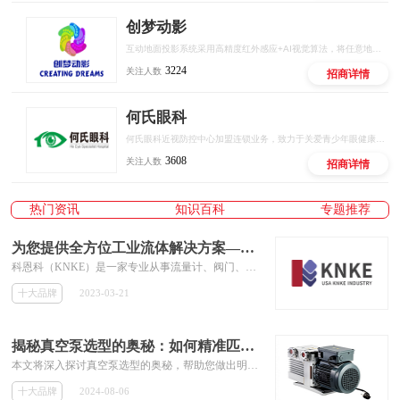
创梦动影
互动地面投影系统采用高精度红外感应+AI视觉算法，将任意地面转化为可触控、可交互的智能屏幕。支持多人同时参与，实现""等百种互动场景，广泛应用于商业综合体、文旅景区、儿童乐园、品牌快闪店等场景。
3224
关注人数
招商详情
何氏眼科
何氏眼科近视防控中心加盟连锁业务，致力于关爱青少年眼健康，以专业医疗机构和专家为背书，数智化产业研发平台为依托，专业眼健康人才培训为触点，门店全场景管理赋能为抓手，通过国际远程医疗中心全面覆盖，构建行业全新模式，为青少年提供专业，科学的近视、弱视等眼健康问题解决方案，用科技保护青少年视力。
3608
关注人数
招商详情
热门资讯
知识百科
专题推荐
为您提供全方位工业流体解决方案—美国KNKE科恩科工业
科恩科（KNKE）是一家专业从事流量计、阀门、泵、执行器等工业自动化产品的公司。该公司以其卓越的产品和服务而广受市场好评。
十大品牌
2023-03-21
揭秘真空泵选型的奥秘：如何精准匹配您的工业需求
本文将深入探讨真空泵选型的奥秘，帮助您做出明智的决策。每种类型的真空泵都有其独特的性能特点和适用范围。这些指标将直接影响真空泵的使用效果和经济效益。这包括对比不同型号真空泵的性能指标、价格、售后服务以及供应商的实力和信誉等因素。通过全面权衡各方面因素，选择最适合自身工业需求的真空泵。真空泵选型是一项复杂而细致的工作，需要综合考虑多方面因素。
十大品牌
2024-08-06