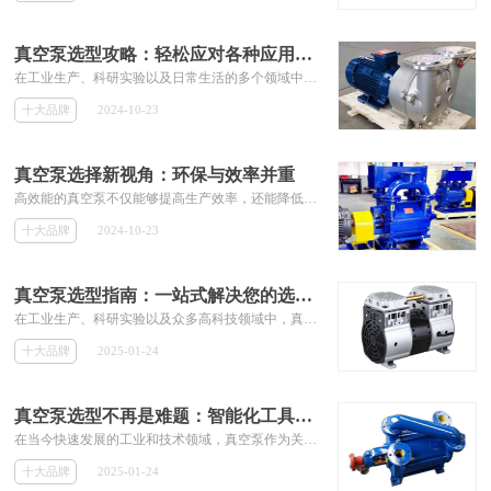
真空泵选型攻略：轻松应对各种应用场景
在工业生产、科研实验以及日常生活的多个领域中，真空泵都扮演着至关重要的角色。不同类型的真空泵在性能特点、适用范围及价格上均有显著差异。在选型时，需综合考虑真空泵的性能指标与成本效益。高性能的真空泵往往意味着更高的价格和维护成本，但也可能带来更高的生产效率和产品质量。优质的售后服务和技术支持是确保真空泵长期稳定运行的关键。未来，智能化、高效化、环保化将成为真空泵选型的重要趋势。
十大品牌
2024-10-23
真空泵选择新视角：环保与效率并重
高效能的真空泵不仅能够提高生产效率，还能降低能耗，减少碳排放。为了满足市场对环保真空泵的需求，国内外企业纷纷加大研发投入，推出了一系列创新产品。政府层面的政策引导和标准制定对于推动真空泵行业的环保发展具有重要作用。在实际应用中，一些企业已经成功地将环保真空泵应用于生产过程中，并取得了显著成效。同时，政府和社会各界也将继续加大对环保真空泵的支持力度，共同推动行业的绿色发展。
十大品牌
2024-10-23
真空泵选型指南：一站式解决您的选择难题
在工业生产、科研实验以及众多高科技领域中，真空泵作为关键设备，其性能与选型直接关系到系统的效率、稳定性和运行成本。面对市场上琳琅满目的真空泵产品，如何精准选型，成为许多工程师和技术人员面临的难题。例如，半导体制造行业对真空度要求极高，可能需要选择超高真空泵;而食品包装行业则更关注泵的耐腐蚀性和清洁度。真空泵的维护和运行成本也是选型时不可忽视的因素。
十大品牌
2025-01-24
真空泵选型不再是难题：智能化工具助您一臂之力
在当今快速发展的工业和技术领域，真空泵作为关键设备，其正确选型对于确保系统性能、提高生产效率至关重要。然而，面对市场上众多品牌和型号的真空泵，如何快速准确地找到最适合您应用需求的泵，成为了许多工程师和技术人员面临的挑战。总之，智能化选型工具的出现，让真空泵选型变得更加简单、高效和精准。
十大品牌
2025-01-24