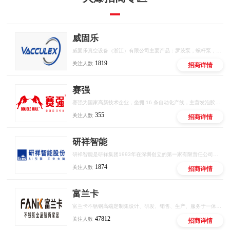
威固乐
威固乐真空设备（浙江）有限公司主要产品：罗茨泵，螺杆泵，液环泵，罗茨风机，旋片泵等。广泛应用于医药、石油化工、食品、半导体、电子、化工、公共服务等多个领域，并携手东北大学、江苏大学、沈阳理工，国内多所大学深化战略合作，助推中国真空技术人才发展。威固乐人秉承诚信敬业，持续创新，团队协作，价值共赢，发展理念，致力为客服提供优质的真空解决方案。
1819
关注人数
招商详情
赛强
赛强为国家高新技术企业，坐拥 16 条自动化产线，主营发泡胶、密封胶、结构胶等全品类胶粘产品，推出十大联营扶持政策，厂家直供、区域保护、线上线下双向赋能，低门槛开启建材创业。
355
关注人数
招商详情
研祥智能
研祥智能是研祥集团1993年在深圳创立的第一家有限责任公司，是中国工业计算机和工业AI解决方案的头部供应商。
1874
关注人数
招商详情
富兰卡
富兰卡不锈钢高端定制集设计、研发、销售、生产、服务于一体的品牌，秉承“时尚、健康、环保”的品牌理念，致力于为消费者提供美观、实用、健康、环保的高品质定制，立志成为中国不锈钢全屋定制行业领军品牌。创立至今，富兰卡始终坚持以“创新的设计、环保的材料、严谨的工艺、6H如家服务”为宗旨，为消费者打造健康、无忧的定制生活。
47812
关注人数
招商详情