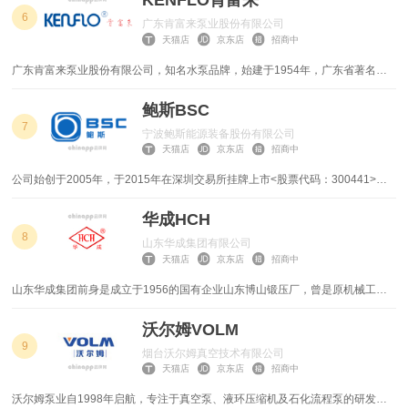
KENFLO肯富来
业、化工、矿业、钢铁、造纸、电力、环保等多个行业领域。
6
广东肯富来泵业股份有限公司
工业喷嘴
工业喷雾
天猫店
京东店
招商中
焊接机器人
槽式电缆桥架
广东肯富来泵业股份有限公司，知名水泵品牌，始建于1954年，广东省著名商
标，广东名牌，集研发、生产、销售于一体的专业制泵高新技术企业。
导热油锅炉
退火炉
鲍斯BSC
7
宁波鲍斯能源装备股份有限公司
冷库压缩机
工业磨粉机
天猫店
京东店
招商中
公司始创于2005年，于2015年在深圳交易所挂牌上市<股票代码：300441>。
立式磨
雷蒙磨
公司总部位于蒋氏故里弥勒圣地一一奉化，目前公司主要生产压缩机、真空泵、
液压泵及成套设备。公司以至真、至善、至美为企业文化的核心思想，倡导弥勒
华成HCH
水冷螺杆式冷水机组
滤油机
文化中的开明开拓、和谐和乐精神，锐意进取，致力把公司建设成一家拥有核心
8
山东华成集团有限公司
竞争力能和谐发展的国际型公司。
天猫店
京东店
招商中
自动化焊接机
激光雕刻机
山东华成集团前身是成立于1956的国有企业山东博山锻压厂，曾是原机械工业
部定点生产单位，2004年完成改制，现发展成为集水环真空泵、精密减速机、
减速器
研磨机
渣浆泵、脱硫泵、发动机连杆等装备产品研发、生产、销售于一体的企业集团。
沃尔姆VOLM
公司生产的水环真空泵产销量已连续十一年位居国内同行业前列，主持起草五项
9
高温风机
计量泵
烟台沃尔姆真空技术有限公司
国家行业标准，通过科技创新，自主研制了八种规格的特大型水环真空泵，填补
天猫店
京东店
招商中
国际空白，技术指标处于国际水平。产品已成功应用于四川绵阳军事基地飞机风
振动筛
排烟风机
洞试验、西南交通大学高速列车综合性能模拟试验等科技前沿领域。
沃尔姆泵业自1998年启航，专注于真空泵、液环压缩机及石化流程泵的研发、