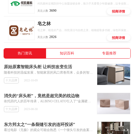
何氏眼科近视防控中心加盟连锁业务，致力于关爱青少年眼健康，以专业医疗机构和专家为背书，数智化产业研发平台为依托，专业眼健康人才培训为触点，门店全场景管理赋能为抓手，通过国际远程医疗中心全面覆盖，构建行业全新模式，为青少年提供专业，科学的近视、弱视等眼健康问题解决方案，用科技保护青少年视力。
3690
关注人数
招商详情
皂之林
皂之林，植造好产品，传统清洁与自然之美，植物提取多功能，绿色环保效果好，有效有量有利润，好用好卖好赚钱。
2826
关注人数
招商详情
热门资讯
知识百科
专题推荐
原始原素智能床头柜 让科技改变生活
​随着科技的迅猛发展，智能家居的风口席卷而来，众多的智能家居产品让人们感受到科技发展带来的便捷，也让人们更好的体验品质生活的真正含义。譬如原始原素上个月联合天猫精灵智控发布的智能床头柜，就让人们享受到便捷、智能、舒适的居家体验。
十大品牌
2022-10-09
消失的“床头柜”，竟然是超完美的枕边物
依托四代人的百年传承，ALBINO CELATO引入了“金属硬时装”概念，为金属家具注入新的活力。2003年，DE CASTELLI正式诞生，通过艺术灵感、现代生产和手工艺的融合，打造出颠覆性的原创设计品。
十大品牌
2023-08-30
东方邦太之“一条裂缝引发的连环投诉”
看过电影《无极》的观众可能会熟悉《一个馒头引发的血案》这部恶搞短剧。胡戈在短剧中给大家展示的那个由小小馒头引发的一幕幕人与事让人久久回味。 现实生活中，一条裂缝也可能会像那个小小的馒头一样，引发出一幕幕“闹剧”。