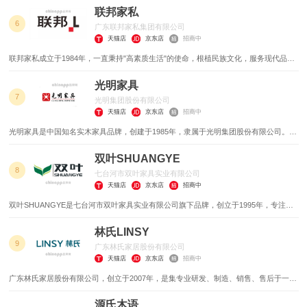
一，在全国民用家具市场的占有率及品牌知名度均名列前茅。
联邦家私
6
广东联邦家私集团有限公司
天猫店
京东店
招商中
联邦家私成立于1984年，一直秉持"高素质生活"的使命，根植民族文化，服务现代品位
家居。以诚信、匠心、绿色、担当为用户幸福之家，提供美好生活。聚焦中高精英阶层
对美好生活的人性化需求，与用户共同创造生活美学家居空间。
光明家具
7
光明集团股份有限公司
天猫店
京东店
招商中
光明家具是中国知名实木家具品牌，创建于1985年，隶属于光明集团股份有限公司。官
网提供全系列实木家具产品展示，包括实木床、衣柜、沙发等，并支持全屋定制服务。
双叶SHUANGYE
8
七台河市双叶家具实业有限公司
天猫店
京东店
招商中
‌双叶SHUANGYE‌是七台河市双叶家具实业有限公司旗下品牌，创立于1995年，专注于
实木家具的设计、生产与销售，产品涵盖九大系列300余种，市场覆盖国内外，是中国
实木家具行业的领先企业之一。
林氏LINSY
9
广东林氏家居股份有限公司
天猫店
京东店
招商中
广东林氏家居股份有限公司，创立于2007年，是集专业研发、制造、销售、售后于一体
的全国知名家具零售企业。秉持着“让生活过得更好”的企业愿景和使命，以及“坚持永远
比别人先走一步”的发展观引导下，创新新零售商业模式，成为家居行业发展的风向标。
源氏木语