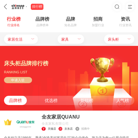
排行榜
行业榜
品牌榜
品牌
招商
资讯
行业排名
品牌榜单
知名品牌
加盟行业
行业资讯
家居生活
﹀
家具
﹀
床头柜
﹀
床头柜品牌排行榜
RANKING LIST
申请入驻
品牌榜
优选榜
新锐榜
人气榜
全友家居QUANU
全友家私有限公司
天猫店
京东店
招商中
全友创立于1986年，秉承“创造美好家居生活”的企业使命，致力于为每一位用户提供一