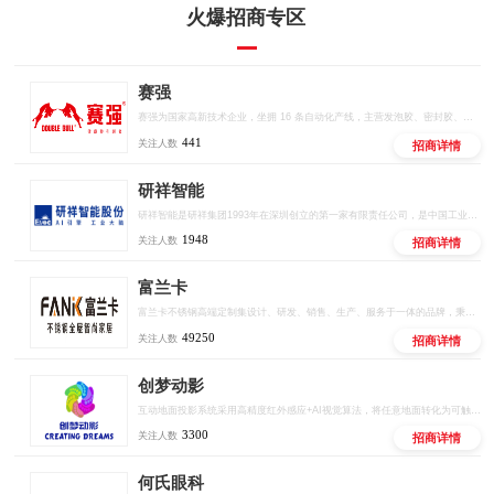
火爆招商专区
赛强
赛强为国家高新技术企业，坐拥 16 条自动化产线，主营发泡胶、密封胶、结构胶等全品类胶粘产品，推出十大联营扶持政策，厂家直供、区域保护、线上线下双向赋能，低门槛开启建材创业。
441
关注人数
招商详情
研祥智能
研祥智能是研祥集团1993年在深圳创立的第一家有限责任公司，是中国工业计算机和工业AI解决方案的头部供应商。
1948
关注人数
招商详情
富兰卡
富兰卡不锈钢高端定制集设计、研发、销售、生产、服务于一体的品牌，秉承“时尚、健康、环保”的品牌理念，致力于为消费者提供美观、实用、健康、环保的高品质定制，立志成为中国不锈钢全屋定制行业领军品牌。创立至今，富兰卡始终坚持以“创新的设计、环保的材料、严谨的工艺、6H如家服务”为宗旨，为消费者打造健康、无忧的定制生活。
49250
关注人数
招商详情
创梦动影
互动地面投影系统采用高精度红外感应+AI视觉算法，将任意地面转化为可触控、可交互的智能屏幕。支持多人同时参与，实现""等百种互动场景，广泛应用于商业综合体、文旅景区、儿童乐园、品牌快闪店等场景。
3300
关注人数
招商详情
何氏眼科