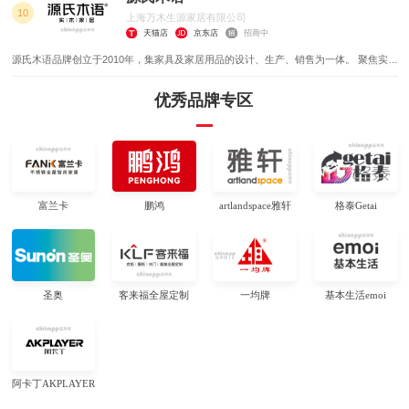
10
上海万木生源家居有限公司
天猫店
京东店
招商中
源氏木语品牌创立于2010年，集家具及家居用品的设计、生产、销售为一体。 聚焦实木
家具赛道，以提供高品质的实木产品和服务，让人人都能创造出自己触手可及的美好生
活。
优秀品牌专区
富兰卡
鹏鸿
artlandspace雅轩
格泰Getai
圣奥
客来福全屋定制
一均牌
基本生活emoi
阿卡丁AKPLAYER