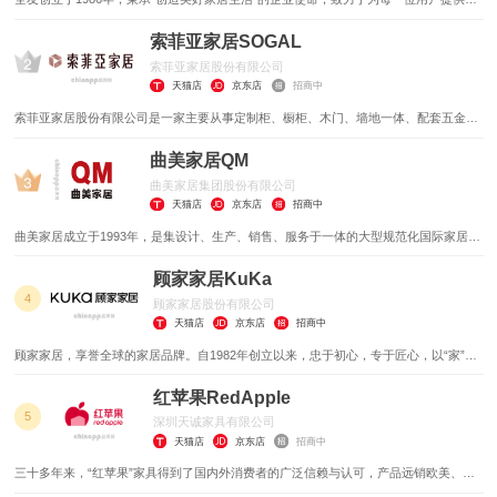
站式绿色、健康和个性化的家居生活解决方案，现已成为集研、产、销一体的大型现代
化家居企业。
索菲亚家居SOGAL
索菲亚家居股份有限公司
天猫店
京东店
招商中
索菲亚家居股份有限公司是一家主要从事定制柜、橱柜、木门、墙地一体、配套五金、
家具家品、定制大宗业务的研发、生产和销售的公司。
曲美家居QM
曲美家居集团股份有限公司
天猫店
京东店
招商中
曲美家居成立于1993年，是集设计、生产、销售、服务于一体的大型规范化国际家居集
团。成立三十年来，始终深刻理解消费市场的共性需求和差异化需求，用“原创设计”将
全球最新锐的潮流趋势与中国本土文化、家居风尚巧妙融合，逐渐形成品牌独属的个性
顾家家居KuKa
化风格。
4
顾家家居股份有限公司
天猫店
京东店
招商中
顾家家居，享誉全球的家居品牌。自1982年创立以来，忠于初心，专于匠心，以“家”为
原点，致力于客厅、餐厅、卧室、整家定制等全场景家居产品的研究、设计、开发、生
产、销售与服务。
红苹果RedApple
5
深圳天诚家具有限公司
天猫店
京东店
招商中
三十多年来，“红苹果”家具得到了国内外消费者的广泛信赖与认可，产品远销欧美、东
南亚和南非等多个国家和地区。公司也已成为中国家具行业极具规模与影响力企业之