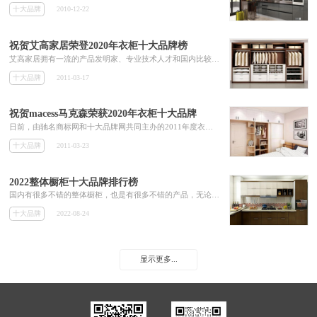
十大品牌
2010-12-22
祝贺艾高家居荣登2020年衣柜十大品牌榜
艾高家居拥有一流的产品发明家、专业技术人才和国内比较先进的机械设备，引进美国通用生产理念，充分利用房屋空间，让居室张弛有度，舒适、协...
十大品牌
2011-03-17
祝贺macess马克森荣获2020年衣柜十大品牌
日前，由驰名商标网和十大品牌网共同主办的2011年度衣柜十大品牌榜，其评审结果近日隆重揭晓，著名品牌macess马克森衣柜榜...
十大品牌
2011-03-23
2022整体橱柜十大品牌排行榜
国内有很多不错的整体橱柜，也是有很多不错的产品，无论走在哪里，都能看的各种各样不同的整体橱柜、这样对于需要的人有了选择的余地，不至于只有一两个品牌来选择，种类多对比之下才能选到合适自己产品，既然有那么多的整体橱柜，，这里为大家介绍几款不错的整体橱柜：欧派、海尔Haier、金牌、百V、科宝·博洛尼、方太等。
十大品牌
2022-08-24
显示更多...