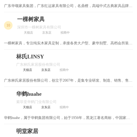
广东华颂家具集团，广东红运家具有限公司，名鼎檀，高端中式古典家具品牌，
坐便椅
墙柜
专注于红木家具的研发、设计、制造和销售于一体的现代化大型企业。
一棵树家具
壁橱
多功能餐桌
10
深圳市一棵树家具有限公司
天猫店
京东店
招商中
大理石餐桌
定制家具
一棵树家具，专注纯实木家具定制，承接各类大户型、豪华别墅、高档会所装修
家具定制，1V1设计服务，终身保修！
实木橱柜
实木茶几
林氏LINSY
定制推拉门衣柜
定制转角衣帽间
广东林氏家居股份有限公司
天猫店
京东店
招商中
定制柜类
定制平开门衣柜
广东林氏家居股份有限公司，创立于2007年，是集专业研发、制造、销售、售后
于一体的全国知名家具零售企业。秉持着“让生活过得更好”的企业愿景和使命，
定制整体衣帽间
不锈钢橱柜
以及“坚持永远比别人先走一步”的发展观引导下，创新新零售商业模式，成为家
华鹤huahe
居行业发展的风向标。
索菲亚华鹤门业有限公司
定制拎包入住
西厨岛台
天猫店
京东店
招商中
华鹤huahe，属于华鹤集团有限公司，始于1956年，黑龙江著名商标，中国家具
电磁炉餐桌
岩板餐桌
协会副理事长单位，是一家以家具、木门、衣柜生产和销售为主业的大型现代化
家居产业集团，在中国家居行业中处于领先水平，是中国最具规模的家具、木门
明堂家居
布艺衣柜
无床头床架
生产和出口基地之一，是中国家居行业的著名品牌。