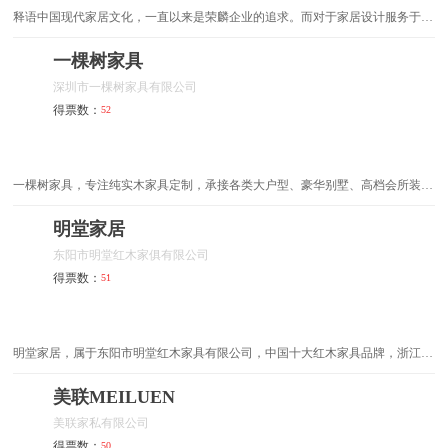
释语中国现代家居文化，一直以来是荣麟企业的追求。而对于家居设计服务于生
写字台
家用实木餐桌
活而言，早已经历了漫长的人文主义探索，理性的现代主义、感性的后现代主义
以及精致的后工艺都曾经为人们的家居带来风格各异的享受。后人文时代的到
一棵树家具
来，家居文化当然建构在人文设计追...
多功能沙发床
书橱
深圳市一棵树家具有限公司
得票数：
52
户外桌椅
庭院家具
美式家具
藤艺家具
一棵树家具，专注纯实木家具定制，承接各类大户型、豪华别墅、高档会所装修
家具定制，1V1设计服务，终身保修！
家用餐桌
不锈钢整体橱柜
明堂家居
东阳市明堂红木家俱有限公司
台式电脑桌
游戏椅
得票数：
51
简易布衣柜
新中式红木家具
松木床
花园家具
明堂家居，属于东阳市明堂红木家具有限公司，中国十大红木家具品牌，浙江省
名牌产品，金华市著名商标，中国红木古典家具理事会常务理事单位，东阳红木
家具龙头企业，行业国家标准起草单位。
美联MEILUEN
书柜电脑桌
扶手椅
美联家私有限公司
不锈钢床
软体家具
得票数：
50