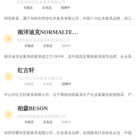
东阳市明堂红木家俱有限公司
天猫店
京东店
招商中
沙发椅
摇椅
明堂家居，属于东阳市明堂红木家具有限公司，中国十大红木家具品牌，浙江省
阳台桌
阳台椅
名牌产品，金华市著名商标，中国红木古典家具理事会常务理事单位，东阳红木
家具龙头企业，行业国家标准起草单位。
南洋迪克NORMALTECK
儿童凳
儿童桌
4
陕西南洋迪克家具制造有限公司
天猫店
京东店
招商中
床头柜
适老电动床
南洋迪克全案系统家居成立于2001年，是中国高定整装家居领导品牌。企业系中
国家具协会副理事长单位、中国建筑材料流通协会副会长单位、并作为中国房地
适老床头柜
适老换鞋凳
产产业协会标准《装配式内装修技术标准》参编单位、中国建筑学会室内设计分
红古轩
会支持机构以及中国驰名商标。
5
中山市红古轩家具有限公司
淋浴椅
整体浴室柜
天猫店
京东店
招商中
柚木家具
桌子
中山市红古轩家具有限公司，位于我国传统家具生产企业集聚化程度较高、产业
规模较大的中国红木家具生产专业镇——大涌镇。1997年源于对于红木家具的热
爱，一群年轻的工匠创立了红古轩，凭借精湛的工艺和不凡的审美品位，迅速发
柏森BESON
铁艺沙发
铁艺家具
展壮大。目前，红古轩产品畅销全国各地中国，在全国有100多个专卖店和经销
6
深圳市柏森家居用品有限公司
店。
钢木家具
钢化玻璃餐台
天猫店
京东店
招商中
深圳市耀华宜家家具有限公司，行业著名品牌，全国家具行业知名企业，中国消
法式家具
酒架
费者满意企业，中国优秀绿色环保产品，“环保”家具知名品牌，绿色环保品牌，