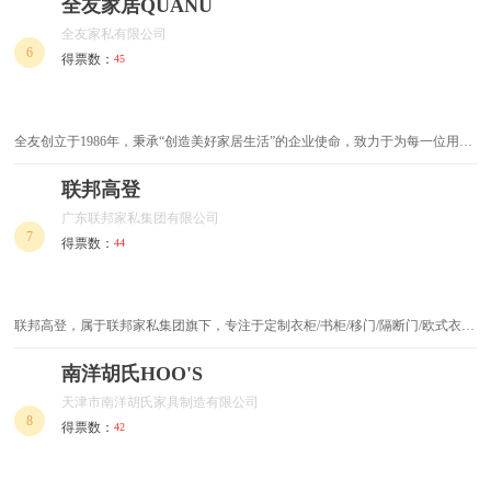
发展成设计，生产，销售，服务，咨询为一体的中型家具企业，公司现有员工60
全友家居QUANU
余人，其中专业技术研发...
全友家私有限公司
6
得票数：
45
全友创立于1986年，秉承“创造美好家居生活”的企业使命，致力于为每一位用户
提供一站式绿色、健康和个性化的家居生活解决方案，现已成为集研、产、销一
体的大型现代化家居企业。
联邦高登
广东联邦家私集团有限公司
7
得票数：
44
联邦高登，属于联邦家私集团旗下，专注于定制衣柜/书柜/移门/隔断门/欧式衣帽
间等产品的研发、生产和销售的企业。
南洋胡氏HOO'S
天津市南洋胡氏家具制造有限公司
8
得票数：
42