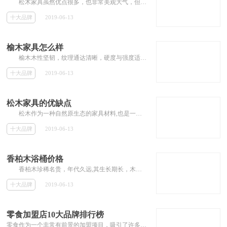
松木家具虽然优点很多，也非常美观大气，但是松木家具也是优缺点的，想知道松木家具有哪些缺点么?下面，小编就为大家详细介绍松木家具...
十大品牌
2019-06-13
榆木家具怎么样
榆木木性坚韧，纹理通达清晰，硬度与强度适中，一般透雕浮雕均能适应，刨面光滑，弦面花纹美丽，有鸡翅木的花纹，是主要家具用材之一，...
十大品牌
2019-06-13
松木家具的优缺点
松木作为一种自然原生态的家具材料,也是一种零污染的家具材料,而且市面上价格比较低,所以备受家具行业的商人所看中,在现代城市中备受消...
十大品牌
2019-06-13
香柏木浴桶价格
香柏木珍稀名贵，年代久远,其生长期长，木纹清晰细腻，使用香柏木桶沐浴能使人身心愉悦。那么，香柏木浴桶价格是多少?今天，小编就来为...
十大品牌
2019-06-13
零食加盟店10大品牌排行榜
零食作为一个非常有前景的加盟项目，吸引了许多投资者的关注。许多投资者都想知道有哪些好的零食店品牌可以加盟。那么本专题就为大家推荐零食加盟店的10大品牌，并提供加盟费用等相关加盟信息，为投资者解答零食店的加盟问题。