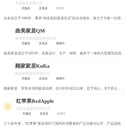
全友家私有限公司
汽车用品
全屋智能
全屋定制
教育培训
红木家具
天猫店
京东店
招商中
全友创立于1986年，秉承“创造美好家居生活”的企业使命，致力于为每一位用户
金融信息
竹家具
工程机械
儿童家具
提供一站式绿色、健康和个性化的家居生活解决方案，现已成为集研、产、销一
体的大型现代化家居企业。
曲美家居QM
农业化工
办公家具
休闲娱乐
古典家具
曲美家居集团股份有限公司
天猫店
京东店
招商中
医疗保健
实木家具
成人保健
实木床
曲美家居成立于1993年，是集设计、生产、销售、服务于一体的大型规范化国际
板式家具
其他
榆木家具
家居集团。成立三十年来，始终深刻理解消费市场的共性需求和差异化需求，
用“原创设计”将全球最新锐的潮流趋势与中国本土文化、家居风尚巧妙融合，逐
顾家家居KuKa
榻榻米
欧式家具
渐形成品牌独属的个性化风格。
顾家家居股份有限公司
天猫店
京东店
招商中
沐浴桶
沙发床
顾家家居，享誉全球的家居品牌。自1982年创立以来，忠于初心，专于匠心，
以“家”为原点，致力于客厅、餐厅、卧室、整家定制等全场景家居产品的研究、
生活家具
皮床
设计、开发、生产、销售与服务。
红苹果RedApple
4
深圳天诚家具有限公司
松木家具
布艺床
天猫店
京东店
招商中
床具
折叠床
三十多年来，“红苹果”家具得到了国内外消费者的广泛信赖与认可，产品远销欧