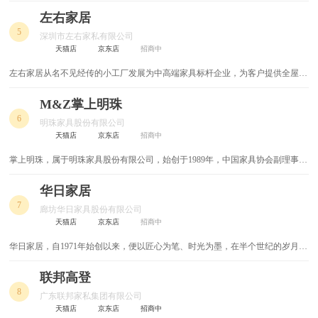
美、东南亚和南非等多个国家和地区。公司也已成为中国家具行业极具规模与影
响力企业之一，在全国民用家具市场的占有率及品牌知名度均名列前茅。
整体衣柜
整木家装
左右家居
5
深圳市左右家私有限公司
斗柜
茶几
天猫店
京东店
招商中
左右家居从名不见经传的小工厂发展为中高端家具标杆企业，为客户提供全屋家
鞋柜
定制衣柜
具的解决方案，致力于推广“幸福家居文化”的理念。左右家居以“做百年企业，
树百年品牌”为愿景，打造幸福企业，成就幸福员工，让更多人过上更加幸福的
M&Z掌上明珠
书架
衣柜
生活。
6
明珠家具股份有限公司
天猫店
京东店
招商中
布衣柜
衣帽间
掌上明珠，属于明珠家具股份有限公司，始创于1989年，中国家具协会副理事长
单位，主要生产板式套房家具/沙发/餐桌椅/床垫/软床等的大型现代家具企业集
电视柜
家居生活馆
团。
华日家居
7
整木定制
餐桌
廊坊华日家具股份有限公司
天猫店
京东店
招商中
椅子
壁柜
华日家居，自1971年始创以来，便以匠心为笔、时光为墨，在半个世纪的岁月长
河中勾勒出一幅集生产、销售、研发于一体的大型现代化企业集团画卷。半个世
双人床
罗汉床
纪的深厚积淀，让华日家居稳稳占据国内实木家具领域的龙头地位。依托实木生
联邦高登
产的精湛工艺与深入人心的高品质服务，品牌早已突破单一家具品类的边界，向
8
广东联邦家私集团有限公司
玄关鞋柜
柜子
整装多品类全面拓展。
天猫店
京东店
招商中