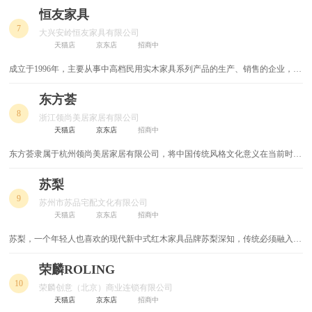
消费者信得过品牌，广东家具重点品牌
恒友家具
皮艺沙发床
转角书桌
7
大兴安岭恒友家具有限公司
天猫店
京东店
招商中
转椅
躺椅
成立于1996年，主要从事中高档民用实木家具系列产品的生产、销售的企业，在
家具行业中逐渐崭露头角恒友家具品牌目前在线生产、销售的有四个子系列产
简易橱柜
卧室衣柜
品，分别是实木家具的“金榆盛典系列”、现代实木家具的“爱福系列”、现代北欧
东方荟
实木家具的“核桃物语系列...
8
简易实木床
简易餐桌
浙江领尚美居家居有限公司
天猫店
京东店
招商中
简欧家具
简欧浴室柜
东方荟隶属于杭州领尚美居家居有限公司，将中国传统风格文化意义在当前时代
背景下的演绎；是对中国当代文化充分理解基础上的当代设计。它不是纯粹的元
床边柜
实木书桌
素堆砌，而是通过对传统文化的认识，将现代元素和传统元素结合在一起，以现
苏梨
代人的审美需求来打造富有传统韵味的事物，让传统艺术在当今社会的到合适体
9
苏州市苏品宅配文化有限公司
现
电动床
电动床垫
天猫店
京东店
招商中
苏梨，一个年轻人也喜欢的现代新中式红木家具品牌苏梨深知，传统必须融入到
全屋快装
学生桌椅
人们的居家生活里才能活下来，也只有被当下的年轻人接纳和喜爱才能够焕发新
生。所以，苏梨自品牌创立伊始，便以为年轻人打造红木家具为使命。在深度继
荣麟ROLING
床头桌
家用电脑椅
承传统家具经典和苏作工艺精髓的...
10
荣麟创意（北京）商业连锁有限公司
天猫店
京东店
招商中
儿童学习椅
铝合金家具