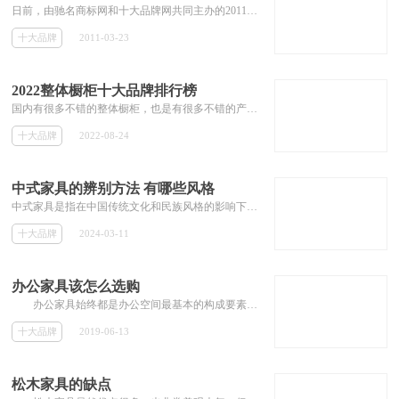
日前，由驰名商标网和十大品牌网共同主办的2011年度衣柜十大品牌榜，其评审结果近日隆重揭晓，著名品牌macess马克森衣柜榜...
十大品牌
2011-03-23
2022整体橱柜十大品牌排行榜
国内有很多不错的整体橱柜，也是有很多不错的产品，无论走在哪里，都能看的各种各样不同的整体橱柜、这样对于需要的人有了选择的余地，不至于只有一两个品牌来选择，种类多对比之下才能选到合适自己产品，既然有那么多的整体橱柜，，这里为大家介绍几款不错的整体橱柜：欧派、海尔Haier、金牌、百V、科宝·博洛尼、方太等。
十大品牌
2022-08-24
中式家具的辨别方法 有哪些风格
中式家具是指在中国传统文化和民族风格的影响下设计和制造的家具。这种家具通常体现出中国传统的审美观念、工艺技术和文化内涵，具有深厚的历史和文化底蕴。中式家具的设计特点包括简约、大方、稳重，注重线条的流畅和比例的协调，以及对材质的精选和雕刻工艺的讲究。常见的中式家具包括床、桌、椅、柜等，常用的材料有红木、黄花梨、紫檀等，这些材料不仅具有优良的质地和纹理，而且在中国传统文化中有着重要的象征意义。中式家具在现代家居装饰中仍然具有一定的市场和影响力，受到一部分消费者的青睐。
十大品牌
2024-03-11
办公家具该怎么选购
办公家具始终都是办公空间最基本的构成要素，也是我们日常工作时接触的最多的地方。所以如果办公家具没选好，很有可能对身体造成非常大...
十大品牌
2019-06-13
松木家具的缺点