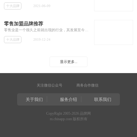
十大品牌
2021-06-09
零售加盟品牌推荐
零售业是一个很久之前就出现的行业，其发展至今，行业品牌众多，竞争可谓相当激烈， 这样使得小的零售品牌很难生存。那么选择一个好的零售品牌进行加盟也就变的非常重要。但许多投资者依然不知道零售店加盟哪个品牌好，那么本专题今天就为加盟商解决这些零售店加盟品牌，推荐一些大的零售加盟品牌，和其加盟费用等相关加盟信息。
十大品牌
2019-12-24
显示更多...
关注微信公众号
商务合作微信
关于我们
服务介绍
联系我们
CopyRight 2005-2026 品牌网
m.chinapp.com 版权所有