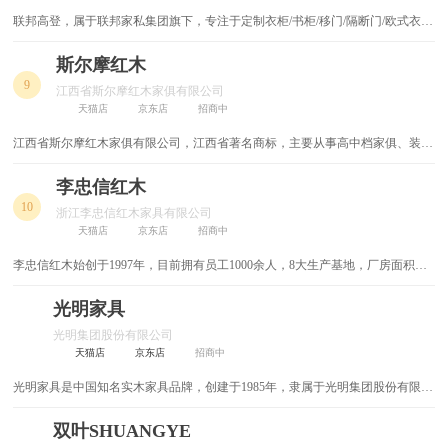
联邦高登，属于联邦家私集团旗下，专注于定制衣柜/书柜/移门/隔断门/欧式衣帽
玄关柜
储物柜
间等产品的研发、生产和销售的企业。
斯尔摩红木
整体橱柜
梳妆台
9
江西省斯尔摩红木家俱有限公司
天猫店
京东店
招商中
鞋架
单人床
江西省斯尔摩红木家俱有限公司，江西省著名商标，主要从事高中档家俱、装
餐边柜
隔断柜
璜、木制品等的生产、加工、销售的现代化综合性企业
李忠信红木
穿衣镜
休闲椅
10
浙江李忠信红木家具有限公司
天猫店
京东店
招商中
隔断屏风
双层床
李忠信红木始创于1997年，目前拥有员工1000余人，8大生产基地，厂房面积达
21万余平方米。是国内规模最大、生产管理体系建立最完善的家居企业之一。
上下床
高低床
光明家具
光明集团股份有限公司
实木衣柜
靠垫
天猫店
京东店
招商中
沙发垫
展示柜
光明家具是中国知名实木家具品牌，创建于1985年，隶属于光明集团股份有限公
司。官网提供全系列实木家具产品展示，包括实木床、衣柜、沙发等，并支持全
屋定制服务。
双叶SHUANGYE
吊椅
功夫茶桌