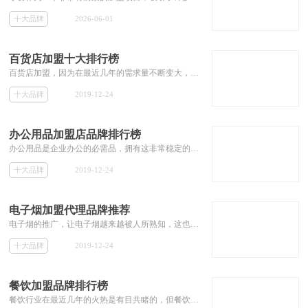
十大品牌
2026-06-01
百货店加盟十大排行榜
百货店加盟，因为在最近几年的需求量不断变大，市场非常可观，在最近几年非常受加盟商的欢迎。而百货店品牌的增加也使得加盟商在选择品牌进行加盟的时候遇到诸如百货店加盟哪个好的问题。本专题筛选出一批知名的百货店加盟品牌，为投资者加盟百货店提供参考。
十大品牌
2019-12-24
办公用品加盟店品牌排行榜
办公用品是企业办公的必需品，拥有这非常稳定的销量，而近年来万众创业，使得我国的企业数量越来越多，办公用品迎来了一个新的风口。办公用品的品牌对销量的影响非常的大，所以投资者在加盟办公用品品牌时，必须选择比较有名气的品牌。本本专题就为投资者推荐一些有名气的办公用品加盟品牌，解决加盟商不知道办公用品加盟哪家好的相关加盟问题。
十大品牌
2019-12-24
电子烟加盟代理品牌推荐
电子烟的推广，让电子烟越来越被人所熟知，这也为电子烟行业带来了非常大的商机。目前电子烟的发展行处于初步阶段，拥有着非常大的发展空间。此时加盟代理电子烟会是一个不错的选择。本专题为想加盟代理电子烟的投资者推荐电子烟的加盟代理品牌，包括其加盟费用等相关加盟信息。
十大品牌
2019-12-24
餐饮加盟品牌排行榜
餐饮行业在最近几年的火热是有目共睹的，但餐饮行业的激烈竞争也使得许多餐饮品牌不断倒下，由此可见加盟餐饮行业选对品牌非常关键。但餐饮行业品牌众多，使得许多初级投资者非常难分辨出哪个餐饮加盟品牌比较好。那么本专题就为那些对餐饮加盟品牌无从下手的投资者们，推荐餐饮行业不错的加盟品牌。