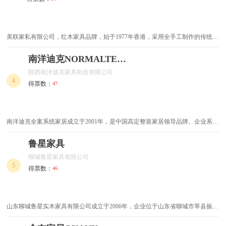
密集柜
美联家私有限公司，红木家具品牌，始于1977年香港，采用全手工制作的传统工
艺，集研发、设计、生产、销售传统红木家具于一体的现代企业。
南洋迪克NORMALTECK
陕西南洋迪克家具制造有限公司
4
得票数：
47
南洋迪克全案系统家居成立于2001年，是中国高定整装家居领导品牌。企业系中
国家具协会副理事长单位、中国建筑材料流通协会副会长单位、并作为中国房地
产产业协会标准《装配式内装修技术标准》参编单位、中国建筑学会室内设计分
鲁星家具
会支持机构以及中国驰名商标。
聊城鲁星家具有限公司
5
得票数：
46
山东聊城鲁星实木家具有限公司成立于2006年，企业位于山东省聊城市莘县振兴
街290号，公司专业生产实木套房系列，客厅系列，沙发系列，办公系列，现已