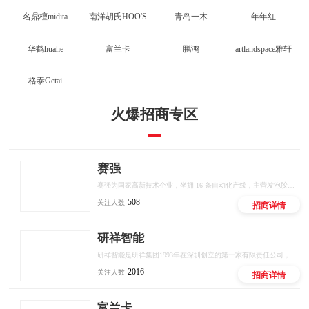
名鼎檀midita
南洋胡氏HOO'S
青岛一木
年年红
华鹤huahe
富兰卡
鹏鸿
artlandspace雅轩
格泰Getai
火爆招商专区
赛强
赛强为国家高新技术企业，坐拥 16 条自动化产线，主营发泡胶、密封胶、结构胶等全品类胶粘产品，推出十大联营扶持政策，厂家直供、区域保护、线上线下双向赋能，低门槛开启建材创业。
508
关注人数
招商详情
研祥智能
研祥智能是研祥集团1993年在深圳创立的第一家有限责任公司，是中国工业计算机和工业AI解决方案的头部供应商。
2016
关注人数
招商详情
富兰卡