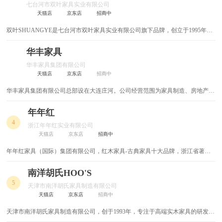
七台河市双叶家具实业有限公司
整体家居
马扎凳
天猫店
京东店
招商中
‌双叶SHUANGYE‌是七台河市双叶家具实业有限公司旗下品牌，创立于1995年，
电竞椅
户外家具
专注于实木家具的设计、生产与销售，产品涵盖九大系列300余种，市场覆盖国
内外，是中国实木家具行业的领先企业之一。
华丰家具
人体工学椅
整体家装
华丰家具集团有限公司
天猫店
京东店
招商中
麻将桌
鸡翅木家具
华丰家具集团有限公司总部设在大连庄河。公司经营范围为家具制造、房地产开
发、建筑、旅游、水产养殖、远洋捕捞、铁路运输物流等。 华丰家具集团有限
课桌椅
高脚凳
公司把“创造华丰产品”做为发展的宏伟目标，发扬“团结、求实、拼搏、创新”的
年年红
企业精神，以市场为导向，以质量为生命，以效益为中心，以人才为根本，发展
4
高背椅
中式书柜
浙江年年红实业有限公司
科技创新，坚持诚实守信。
天猫店
京东店
招商中
中式书桌
中式家具
年年红家具（国际）集团有限公司，红木家具-古典家具十大品牌，浙江省著名
商标，中国家具协会副会长，中国传统家具专业委员会主席，中国红木家具国家
骨灰盒
书柜书架
标准主要起草单位，中国最大的中式名贵硬木家具研发与生产基地之一。
南洋胡氏HOO'S
5
天津市南洋胡氏家具制造有限公司
中式实木床
餐椅
天猫店
京东店
招商中
天津市南洋胡氏家具制造有限公司，创于1993年，专注于高端实木家具的研发与
儿童实木床
儿童椅
制造，全球健康家居资源整合者，善于抓住消费者需求并推出相应的健康环保实