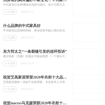
​中式家具行业将继续在传统与现代、东方与西方之间寻找平衡点。随着技术的进步和社会的发展，一些品牌通过参加国际家具展、与国外设计师合作等方式，将中式家具推向世界舞台。同时，他们也积极引进国外先进的设计理念和技术，不断提升中式家具的品质和竞争力。目前，中式家具已在全球多个国家和地区建立了销售渠道，并受到当地消费者的热烈欢迎。
十大品牌
2024-07-15
什么品牌的中式家具好
中式家具以其独特韵味，将传统美学融入现代生活，备受青睐。但面对市场上众多品牌，挑选合适的产品并非易事。本文综合品牌影响力、产品质量、用户口碑、设计创新、工艺水准、市场占有率等多维度因素，深入剖析市场，梳理出中式家具优质品牌，从传统古典到新中式风尚，为您的家居选择提供实用参考 。
十大品牌
2025-05-13
东方邦太之“一条裂缝引发的连环投诉”
看过电影《无极》的观众可能会熟悉《一个馒头引发的血案》这部恶搞短剧。胡戈在短剧中给大家展示的那个由小小馒头引发的一幕幕人与事让人久久回味。 现实生活中，一条裂缝也可能会像那个小小的馒头一样，引发出一幕幕“闹剧”。
十大品牌
2010-12-22
祝贺艾高家居荣登2020年衣柜十大品牌榜
艾高家居拥有一流的产品发明家、专业技术人才和国内比较先进的机械设备，引进美国通用生产理念，充分利用房屋空间，让居室张弛有度，舒适、协...
十大品牌
2011-03-17
祝贺macess马克森荣获2020年衣柜十大品牌