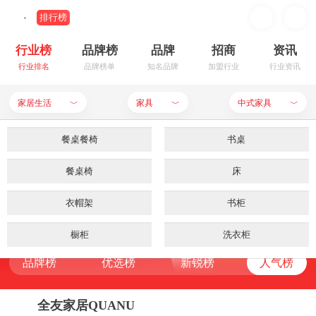
排行榜
行业榜
品牌榜
品牌
招商
资讯
行业排名
品牌榜单
知名品牌
加盟行业
行业资讯
家居生活
家具
中式家具
﹀
﹀
﹀
装修建材
室内门锁
餐桌餐椅
餐饮行业
生活用品
书桌
中式家具品牌排行榜
母婴用品
餐桌椅
软装
家居生活
装饰装潢
床
品牌榜
优选榜
新锐榜
人气榜
RANKING LIST
食品饮料
功能空间
衣帽架
服饰鞋帽
厨房用具
书柜
申请入驻
品牌榜
优选榜
新锐榜
人气榜
家用电器
灯具
橱柜
手机数码
洗衣柜
家具
品牌榜
优选榜
新锐榜
人气榜
品牌榜
优选榜
新锐榜
人气榜
化妆美容
藤编家具
家纺
电脑用品
精美餐具
装饰柜
办公器材
干洗服务
酒店家具
箱包首饰
铁艺床
沙发
全友家居QUANU