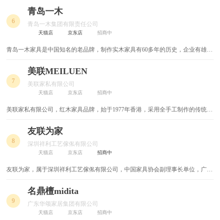
木家具。
青岛一木
儿童餐椅
韩式田园床
6
青岛一木集团有限责任公司
天猫店
京东店
招商中
韩式家具
韩式双人床
青岛一木家具是中国知名的老品牌，制作实木家具有60多年的历史，企业有雄厚
韩式儿童床
韩式书桌
的实力、强大的员工队伍、团结作战的领导班子及先进的生产线。
美联MEILUEN
全铝家具
原木书桌
7
美联家私有限公司
天猫店
京东店
招商中
原木家具
原木餐桌
美联家私有限公司，红木家具品牌，始于1977年香港，采用全手工制作的传统工
艺，集研发、设计、生产、销售传统红木家具于一体的现代企业。
实木餐桌
原木餐椅
友联为家
8
深圳祥利工艺傢俬有限公司
隐形床
双人书桌
天猫店
京东店
招商中
双人皮床
吧台桌椅
友联为家，属于深圳祥利工艺傢俬有限公司，中国家具协会副理事长单位，广东
家具行业原创型重点保护企业，国家标准《红木家具通用技术条件》主要起草单
位之一，中国最大的红木家具专业生产企业之一。
名鼎檀midita
阳台躺椅
阳台榻榻米
9
广东华颂家居集团有限公司
阳台柜
阳台储物柜
天猫店
京东店
招商中