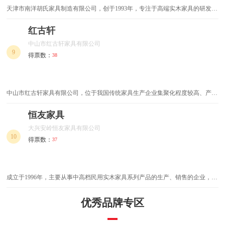
天津市南洋胡氏家具制造有限公司，创于1993年，专注于高端实木家具的研发与
制造，全球健康家居资源整合者，善于抓住消费者需求并推出相应的健康环保实
木家具。
红古轩
中山市红古轩家具有限公司
9
得票数：
38
中山市红古轩家具有限公司，位于我国传统家具生产企业集聚化程度较高、产业
规模较大的中国红木家具生产专业镇——大涌镇。1997年源于对于红木家具的热
爱，一群年轻的工匠创立了红古轩，凭借精湛的工艺和不凡的审美品位，迅速发
恒友家具
展壮大。目前，红古轩产品畅销全国各地中国，在全国有100多个专卖店和经销
大兴安岭恒友家具有限公司
店。
10
得票数：
37
成立于1996年，主要从事中高档民用实木家具系列产品的生产、销售的企业，在
家具行业中逐渐崭露头角恒友家具品牌目前在线生产、销售的有四个子系列产
品，分别是实木家具的“金榆盛典系列”、现代实木家具的“爱福系列”、现代北欧
优秀品牌专区
实木家具的“核桃物语系列...