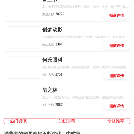
富兰卡不锈钢高端定制集设计、研发、销售、生产、服务于一体的品牌，秉承“时尚、健康、环保”的品牌理念，致力于为消费者提供美观、实用、健康、环保的高品质定制，立志成为中国不锈钢全屋定制行业领军品牌。创立至今，富兰卡始终坚持以“创新的设计、环保的材料、严谨的工艺、6H如家服务”为宗旨，为消费者打造健康、无忧的定制生活。
50272
关注人数
招商详情
创梦动影
互动地面投影系统采用高精度红外感应+AI视觉算法，将任意地面转化为可触控、可交互的智能屏幕。支持多人同时参与，实现""等百种互动场景，广泛应用于商业综合体、文旅景区、儿童乐园、品牌快闪店等场景。
3364
关注人数
招商详情
何氏眼科
何氏眼科近视防控中心加盟连锁业务，致力于关爱青少年眼健康，以专业医疗机构和专家为背书，数智化产业研发平台为依托，专业眼健康人才培训为触点，门店全场景管理赋能为抓手，通过国际远程医疗中心全面覆盖，构建行业全新模式，为青少年提供专业，科学的近视、弱视等眼健康问题解决方案，用科技保护青少年视力。
3751
关注人数
招商详情
皂之林
皂之林，植造好产品，传统清洁与自然之美，植物提取多功能，绿色环保效果好，有效有量有利润，好用好卖好赚钱。
2887
关注人数
招商详情
热门资讯
知识百科
专题推荐
消费者的购买偏好不断变化，中式家具市场受关注