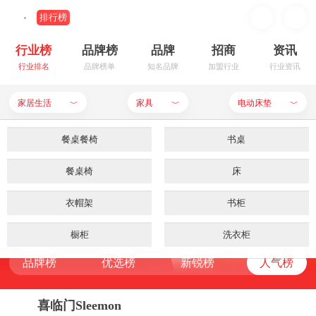
排行榜
行业榜
品牌榜
品牌
招商
资讯
行业排名
品牌榜单
知名品牌
加盟行业
行业资讯
家居生活
家具
电动床垫
﹀
﹀
﹀
装修建材
室内门锁
餐桌餐椅
餐饮行业
生活用品
书桌
电动床垫品牌排行榜
母婴用品
餐桌椅
软装
家居生活
装饰装潢
床
品牌榜
优选榜
新锐榜
人气榜
RANKING LIST
食品饮料
功能空间
衣帽架
服饰鞋帽
厨房用具
书柜
申请入驻
品牌榜
优选榜
新锐榜
人气榜
家用电器
灯具
橱柜
手机数码
洗衣柜
家具
品牌榜
优选榜
新锐榜
人气榜
品牌榜
优选榜
新锐榜
人气榜
化妆美容
藤编家具
家纺
电脑用品
精美餐具
装饰柜
办公器材
干洗服务
酒店家具
箱包首饰
铁艺床
沙发
喜临门Sleemon