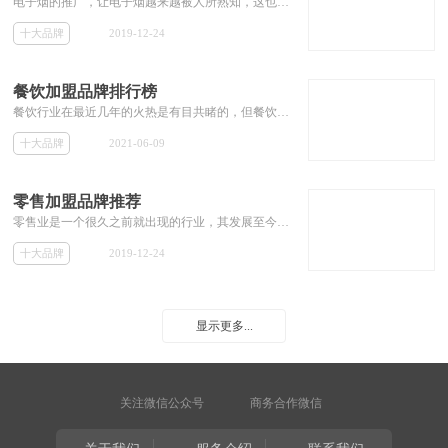
电子烟的推广，让电子烟越来越被人所熟知，这也为电子烟行业带来了非常大的商机。目前电子烟的发展行处于初步阶段，拥有着非常大的发展空间。此时加盟代理电子烟会是一个不错的选择。本专题为想加盟代理电子烟的投资者推荐电子烟的加盟代理品牌，包括其加盟费用等相关加盟信息。
十大品牌
2019-12-24
餐饮加盟品牌排行榜
餐饮行业在最近几年的火热是有目共睹的，但餐饮行业的激烈竞争也使得许多餐饮品牌不断倒下，由此可见加盟餐饮行业选对品牌非常关键。但餐饮行业品牌众多，使得许多初级投资者非常难分辨出哪个餐饮加盟品牌比较好。那么本专题就为那些对餐饮加盟品牌无从下手的投资者们，推荐餐饮行业不错的加盟品牌。
十大品牌
2021-06-09
零售加盟品牌推荐
零售业是一个很久之前就出现的行业，其发展至今，行业品牌众多，竞争可谓相当激烈， 这样使得小的零售品牌很难生存。那么选择一个好的零售品牌进行加盟也就变的非常重要。但许多投资者依然不知道零售店加盟哪个品牌好，那么本专题今天就为加盟商解决这些零售店加盟品牌，推荐一些大的零售加盟品牌，和其加盟费用等相关加盟信息。
十大品牌
2019-12-24
显示更多...
关注微信公众号
商务合作微信