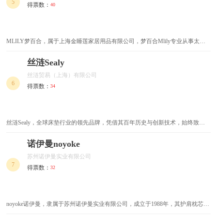
5
得票数：
40
皮艺沙发床
转角书桌
转椅
躺椅
MLILY梦百合，属于上海金睡莲家居用品有限公司，梦百合Mlily专业从事太空
记忆绵床垫等系列产品的研发、设计、生产、销售、营销于一体的企业。
简易橱柜
卧室衣柜
丝涟Sealy
丝涟贸易（上海）有限公司
简易实木床
简易餐桌
6
得票数：
34
简欧家具
简欧浴室柜
丝涟Sealy，全球床垫行业的领先品牌，凭借其百年历史与创新技术，始终致力
床边柜
实木书桌
于为消费者提供科学、舒适的睡眠体验。无论是弹簧、记忆棉还是乳胶床垫，丝
涟都能满足多样化的需求，帮助用户获得更好的睡眠质量。
诺伊曼noyoke
电动床
电动床垫
苏州诺伊曼实业有限公司
7
得票数：
32
全屋快装
学生桌椅
床头桌
家用电脑椅
noyoke诺伊曼，隶属于苏州诺伊曼实业有限公司，成立于1988年，其护肩枕芯、
儿童学习椅
铝合金家具
无弹簧床垫等较为有名，致力于系列功能性健康床品的研发、设计、生产、销售