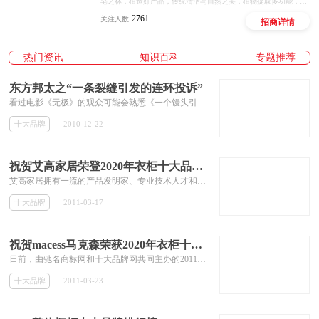
皂之林，植造好产品，传统清洁与自然之美，植物提取多功能，绿色环保效果好，有效有量有利润，好用好卖好赚钱。
2761
关注人数
招商详情
热门资讯
知识百科
专题推荐
东方邦太之“一条裂缝引发的连环投诉”
看过电影《无极》的观众可能会熟悉《一个馒头引发的血案》这部恶搞短剧。胡戈在短剧中给大家展示的那个由小小馒头引发的一幕幕人与事让人久久回味。 现实生活中，一条裂缝也可能会像那个小小的馒头一样，引发出一幕幕“闹剧”。
十大品牌
2010-12-22
祝贺艾高家居荣登2020年衣柜十大品牌榜
艾高家居拥有一流的产品发明家、专业技术人才和国内比较先进的机械设备，引进美国通用生产理念，充分利用房屋空间，让居室张弛有度，舒适、协...
十大品牌
2011-03-17
祝贺macess马克森荣获2020年衣柜十大品牌
日前，由驰名商标网和十大品牌网共同主办的2011年度衣柜十大品牌榜，其评审结果近日隆重揭晓，著名品牌macess马克森衣柜榜...
十大品牌
2011-03-23