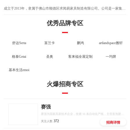
成立于2013年，隶属于佛山市顺德区求闻易家具制造有限公司。公司是一家集设
密集柜
计、研发、生产、销售和服务为一体的专业整体家居企业。
优秀品牌专区
舒达Serta
富兰卡
鹏鸿
artlandspace雅轩
格泰Getai
圣奥
客来福全屋定制
一均牌
基本生活emoi
火爆招商专区
赛强
赛强为国家高新技术企业，坐拥 16 条自动化产线，主营发泡胶、密封胶、结构胶等全品类胶粘产品，推出十大联营扶持政策，厂家直供、区域保护、线上线下双向赋能，低门槛开启建材创业。
372
关注人数
招商详情