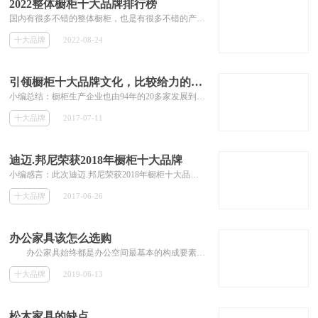
2022整体橱柜十大品牌排行榜
国内有很多不错的整体橱柜，也是有很多不错的产品，无论走在哪里，都能看的各种各样不同的整体橱柜、这样对于需要的人有了选择的余地，不至于只有一两个品牌来选择，种类多对比之下才能选到合适自己产品，既然有那么多的整体橱柜，，这里为大家介绍几款不错的整体橱柜：欧派、海尔Haier、金牌、百V、科宝·博洛尼、方太等。
十大品牌
2022-08-24
引领橱柜十大品牌文化，比较给力的品牌竟然是
小编总结：橱柜生产企业也由94年的20多家发展到现在的3000多家，规模企业100多家，行业前50家销售额占全行业的30％以上，中国橱柜十大品牌中排的好算正确
十大品牌
2017-07-11
迪迈.邦尼荣获2018年橱柜十大品牌
小编感言：此次迪迈.邦尼荣获2018年橱柜十大品牌，都是靠着迪迈•邦尼自己一步一步走上去的，相信迪迈•邦尼整体橱柜在以后的发展中一定会获得更多的殊荣
十大品牌
2017-06-26
办公家具该怎么选购
办公家具始终都是办公空间最基本的构成要素，也是我们日常工作时接触的最多的地方。所以如果办公家具没选好，很有可能对身体造成非常大...
十大品牌
2019-06-13
松木家具的缺点