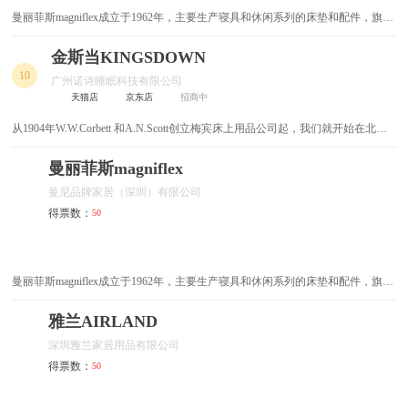
曼丽菲斯magniflex成立于1962年，主要生产寝具和休闲系列的床垫和配件，旗下
坐便椅
墙柜
拥有超过170个产品系列，全部由意大利手工打造，拥有丰富的行业经验。
金斯当KINGSDOWN
壁橱
多功能餐桌
10
广州诺诗睡眠科技有限公司
天猫店
京东店
招商中
大理石餐桌
定制家具
从1904年W.W.Corbett 和A.N.Scott创立梅宾床上用品公司起，我们就开始在北卡
罗来纳州的工厂制作床垫，一个多世纪以来，“追求完美睡眠”的初心，始终未
实木橱柜
实木茶几
变。2015年，美国KINGSDOWN携手广州诺诗睡眠科技有限公司，正式进驻中
曼丽菲斯magniflex
国。
定制推拉门衣柜
定制转角衣帽间
曼尼品牌家居（深圳）有限公司
得票数：
50
定制柜类
定制平开门衣柜
定制整体衣帽间
不锈钢橱柜
曼丽菲斯magniflex成立于1962年，主要生产寝具和休闲系列的床垫和配件，旗下
拥有超过170个产品系列，全部由意大利手工打造，拥有丰富的行业经验。
定制拎包入住
西厨岛台
雅兰AIRLAND
深圳雅兰家居用品有限公司
电磁炉餐桌
岩板餐桌
得票数：
50
布艺衣柜
无床头床架