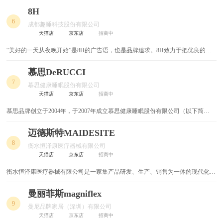
理念在行业内始终具有先进的示范作用，成为业内争相效仿的对象。金海马还在
8H
儿童餐椅
韩式田园床
国内家居业推出了“统一采购”、“统一经营管理”、“统一核算”的国际化先进管理
6
成都趣睡科技股份有限公司
模式，形成独具优势的企业核心竞争力。
天猫店
京东店
招商中
韩式家具
韩式双人床
“美好的一天从夜晚开始”是8H的广告语，也是品牌追求。8H致力于把优良的睡
韩式儿童床
韩式书桌
眠产品奉献给全球消费者。自成立以来推出一系列产品，先后推出的乳胶床垫、
乳胶枕、U型枕、懒人沙发，均为品质及科技并重的优质产品，创造了多项行业
慕思DeRUCCI
发售记录，品质和设计理念大受赞誉。8H自成立以来，大力投入研发，科技人
全铝家具
原木书桌
7
慕思健康睡眠股份有限公司
员占比达80%，先后取得59项专利，多项产品发明在世界范围内先期推出
天猫店
京东店
招商中
原木家具
原木餐桌
慕思品牌创立于2004年，于2007年成立慕思健康睡眠股份有限公司（以下简
称“慕思股份”），慕思股份是软体家具行业领先的集研发、设计、生产、销售和
实木餐桌
原木餐椅
服务于一体的健康睡眠系统整体解决方案服务商。
迈德斯特MAIDESITE
8
衡水恒泽康医疗器械有限公司
隐形床
双人书桌
天猫店
京东店
招商中
双人皮床
吧台桌椅
衡水恒泽康医疗器械有限公司是一家集产品研发、生产、销售为一体的现代化公
司。公司主营产品包括：医用护理床系列、家用护理床系列、养老院系列、轮椅
系列、防褥疮气床垫系列以及其他医用产品。公司使用品牌迈德斯特，创建于
曼丽菲斯magniflex
阳台躺椅
阳台榻榻米
2013年。该品牌产品目前已远销...
9
曼尼品牌家居（深圳）有限公司
阳台柜
阳台储物柜
天猫店
京东店
招商中