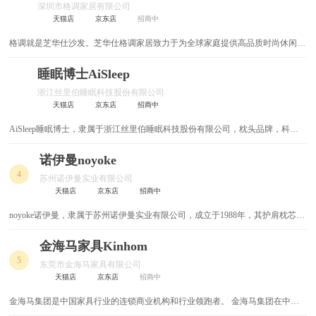
深圳市格调家居有限公司
整体家居
马扎凳
天猫店
京东店
招商中
格调就是芝华仕沙发。芝华仕格调家居致力于为全球家庭提供高品质时尚休闲的
电竞椅
户外家具
生活方式。旗下芝华仕格调布艺、芝华仕格调时代、芝华仕格调荣耀、芝华仕格
调睡眠四大系列组成了满足不同消费群体需求的产品矩阵，以时尚、简约、温
睡眠博士AiSleep
人体工学椅
整体家装
馨、舒适的设计追求为大众创造美好生活。
浙江丝里伯睡眠科技股份有限公司
天猫店
京东店
招商中
麻将桌
鸡翅木家具
AiSleep睡眠博士，隶属于浙江丝里伯睡眠科技股份有限公司，枕头品牌，科技
安睡产业的领航者，致力于开发一系列帮助用户改善睡眠、提升生活品质的全生
课桌椅
高脚凳
命周期睡眠改善产品。
诺伊曼noyoke
4
高背椅
中式书柜
苏州诺伊曼实业有限公司
天猫店
京东店
招商中
中式书桌
中式家具
noyoke诺伊曼，隶属于苏州诺伊曼实业有限公司，成立于1988年，其护肩枕芯、
无弹簧床垫等较为有名，致力于系列功能性健康床品的研发、设计、生产、销售
骨灰盒
书柜书架
的现代化高科技企业。
金海马家具Kinhom
5
东莞市金海马家具有限公司
中式实木床
餐椅
天猫店
京东店
招商中
金海马集团是中国家具行业的连锁商业机构和行业领跑者。 金海马集团在中国
儿童实木床
儿童椅
成功首创"专业化家居卖场"、"仓储式销售模式"和"连锁经营商业模式"，其经营