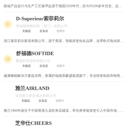
路福产品设计与生产工艺最早起源于德国1920年代，距今约100多年历史。品牌
玄关柜
储物柜
由德国资深寝具设计大师领衔研发，主打人体工学智能睡眠系统，搭载德国原装
电机等核心配件，具备多角度调节、睡眠监测、智能互联等功能，同时坚持欧盟
D-Superieur索菲莉尔
整体橱柜
梳妆台
严苛生产标准，选用优质乳胶、加强型弹簧等材质，兼顾设计感、实用性与耐用
9
舒福德智能科技（浙江）有限公司
性，旗下拥有若索、芬妮、奔驰、卡萨等多个定位不同的高端产品系列。
天猫店
京东店
招商中
鞋架
单人床
浙江索菲莉尔家居有限公司，源于美国，智能床垫知名品牌，业界欧式电动床和
餐边柜
隔断柜
美式电动床两大类别中“美式电动床”的发明、开创企业。
舒福德SOFTIDE
穿衣镜
休闲椅
10
麒盛科技股份有限公司
天猫店
京东店
招商中
隔断屏风
双层床
健康睡眠解决方案提供商，隶属舒福德系麒盛集团旗下，专业研发制造和销售智
能家居行业产品，运用大数据与云计算服务于健康睡眠领域麒盛科技股份有限公
上下床
高低床
司（原名嘉兴市舒福德电动床有限公司）是健康睡眠解决方案提供商。公司为全
雅兰AIRLAND
球30多个国家和地区的家具销售...
深圳雅兰家居用品有限公司
实木衣柜
靠垫
天猫店
京东店
招商中
沙发垫
展示柜
雅兰1966年诞生于中国香港九龙旺角花墟道，率先将弹簧床垫引入中国市场，启
幕中国弹簧床垫行业发展篇章。雅兰获“中国高端床垫开创者”官方评定称号，六
十载深耕睡眠领域，现已发展为涵盖家居、地产、酒店的集团公司，旗下拥有床
芝华仕CHEERS
吊椅
功夫茶桌
垫、智能床、家纺等多元品牌矩阵。