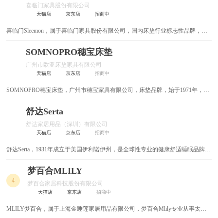
喜临门家具股份有限公司
汽车用品
全屋智能
全屋定制
教育培训
红木家具
天猫店
京东店
招商中
喜临门Sleemon，属于喜临门家具股份有限公司，国内床垫行业标志性品牌，全
金融信息
竹家具
工程机械
儿童家具
球著名的床具制造企业，软体家具弹簧软床垫标准主要起草单位，主打以床垫为
核心的高品质家具。
SOMNOPRO穗宝床垫
农业化工
办公家具
休闲娱乐
古典家具
广州市欧亚床垫家具有限公司
天猫店
京东店
招商中
医疗保健
实木家具
成人保健
实木床
SOMNOPRO穗宝床垫，广州市穗宝家具有限公司，床垫品牌，始于1971年，穗
板式家具
其他
榆木家具
宝集团旗下，广东省著名商标，广东省名牌产品，专注于床垫生产销售的知名企
业。
舒达Serta
榻榻米
欧式家具
舒达家居用品（深圳）有限公司
天猫店
京东店
招商中
沐浴桶
沙发床
舒达Serta，1931年成立于美国伊利诺伊州，是全球性专业的健康舒适睡眠品牌。
舒达销售网络覆盖五大洲，拥有52家智能工厂跨时区接力生产，与全球108家国
生活家具
皮床
际授权经销商合作，为全世界人们提供优质睡眠解决方案。1998年，舒达正式进
梦百合MLILY
入蓬勃发展的中国市场。
4
梦百合家居科技股份有限公司
松木家具
布艺床
天猫店
京东店
招商中
床具
折叠床
MLILY梦百合，属于上海金睡莲家居用品有限公司，梦百合Mlily专业从事太空