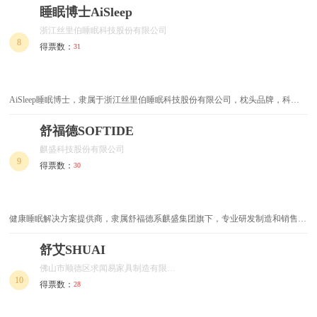
的现代化高科技企业。
睡眠博士AiSleep
写字台
家用实木餐桌
浙江丝里伯睡眠科技股份有限公司
8
得票数：
31
多功能沙发床
书橱
户外桌椅
庭院家具
AiSleep睡眠博士，隶属于浙江丝里伯睡眠科技股份有限公司，枕头品牌，科技
安睡产业的领航者，致力于开发一系列帮助用户改善睡眠、提升生活品质的全生
美式家具
藤艺家具
命周期睡眠改善产品。
舒福德SOFTIDE
麒盛科技股份有限公司
家用餐桌
不锈钢整体橱柜
9
得票数：
30
台式电脑桌
游戏椅
简易布衣柜
新中式红木家具
健康睡眠解决方案提供商，隶属舒福德系麒盛集团旗下，专业研发制造和销售智
能家居行业产品，运用大数据与云计算服务于健康睡眠领域麒盛科技股份有限公
司（原名嘉兴市舒福德电动床有限公司）是健康睡眠解决方案提供商。公司为全
舒艾SHUAI
松木床
花园家具
球30多个国家和地区的家具销售...
佛山市顺德区求闻易家具制造有限公司
书柜电脑桌
扶手椅
10
得票数：
28
不锈钢床
软体家具