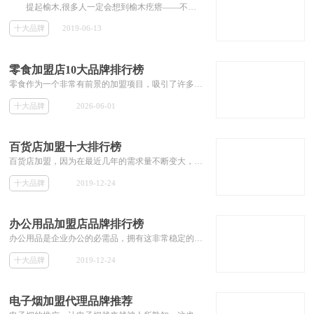
提起榆木,很多人一定会想到榆木疙瘩——不开窍的俗语，其实这个俗语正好侧面的突出了老榆木家具的坚韧，老榆木家具年代越久到现在也就...
十大品牌
2019-06-13
零食加盟店10大品牌排行榜
零食作为一个非常有前景的加盟项目，吸引了许多投资者的关注。许多投资者都想知道有哪些好的零食店品牌可以加盟。那么本专题就为大家推荐零食加盟店的10大品牌，并提供加盟费用等相关加盟信息，为投资者解答零食店的加盟问题。
十大品牌
2026-06-01
百货店加盟十大排行榜
百货店加盟，因为在最近几年的需求量不断变大，市场非常可观，在最近几年非常受加盟商的欢迎。而百货店品牌的增加也使得加盟商在选择品牌进行加盟的时候遇到诸如百货店加盟哪个好的问题。本专题筛选出一批知名的百货店加盟品牌，为投资者加盟百货店提供参考。
十大品牌
2019-12-24
办公用品加盟店品牌排行榜
办公用品是企业办公的必需品，拥有这非常稳定的销量，而近年来万众创业，使得我国的企业数量越来越多，办公用品迎来了一个新的风口。办公用品的品牌对销量的影响非常的大，所以投资者在加盟办公用品品牌时，必须选择比较有名气的品牌。本本专题就为投资者推荐一些有名气的办公用品加盟品牌，解决加盟商不知道办公用品加盟哪家好的相关加盟问题。
十大品牌
2019-12-24
电子烟加盟代理品牌推荐