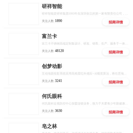
研祥智能
研祥智能是研祥集团1993年在深圳创立的第一家有限责任公司，是中国工业计算机和工业AI解决方案的头部供应商。
1890
关注人数
招商详情
富兰卡
富兰卡不锈钢高端定制集设计、研发、销售、生产、服务于一体的品牌，秉承“时尚、健康、环保”的品牌理念，致力于为消费者提供美观、实用、健康、环保的高品质定制，立志成为中国不锈钢全屋定制行业领军品牌。创立至今，富兰卡始终坚持以“创新的设计、环保的材料、严谨的工艺、6H如家服务”为宗旨，为消费者打造健康、无忧的定制生活。
48120
关注人数
招商详情
创梦动影
互动地面投影系统采用高精度红外感应+AI视觉算法，将任意地面转化为可触控、可交互的智能屏幕。支持多人同时参与，实现""等百种互动场景，广泛应用于商业综合体、文旅景区、儿童乐园、品牌快闪店等场景。
3241
关注人数
招商详情
何氏眼科
何氏眼科近视防控中心加盟连锁业务，致力于关爱青少年眼健康，以专业医疗机构和专家为背书，数智化产业研发平台为依托，专业眼健康人才培训为触点，门店全场景管理赋能为抓手，通过国际远程医疗中心全面覆盖，构建行业全新模式，为青少年提供专业，科学的近视、弱视等眼健康问题解决方案，用科技保护青少年视力。
3630
关注人数
招商详情
皂之林