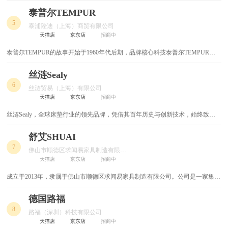
记忆绵床垫等系列产品的研发、设计、生产、销售、营销于一体的企业。
整体衣柜
整木家装
泰普尔TEMPUR
5
泰浦陛迪（上海）商贸有限公司
斗柜
茶几
天猫店
京东店
招商中
泰普尔TEMPUR的故事开始于1960年代后期，品牌核心科技泰普尔TEMPUR材
鞋柜
定制衣柜
质源于NASA发明，用于航天飞机科技，为消费者带来舒适睡感，并提高睡眠品
质。泰普尔TEMPUR是受到NASA认可并获得太空基金会认证的床垫品牌。
丝涟Sealy
书架
衣柜
6
丝涟贸易（上海）有限公司
天猫店
京东店
招商中
布衣柜
衣帽间
丝涟Sealy，全球床垫行业的领先品牌，凭借其百年历史与创新技术，始终致力
于为消费者提供科学、舒适的睡眠体验。无论是弹簧、记忆棉还是乳胶床垫，丝
电视柜
家居生活馆
涟都能满足多样化的需求，帮助用户获得更好的睡眠质量。
舒艾SHUAI
7
整木定制
餐桌
佛山市顺德区求闻易家具制造有限公司
天猫店
京东店
招商中
椅子
壁柜
成立于2013年，隶属于佛山市顺德区求闻易家具制造有限公司。公司是一家集设
计、研发、生产、销售和服务为一体的专业整体家居企业。
双人床
罗汉床
德国路福
8
路福（深圳）科技有限公司
玄关鞋柜
柜子
天猫店
京东店
招商中