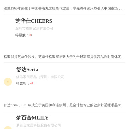
雅兰1966年诞生于中国香港九龙旺角花墟道，率先将弹簧床垫引入中国市场，启
沙发椅
摇椅
幕中国弹簧床垫行业发展篇章。雅兰获“中国高端床垫开创者”官方评定称号，六
十载深耕睡眠领域，现已发展为涵盖家居、地产、酒店的集团公司，旗下拥有床
芝华仕CHEERS
阳台桌
阳台椅
垫、智能床、家纺等多元品牌矩阵。
深圳市格调家居有限公司
儿童凳
儿童桌
得票数：
49
床头柜
适老电动床
格调就是芝华仕沙发。芝华仕格调家居致力于为全球家庭提供高品质时尚休闲的
适老床头柜
适老换鞋凳
生活方式。旗下芝华仕格调布艺、芝华仕格调时代、芝华仕格调荣耀、芝华仕格
调睡眠四大系列组成了满足不同消费群体需求的产品矩阵，以时尚、简约、温
舒达Serta
淋浴椅
整体浴室柜
馨、舒适的设计追求为大众创造美好生活。
舒达家居用品（深圳）有限公司
4
得票数：
48
柚木家具
桌子
铁艺沙发
铁艺家具
舒达Serta，1931年成立于美国伊利诺伊州，是全球性专业的健康舒适睡眠品牌。
舒达销售网络覆盖五大洲，拥有52家智能工厂跨时区接力生产，与全球108家国
钢木家具
钢化玻璃餐台
际授权经销商合作，为全世界人们提供优质睡眠解决方案。1998年，舒达正式进
梦百合MLILY
入蓬勃发展的中国市场。
梦百合家居科技股份有限公司
法式家具
酒架