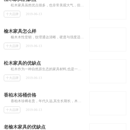
松木家具虽然优点很多，也非常美观大气，但是松木家具也是优缺点的，想知道松木家具有哪些缺点么?下面，小编就为大家详细介绍松木家具...
十大品牌
2019-06-13
榆木家具怎么样
榆木木性坚韧，纹理通达清晰，硬度与强度适中，一般透雕浮雕均能适应，刨面光滑，弦面花纹美丽，有鸡翅木的花纹，是主要家具用材之一，...
十大品牌
2019-06-13
松木家具的优缺点
松木作为一种自然原生态的家具材料,也是一种零污染的家具材料,而且市面上价格比较低,所以备受家具行业的商人所看中,在现代城市中备受消...
十大品牌
2019-06-13
香柏木浴桶价格
香柏木珍稀名贵，年代久远,其生长期长，木纹清晰细腻，使用香柏木桶沐浴能使人身心愉悦。那么，香柏木浴桶价格是多少?今天，小编就来为...
十大品牌
2019-06-13
老榆木家具的优缺点