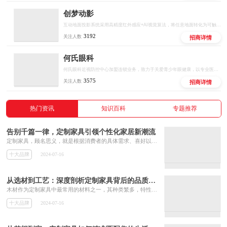
创梦动影
互动地面投影系统采用高精度红外感应+AI视觉算法，将任意地面转化为可触控、可交互的智能屏幕。支持多人同时参与，实现""等百种互动场景，广泛应用于商业综合体、文旅景区、儿童乐园、品牌快闪店等场景。
3192
关注人数
招商详情
何氏眼科
何氏眼科近视防控中心加盟连锁业务，致力于关爱青少年眼健康，以专业医疗机构和专家为背书，数智化产业研发平台为依托，专业眼健康人才培训为触点，门店全场景管理赋能为抓手，通过国际远程医疗中心全面覆盖，构建行业全新模式，为青少年提供专业，科学的近视、弱视等眼健康问题解决方案，用科技保护青少年视力。
3575
关注人数
招商详情
热门资讯
知识百科
专题推荐
告别千篇一律，定制家具引领个性化家居新潮流
定制家具，顾名思义，就是根据消费者的具体需求、喜好以及空间特点，量身打造专属的家具产品。随着生活水平的提高，人们对于家居生活的需求也日益多元化。定制家具以其灵活性和可变性，能够轻松应对各种复杂的空间挑战。在当今社会，环保已成为不可忽视的重要议题。定制家具行业也积极响应这一号召，将环保理念融入产品设计与生产中。
十大品牌
2024-07-16
从选材到工艺：深度剖析定制家具背后的品质密码
木材作为定制家具中最常用的材料之一，其种类繁多，特性各异。在涂装环节上，定制家具厂家通常会选用环保无毒的涂料，并采用先进的涂装技术来确保涂层的均匀性和附着力。除了生产过程中的品质控制外，定制家具厂家还会在成品出厂前进行严格的质量检测。综上所述，定制家具的品质密码隐藏在其选材、设计和工艺的每一个细节之中。
十大品牌
2024-07-16