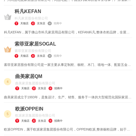
协会优秀会员，国内知名数码化定制家具连锁机构。
科凡KEFAN
科凡家居股份有限公司
天猫店
京东店
招商中
科凡KEFAN，属于佛山市科凡家居用品有限公司，KEFAN科凡,整体衣柜品牌，全屋定
制家具领航者，全国工商联家具装饰业商会衣柜专业委员会理事单位，广东衣柜行业协
会第二届会长单位，品牌连锁化/服务创新化/产品集成化的定制家居生活营运商，以"定
索菲亚家居SOGAL
制五星级的家"享誉业界。
索菲亚家居股份有限公司
天猫店
京东店
招商中
索菲亚家居股份有限公司是一家主要从事定制柜、橱柜、木门、墙地一体、配套五金、
家具家品、定制大宗业务的研发、生产和销售的公司。
曲美家居QM
4
曲美家居集团股份有限公司
天猫店
京东店
招商中
曲美家居成立于1993年，是集设计、生产、销售、服务于一体的大型规范化国际家居集
团。成立三十年来，始终深刻理解消费市场的共性需求和差异化需求，用“原创设计”将
全球最新锐的潮流趋势与中国本土文化、家居风尚巧妙融合，逐渐形成品牌独属的个性
欧派OPPEIN
化风格。
5
欧派家居集团股份有限公司
天猫店
京东店
招商中
欧派OPPEIN，属于欧派家居集团股份有限公司，OPPEIN欧派,整体橱柜品牌，始于
1994年，中国工商联橱柜专业委员会会长单位，住宅整体厨房标准编制单位，以整体橱