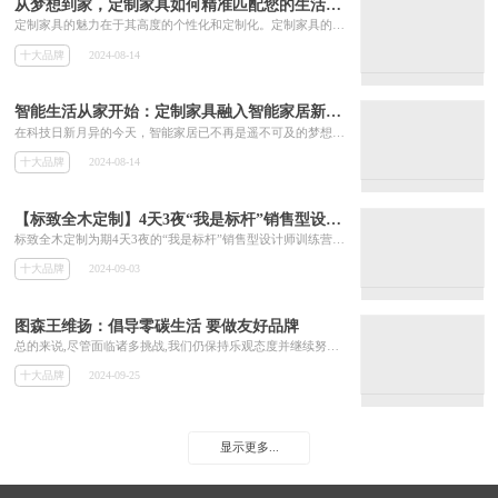
从梦想到家，定制家具如何精准匹配您的生活美学？
定制家具的魅力在于其高度的个性化和定制化。定制家具的另一大优势在于其精细的工艺和完美的细节处理。从设计到生产，每一个环节都经过精心打磨和严格把控。无论是线条的流畅度、结构的稳固性，还是表面的光滑度、色彩的均匀性，都力求达到最佳效果。定制家具还可以根据家居空间的实际情况进行灵活布局和优化利用。无论是小户型的紧凑空间还是大户型的宽敞区域，定制家具都能通过巧妙的设计和布局，实现空间的最大化利用。
十大品牌
2024-08-14
智能生活从家开始：定制家具融入智能家居新体验
在科技日新月异的今天，智能家居已不再是遥不可及的梦想，而是逐渐渗透到我们生活的方方面面。而在这个智能化的浪潮中，定制家具以其独特的优势，成为了智能家居新体验的重要组成部分。定制家具以其高度的可定制性和灵活性，能够完美融入智能家居系统，满足消费者对于智能家居生活的多元化需求。这种智能化的安防设计让用户在享受智能家居便利的同时也能更加安心。
十大品牌
2024-08-14
【标致全木定制】4天3夜“我是标杆”销售型设计师训练营圆满落幕
标致全木定制为期4天3夜的“我是标杆”销售型设计师训练营于12月26日开营,12月29日圆满落幕,吸引了来自全国各地的设计师参与。他详细介绍了标致全木定制甄选全球材料的特点和优势,为设计师们在材料选择方面提供了专业指导。此次标致全木定制“我是标杆”销售型设计师训练营的成功举办,无疑为家装设计师行业注入了新的活力。
十大品牌
2024-09-03
图森王维扬：倡导零碳生活 要做友好品牌
总的来说,尽管面临诸多挑战,我们仍保持乐观态度并继续努力。我相信,凭借中国庞大的市场优势,我们能够克服各种困难,实现稳健发展。
十大品牌
2024-09-25
显示更多...