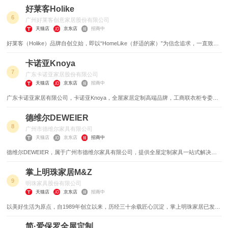
柜为旗舰的家居综合服务商。
好莱客Holike
6
广州好莱客创意家居股份有限公司
天猫店
京东店
招商中
好莱客（Holike）品牌自创立始，即以“HomeLike（舒适的家）”为信念追求，一直致力
于定制家居领域发展，将世界时尚家居潮流源源不断地融入中国，为每个家庭提供更具
品质的生活方式，是中国“原态定制家居倡导者”，是定制家居行业A股主板上市企业。
卡诺亚Knoya
7
广东卡诺亚家居股份有限公司
天猫店
京东店
招商中
广东卡诺亚家居有限公司，卡诺亚Knoya，全屋家居定制高端品牌，工商联衣柜专委会
执行会长单位，集研发/设计/生产/销售/服务于一体的衣柜及配套家具专营企业。
德维尔DEWEIER
8
广州市德维尔家具有限公司
天猫店
京东店
招商中
德维尔DEWEIER，属于广州市德维尔家具有限公司，提供全屋定制家具一站式解决方
案，全国工商联衣柜协会副会长单位，集产品设计/研发/销售于一体的大型时尚板式家
具定制企业。
掌上明珠家居M&Z
9
明珠家具股份有限公司
天猫店
京东店
招商中
以美好生活为原点，自1989年创立以来，历经三十余载匠心沉淀，掌上明珠家居已发展
成为集研发、生产、销售、服务于一体的大型现代家居企业。以“分享美好 成就生活”为
使命，服务千万中国家庭，致力于为每个家庭提供高品质、高颜值、轻松便捷的一站式
简·爱保罗全屋定制