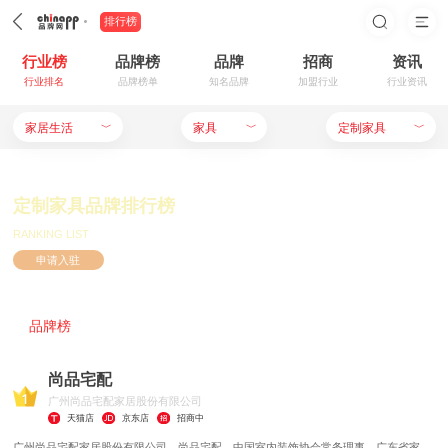
排行榜
行业榜
品牌榜
品牌
招商
资讯
行业排名
品牌榜单
知名品牌
加盟行业
行业资讯
家居生活
﹀
家具
﹀
定制家具
﹀
定制家具品牌排行榜
RANKING LIST
申请入驻
品牌榜
优选榜
新锐榜
人气榜
尚品宅配
广州尚品宅配家居股份有限公司
天猫店
京东店
招商中
广州尚品宅配家居股份有限公司，尚品宅配，中国室内装饰协会常务理事，广东省家具