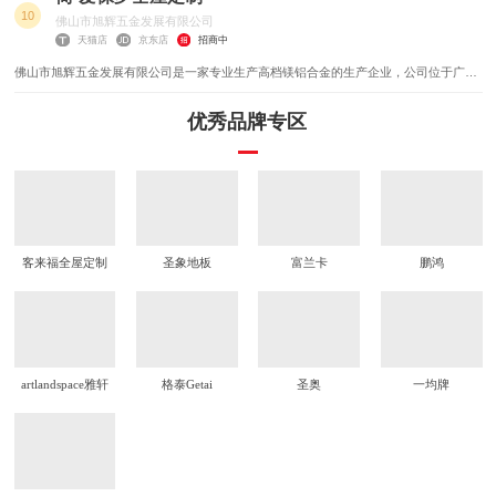
家居解决方案，为消费者创造美好家居生活体验。
10
佛山市旭辉五金发展有限公司
天猫店
京东店
招商中
佛山市旭辉五金发展有限公司是一家专业生产高档镁铝合金的生产企业，公司位于广东
省佛山市南海区官窑。并在澳大利亚、香港设有分公司，生产厂区达四万多平方米，是
一家专门从事铝门的设计、开发、生产和销售为一体的企业。现公司专业生产铝门、淋
优秀品牌专区
浴房、淋浴柱及配套产品。
客来福全屋定制
圣象地板
富兰卡
鹏鸿
artlandspace雅轩
格泰Getai
圣奥
一均牌