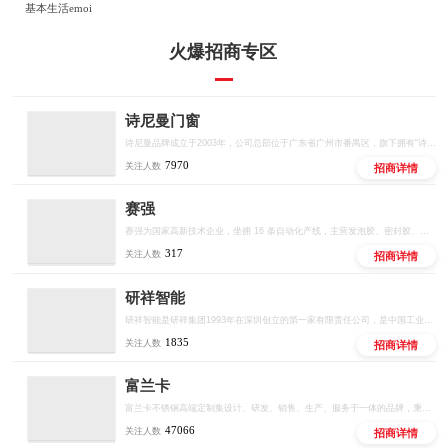
基本生活emoi
火爆招商专区
诗尼曼门窗
诗尼曼品牌成立于2003年，公司总部位于广东省广州市番禺区，旗下拥有“诗尼曼全屋定制”、“诗尼曼门窗”、“诗尼曼橱柜”三大定制核心体系。
7970
关注人数
招商详情
赛强
赛强为国家高新技术企业，坐拥 16 条自动化产线，主营发泡胶、密封胶、结构胶等全品类胶粘产品，推出十大联营扶持政策，厂家直供、区域保护、线上线下双向赋能，低门槛开启建材创业。
317
关注人数
招商详情
研祥智能
研祥智能是研祥集团1993年在深圳创立的第一家有限责任公司，是中国工业计算机和工业AI解决方案的头部供应商。
1835
关注人数
招商详情
富兰卡
富兰卡不锈钢高端定制集设计、研发、销售、生产、服务于一体的品牌，秉承“时尚、健康、环保”的品牌理念，致力于为消费者提供美观、实用、健康、环保的高品质定制，立志成为中国不锈钢全屋定制行业领军品牌。创立至今，富兰卡始终坚持以“创新的设计、环保的材料、严谨的工艺、6H如家服务”为宗旨，为消费者打造健康、无忧的定制生活。
47066
关注人数
招商详情