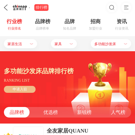
排行榜
行业榜
品牌榜
品牌
招商
资讯
行业排名
品牌榜单
知名品牌
加盟行业
行业资讯
家居生活
家具
多功能沙发床
﹀
﹀
﹀
多功能沙发床品牌排行榜
RANKING LIST
申请入驻
品牌榜
优选榜
新锐榜
人气榜
全友家居QUANU