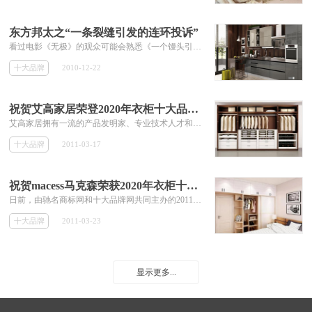
东方邦太之“一条裂缝引发的连环投诉”
看过电影《无极》的观众可能会熟悉《一个馒头引发的血案》这部恶搞短剧。胡戈在短剧中给大家展示的那个由小小馒头引发的一幕幕人与事让人久久回味。 现实生活中，一条裂缝也可能会像那个小小的馒头一样，引发出一幕幕“闹剧”。
十大品牌
2010-12-22
祝贺艾高家居荣登2020年衣柜十大品牌榜
艾高家居拥有一流的产品发明家、专业技术人才和国内比较先进的机械设备，引进美国通用生产理念，充分利用房屋空间，让居室张弛有度，舒适、协...
十大品牌
2011-03-17
祝贺macess马克森荣获2020年衣柜十大品牌
日前，由驰名商标网和十大品牌网共同主办的2011年度衣柜十大品牌榜，其评审结果近日隆重揭晓，著名品牌macess马克森衣柜榜...
十大品牌
2011-03-23
显示更多...