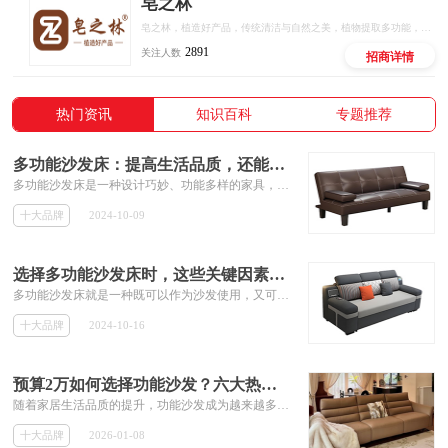
皂之林
皂之林，植造好产品，传统清洁与自然之美，植物提取多功能，绿色环保效果好，有效有量有利润，好用好卖好赚钱。
2891
关注人数
招商详情
热门资讯
知识百科
专题推荐
多功能沙发床：提高生活品质，还能节省空间
​多功能沙发床是一种设计巧妙、功能多样的家具，它既可以作为沙发供人坐卧休息，又可以迅速变身为一张舒适的床铺，满足临时或长期的睡眠需求。这种设计理念充分体现了现代人对生活品质的追求以及对空间利用效率的重视。
十大品牌
2024-10-09
选择多功能沙发床时，这些关键因素需要考虑
​多功能沙发床就是一种既可以作为沙发使用，又可以展开成为床铺的家具。这种设计巧妙地将两种不同的功能结合在一起，既节省了空间，又提高了使用的便捷性。
十大品牌
2024-10-16
​预算2万如何选择功能沙发？六大热门款式，总有一款适合你
随着家居生活品质的提升，功能沙发成为越来越多消费者的首选。它不仅具备传统沙发的舒适性，还融合了电动调节、躺卧、储物等智能化设计，成为现代客厅的“点睛之笔”。然而，面对市场上琳琅满目的产品，如何以2万元左右的预算选购一款兼顾品质、设计与实用性的功能沙发?我们针对六款热门产品进行了深度分析，为您的选购提供参考。
十大品牌
2026-01-08