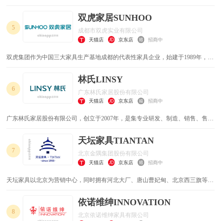
以“家”为原点，致力于客厅、餐厅、卧室、整家定制等全场景家居产品的研究、
设计、开发、生产、销售与服务。
双虎家居SUNHOO
5
成都市双虎实业有限公司
天猫店
京东店
招商中
双虎集团作为中国三大家具生产基地成都的代表性家具企业，始建于1989年，
1999年注册成立成都市双虎实业有限公司。经过多年的励精图治，先后建立起成
都总部、江苏宿迁、河南濮阳三大生产基地，总面积达2000余亩。
林氏LINSY
6
广东林氏家居股份有限公司
天猫店
京东店
招商中
广东林氏家居股份有限公司，创立于2007年，是集专业研发、制造、销售、售后
于一体的全国知名家具零售企业。秉持着“让生活过得更好”的企业愿景和使命，
以及“坚持永远比别人先走一步”的发展观引导下，创新新零售商业模式，成为家
天坛家具TIANTAN
居行业发展的风向标。
7
北京金隅集团股份有限公司
天猫店
京东店
招商中
天坛家具以北京为营销中心，同时拥有河北大厂、唐山曹妃甸、北京西三旗等几
大生产制造基地，上海、天津、沈阳、西安等多家分公司，旗下包括以现代家具
为主的“天坛”品牌、以人造板及其深加工为主的“天坛木业”品牌、百年京作非遗
依诺维绅INNOVATION
老字号“龙顺成”品牌、专业影剧院座椅生产者“天坛玛金莎”品牌、欧洲精品门窗
8
北京依诺维绅家具有限公司
制造商“爱乐屋”品牌、木门行业领导者“金隅北木”品牌。