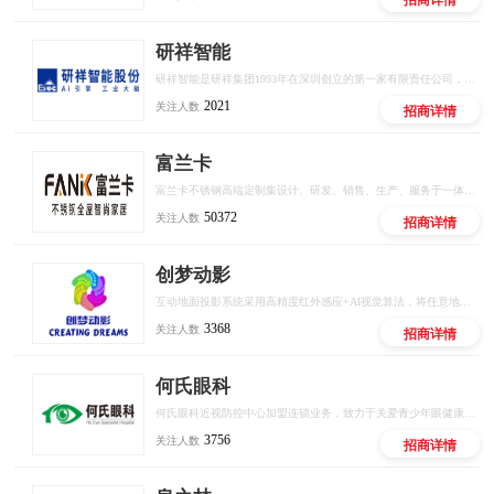
研祥智能
研祥智能是研祥集团1993年在深圳创立的第一家有限责任公司，是中国工业计算机和工业AI解决方案的头部供应商。
2021
关注人数
招商详情
富兰卡
富兰卡不锈钢高端定制集设计、研发、销售、生产、服务于一体的品牌，秉承“时尚、健康、环保”的品牌理念，致力于为消费者提供美观、实用、健康、环保的高品质定制，立志成为中国不锈钢全屋定制行业领军品牌。创立至今，富兰卡始终坚持以“创新的设计、环保的材料、严谨的工艺、6H如家服务”为宗旨，为消费者打造健康、无忧的定制生活。
50372
关注人数
招商详情
创梦动影
互动地面投影系统采用高精度红外感应+AI视觉算法，将任意地面转化为可触控、可交互的智能屏幕。支持多人同时参与，实现""等百种互动场景，广泛应用于商业综合体、文旅景区、儿童乐园、品牌快闪店等场景。
3368
关注人数
招商详情
何氏眼科
何氏眼科近视防控中心加盟连锁业务，致力于关爱青少年眼健康，以专业医疗机构和专家为背书，数智化产业研发平台为依托，专业眼健康人才培训为触点，门店全场景管理赋能为抓手，通过国际远程医疗中心全面覆盖，构建行业全新模式，为青少年提供专业，科学的近视、弱视等眼健康问题解决方案，用科技保护青少年视力。
3756
关注人数
招商详情