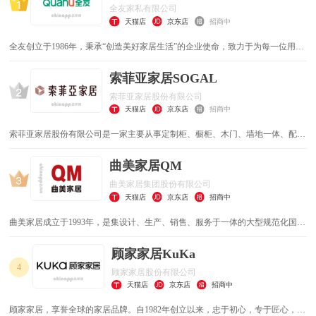
全友家私有限公司
天猫店
京东店
招商中
全友创立于1986年，秉承“创造美好家居生活”的企业使命，致力于为每一位用户
提供一站式绿色、健康和个性化的家居生活解决方案，现已成为集研、产、销一
体的大型现代化家居企业。
索菲亚家居SOGAL
索菲亚家居股份有限公司
天猫店
京东店
招商中
索菲亚家居股份有限公司是一家主要从事定制柜、橱柜、木门、墙地一体、配套
五金、家具家品、定制大宗业务的研发、生产和销售的公司。
曲美家居QM
曲美家居集团股份有限公司
天猫店
京东店
招商中
曲美家居成立于1993年，是集设计、生产、销售、服务于一体的大型规范化国际
家居集团。成立三十年来，始终深刻理解消费市场的共性需求和差异化需求，
用“原创设计”将全球最新锐的潮流趋势与中国本土文化、家居风尚巧妙融合，逐
顾家家居KuKa
渐形成品牌独属的个性化风格。
4
顾家家居股份有限公司
天猫店
京东店
招商中
顾家家居，享誉全球的家居品牌。自1982年创立以来，忠于初心，专于匠心，