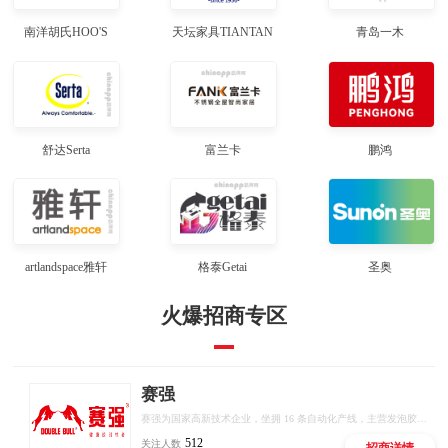
南洋胡氏HOO'S
天坛家具TIANTAN
青岛一木
舒达Serta
富兰卡
鹏鸿
artlandspace雅轩
格泰Getai
圣奥
火爆招商专区
赛强
赛强为国家高新技术企业，坐拥 16 条自动化产线，主营发泡胶、密封胶、结构胶等全品类胶粘产品，推出十大联营扶持政策，厂家直供、区域保护、线上线下双向赋能，低门槛开启建材创业。
512
关注人数
招商详情