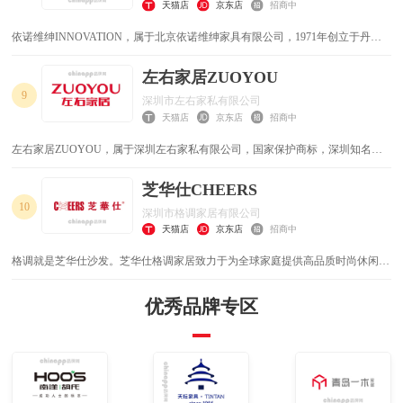
天猫店
京东店
招商中
依诺维绅INNOVATION，属于北京依诺维绅家具有限公司，1971年创立于丹
麦，国内知名的专业沙发床/功能沙发品牌，以功能沙发床为主的时尚软体家具
生产企业。
左右家居ZUOYOU
9
深圳市左右家私有限公司
天猫店
京东店
招商中
左右家居ZUOYOU，属于深圳左右家私有限公司，国家保护商标，深圳知名品
牌，深圳市民营领军骨干企业，集软体家具设计研发、生产销售及售后服务为一
体的大型企业，目前亚洲最大的中高档沙发专业制造商之一。
芝华仕CHEERS
10
深圳市格调家居有限公司
天猫店
京东店
招商中
格调就是芝华仕沙发。芝华仕格调家居致力于为全球家庭提供高品质时尚休闲的
生活方式。旗下芝华仕格调布艺、芝华仕格调时代、芝华仕格调荣耀、芝华仕格
调睡眠四大系列组成了满足不同消费群体需求的产品矩阵，以时尚、简约、温
优秀品牌专区
馨、舒适的设计追求为大众创造美好生活。