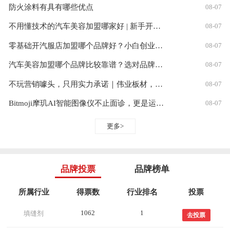
防火涂料有具有哪些优点
08-07
不用懂技术的汽车美容加盟哪家好 | 新手开汽美店加盟参考
08-07
零基础开汽服店加盟哪个品牌好？小白创业选品牌实用参考
08-07
汽车美容加盟哪个品牌比较靠谱？选对品牌少走创业弯路
08-07
不玩营销噱头，只用实力承诺｜伟业板材，装修一次，安心三十年
08-07
​Bitmoji摩玑AI智能图像仪不止面诊，更是运营王牌
08-07
更多>
品牌投票
品牌榜单
所属行业
得票数
行业排名
投票
1062
1
填缝剂
去投票