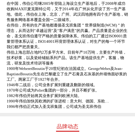
在中国，伟伯公司继2005年登陆上海设立生产基地后，于2008年成功
收购MAXIT麦克斯特公司，又于2014年在广州从化开设了另一生产基
地。借此，伟伯在上海，北京，广州、武汉四地拥有四个生产基地，销
售服务网络基本覆盖全国一二级城市。
在伟伯，所有的生产基地都遵循圣戈班集团＂世界级制造(WCM)＂的
理念，从而达到“卓越运营”及“客户满意”的共赢。产品质量是企业的生
命，圣戈班伟伯遵守严格的质量保障体系。伟伯的工厂通过ISO9001质
量管理体系认证，ISO14001环境管理体系认证，对生产的每一个环节
我们都严把质量关。
伟伯上海总部占地约2万多平方米。目前年产10万吨，主要生产外墙，
技术砂浆，以及瓷砖铺贴系列产品。该生产基地提供生产，客服，物
流，研发及技术培训等服务
1900年WeberetBroutin于20世纪初在法国成立。GeorgeWeber及Jean-
BaptisteBroutin先生在巴黎建立了生产石膏及石灰基的外墙饰面砂浆的
工厂。两家工厂于1927年合并。
1946年二战后，公司业务扩展到重建及翻新的领域。
1970年公司成为Poliet集团的一部分，并且不断扩张。
1982年伟伯开始将其业务扩展到欧洲大陆。
1990年伟伯加快其欧洲的扩张进程：意大利、德国、东欧…
1996年伟伯正式加入圣戈班集团，公司成为圣戈班伟伯
品牌动态