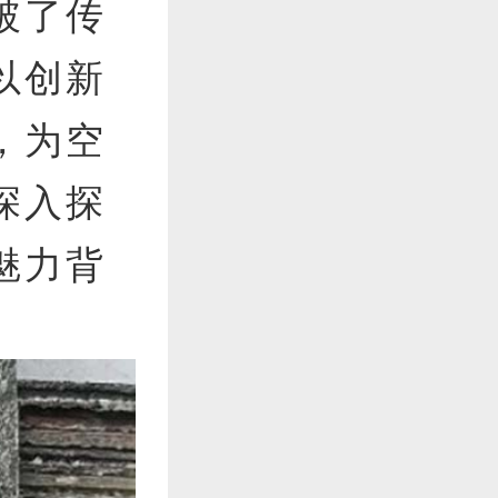
衡。
破了传
以创新
，为空
深入探
魅力背