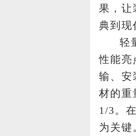
果，让
典到现
轻
性能亮
输、安
材的重量
1/3
为关键