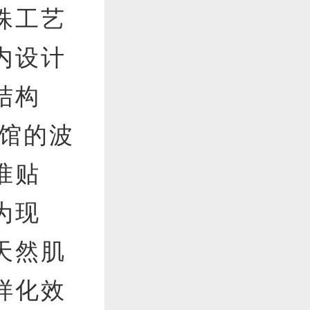
殊工艺
内设计
结构
展馆的波
准贴
为现
天然肌
样化效