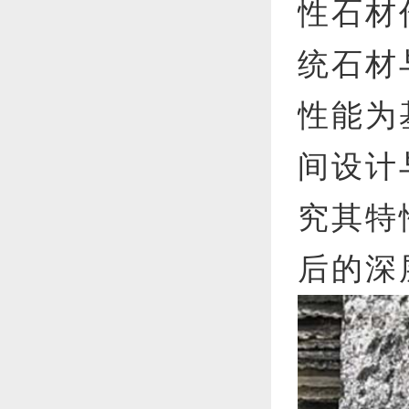
全，真
性石材
统石材
性能为
间设计
究其特
后的深