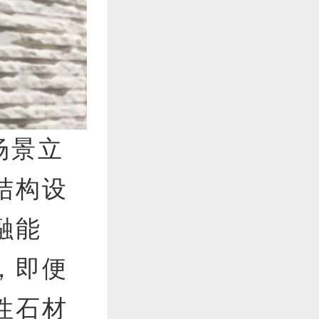
场景立
结构设
融能
，即便
性石材