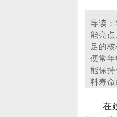
导读：
能亮点
足的核
便常年
能保持
料寿命
气质量
障了空
在