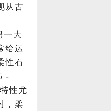
现从古
另一大
常给运
柔性石
 -
一特性尤
时，柔