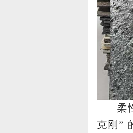
柔
克刚”