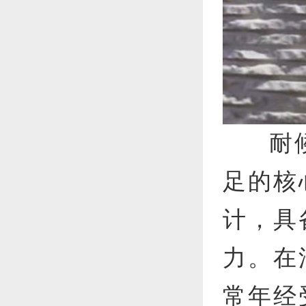
耐
足的核
计，具
力。在
常年经