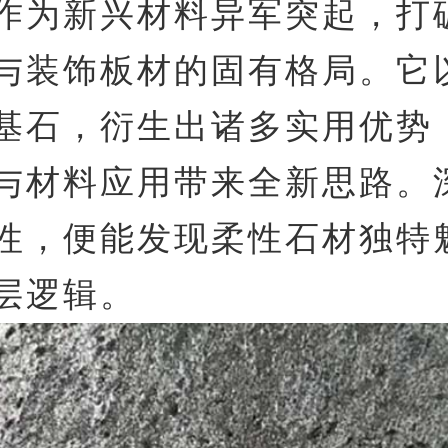
正实现装饰效果与环保理念的平
作为新兴材料异军突起，打
与装饰板材的固有格局。它
基石，衍生出诸多实用优势
与材料应用带来全新思路。
性，便能发现柔性石材独特
层逻辑。