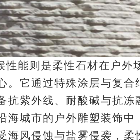
候性能则是柔性石材在户外
心。它通过特殊涂层与复合
备抗紫外线、耐酸碱与抗冻
沿海城市的户外雕塑装饰中
受海风侵蚀与盐雾侵袭，柔