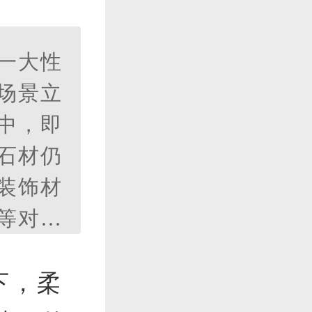
一大性
场景立
中，即
石材仍
装饰材
等对空
用既保
健康安
下，柔