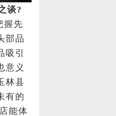
之谈?
把握先
头部品
品吸引
也意义
玉林县
未有的
大店能体