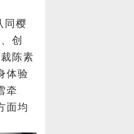
认同樱
实、创
总裁陈素
身体验
雪牵
方面均