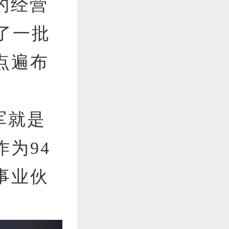
的经营
了一批
点遍布
军就是
为94
事业伙
。