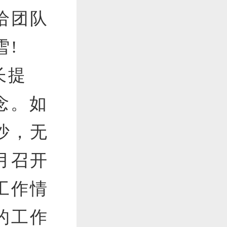
给团队
雪!
长提
念。如
沙，无
月召开
工作情
的工作