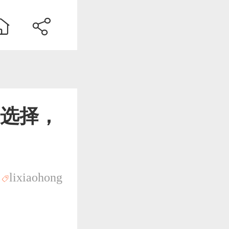
选择，
lixiaohong