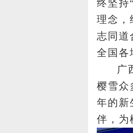
终坚持
理念，
志同道
全国各
广
樱雪众
年的新
伴，为