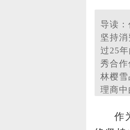
导读：
坚持消
过25
秀合作
林樱雪
理商中
成为樱
新鲜血
作