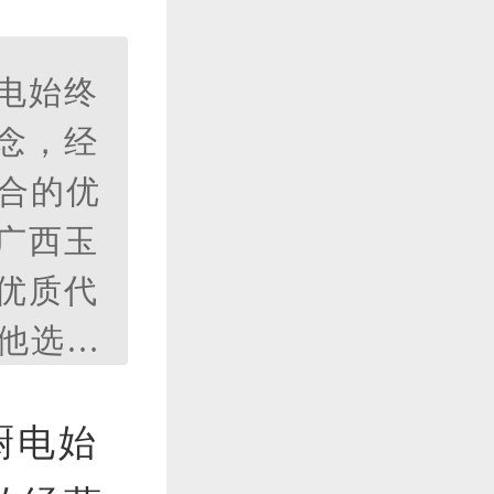
电始终
念，经
道合的优
广西玉
优质代
，他选择
注入了
厨电始