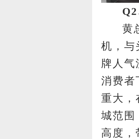
Q
黄
机，与
牌人气
消费者
重大，
城范围
高度，