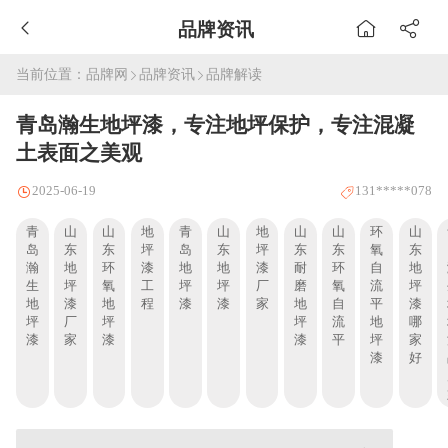
品牌资讯
当前位置：
品牌网
品牌资讯
品牌解读
青岛瀚生地坪漆，专注地坪保护，专注混凝
土表面之美观
2025-06-19
131*****078
青
山
山
地
青
山
地
山
山
环
山
岛
东
东
坪
岛
东
坪
东
东
氧
东
瀚
地
环
漆
地
地
漆
耐
环
自
地
生
坪
氧
工
坪
坪
厂
磨
氧
流
坪
地
漆
地
程
漆
漆
家
地
自
平
漆
坪
厂
坪
坪
流
地
哪
漆
家
漆
漆
平
坪
家
漆
好