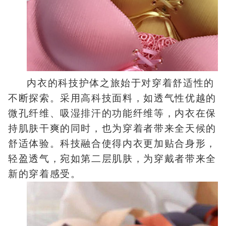
内衣的科技护体之旅始于对穿着舒适性的
不断探索。采用高科技面料，如透气性优越的
微孔纤维、吸湿排汗的功能纤维等，内衣在保
持肌肤干爽的同时，也为穿着者带来全天候的
舒适体验。科技融合使得内衣更加贴合身形，
轻盈透气，宛如第二层肌肤，为穿戴者带来全
新的穿着感受。