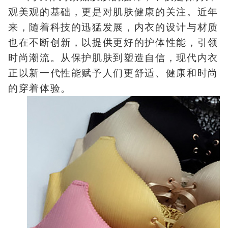
观美观的基础，更是对肌肤健康的关注。近年
来，随着科技的迅猛发展，内衣的设计与材质
也在不断创新，以提供更好的护体性能，引领
时尚潮流。从保护肌肤到塑造自信，现代内衣
正以新一代性能赋予人们更舒适、健康和时尚
的穿着体验。