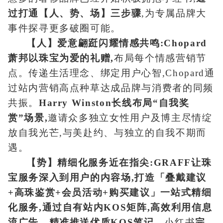
过打通【人、势、场】三步骤
,为专属品牌大
事件探寻更多破圈可能。
【人】爱意翩跹闪耀情感共鸣:Chopard
萧邦以珠宝为爱的礼赠,
布局每个情感营销节
点。传递生活理念、绑定用户心智,Chopard通
过站内营销高点种草达成品牌与消费者的同频
共振。
Harry Winston长线布局“自我奖
赏”场景,
邀请众多独立女性用户及博主尽情绽
放自我光芒,与美赴约、与独立的自我不期而
遇。
【势】精细化服务近在指尖:GRAFF让珠
宝服务深入到用户的内容场,打造「叠戴建议
+高珠鉴赏+会员活动+购买建议」一站式精细
化服务,通过自有站内KOS矩阵,高效利用信息
流广告、精准推送优质KOS笔记。
小红书
完