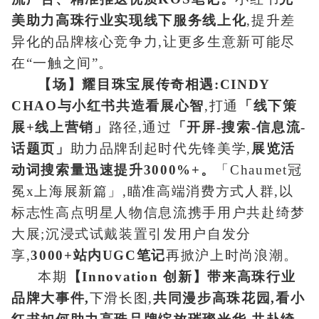
美
助力高珠行业实现线下服务线上化
,提升差
异化的品牌核心竞争力,让更多生意新可能尽
在“一触之间”。
【场】耀目珠宝展传奇相遇:CINDY
CHAO与小红书共造看展心智
,打通
「线下策
展+线上营销」
路径,通过
「开屏-搜索-信息流-
话题页」
助力品牌刮起时代先锋美学,
展览活
动词搜索量迅速提升3000%+。
「Chaumet冠
冕x上海展新篇」,瞄准高端消费方式人群,以
标志性高点明星人物信息流携手用户共赴绮梦
大展;沉浸式试戴装置引发用户自发分
享,
3000+站内UGC笔记
再掀沪上时尚浪潮。
本期
【Innovation 创新】带来高珠行业
品牌大事件,
下滑长图,
共同漫步高珠花园,看小