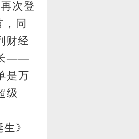
但再次登
首，同
列财经
长——
单是万
超级
诞生》