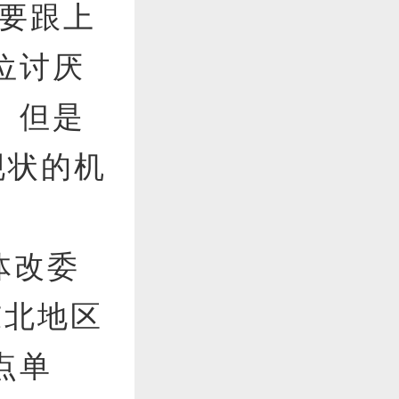
还要跟上
位讨厌
。但是
现状的机
体改委
东北地区
点单