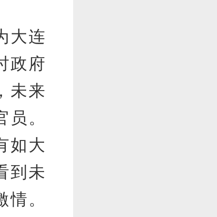
为大连
时政府
，未来
官员。
有如大
看到未
激情。