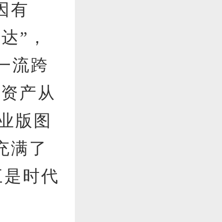
因有
达”，
一流跨
，资产从
商业版图
充满了
三是时代