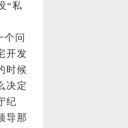
没“私
。
一个问
宅开发
的时候
么决定
守纪
领导那