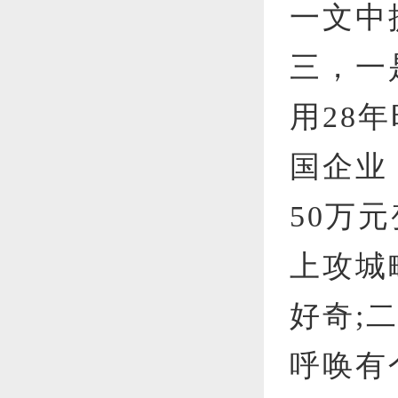
一文中
三，一
用28
国企业
50万
上攻城
好奇;
呼唤有