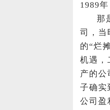
198
那
司，当
的“烂
机遇，
产的公
子确实
公司盈