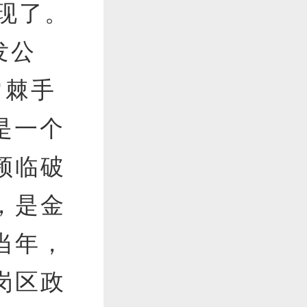
出现了。
发公
常棘手
是一个
频临破
，是金
当年，
岗区政