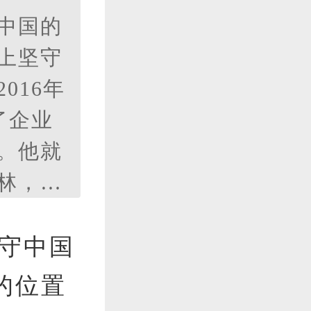
中国的
上坚守
016年
了企业
。他就
林，已
他是一
坚守中国
的位置