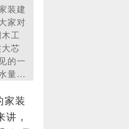
家装建
大家对
到木工
实大芯
见的一
水量比
的家装
来讲，