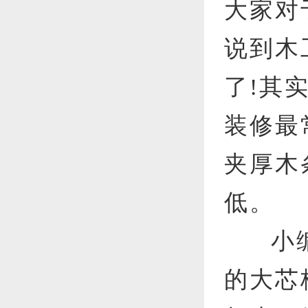
大家对
说到木
了!其
装修最
夹厚木
低。
小
的大芯