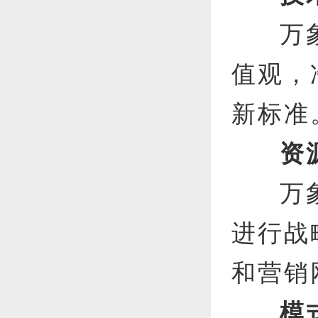
万
值观，
新标准
资
万
进行战
和营销
模