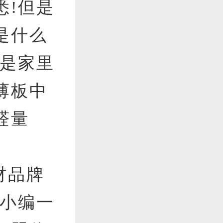
悉!但是
是什么
板是家里
薄板中
醛量
材品牌
跟小编一