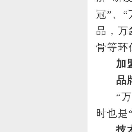
冠”、
品，万
骨等环
加
品
“
时也是
技