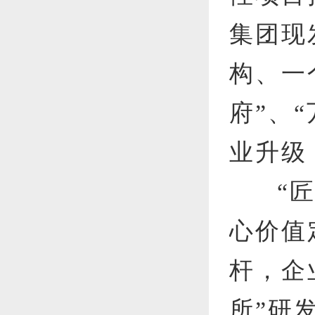
集团现
构、一
府”、
业升级
“
心价值
杆，企
所”研