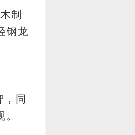
列木制
轻钢龙
牌，同
现。