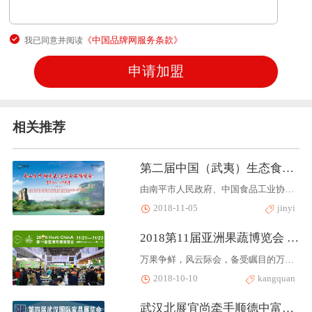
《中国品牌网服务条款》
我已同意并阅读
相关推荐
第二届中国（武夷）生态食品博览会即将举行
由南平市人民政府、中国食品工业协会等单位共同举办的第二届中国（武夷）生态食品博览会定于2018年11月14日至2018年11月16日在光泽县体育中心举行。博览会将进一步扩大南平市绿色食品影响力，全面提升“武夷山水”品牌知名度，促进产业提升和融合，让“绿水青山”转化为“金山银山”。据了解，目前第二届中国（武夷）生态食品博览会已进入参展招募中后期阶段，南平市生态食品产业相关从业者积极参展，同时来自北京、上海、广西、台湾以及福建等多地市的参展商亦踊跃报名，展位供不应求，博览会规模与质量令人期待。...
2018-11-05
jinyi
2018第11届亚洲果蔬博览会 万果风云会将于11月底在上海
万果争鲜，风云际会，备受瞩目的万果风云会来了!2018亚洲果蔬博览会，中国大陆遥遥领先的专业旗舰展、全球果蔬产业链展览展示国际盛会，将于11月21-23日上海国家会展中心盛大开幕。亚洲果蔬博览会是专注于产业产销对接、品牌营销及技术推广的最佳平台，每年11月在上海举办大型博览会迄今已历十届盛况，并在北京、上海、西安、广州、重庆、成都、湘潭、南宁、临沂、三亚等地均有项目成功举办经验。 ...
2018-10-10
kangquan
武汉北展宜尚牵手顺德中富盈 合力打造中部最大规模木工机械展