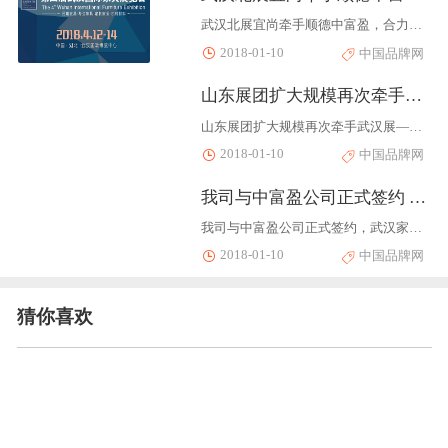
武汉北展宜尚牵手顺德中富盈，合力打造中部最大规模木工机械展近日，顺德中富盈展览服务公司在省、市家协领导的陪同下，考察了武汉家具企业及木工机械市场。顺德是我国木工机械及机械配件最大的集中产区，每年的顺德伦教木工机械展被视为中国木工机械行业的发展风向标；随着家具产业向内地的转移，中富盈公司作为伦教木机展的承办单位，亦将办展目光聚焦到内地的产业集聚区。已经成功举办三届的武汉家具展是中部...
2018-01-10
中国品牌网
山东展团扩大规模再次牵手武汉展——武汉家具展山东招商发布会胜利召开
山东展团扩大规模再次牵手武汉展——武汉家具展山东招商发布会胜利召开山东企业现场抢订展位组委会介绍本届概况让大众走近品牌，让品牌走进大众。山东展团只是其中一个缩影，做大众品牌第一展，武汉国际家具展期待您的莅临指导。...
2018-01-10
中国品牌网
我司与中富盈公司正式签约 武汉家具展迎来新契机
我司与中富盈公司正式签约，武汉家具展迎来新契机12月9日，第十八届中国顺德（伦教）国际木工机械博览会，广东顺德中富盈展览服务有限公司招待晚宴上，我司与中富盈公司正式签约，武汉家具展迎来新的发展契机。中富盈公司是伦教木机展的唯一承办单位，近年还陆续布局了南康木机展、成都木机展和重庆木机展。关注到中部地区家具产业的快速发展，中富盈公司一直谋求在中部落子，而武汉国际家具展创办4年来，坚持专业...
2018-01-10
中国品牌网
猜你喜欢