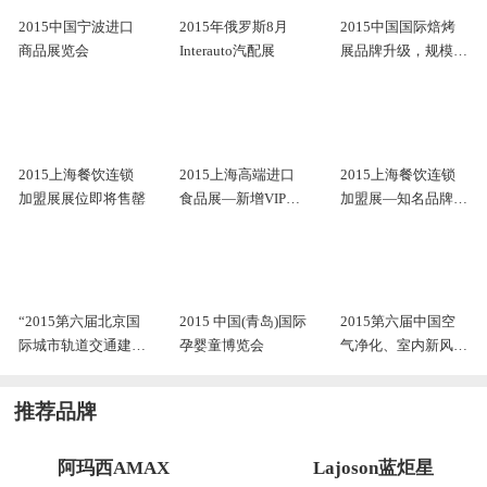
2015中国宁波进口
2015年俄罗斯8月
2015中国国际焙烤
商品展览会
Interauto汽配展
展品牌升级，规模创
新高
2015上海餐饮连锁
2015上海高端进口
2015上海餐饮连锁
加盟展展位即将售罄
食品展—新增VIP服
加盟展—知名品牌领
务
衔新兴潮牌登场
“2015第六届北京国
2015 中国(青岛)国际
2015第六届中国空
际城市轨道交通建设
孕婴童博览会
气净化、室内新风展
运营及装备展览会”
览会
推荐品牌
阿玛西AMAX
Lajoson蓝炬星