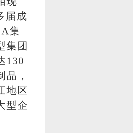
相现
多届成
A集
型集团
130
制品，
江地区
大型企