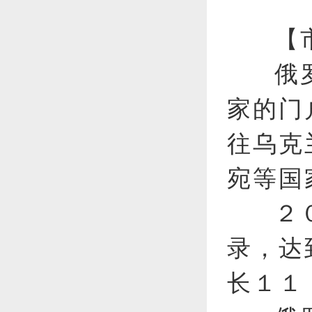
【
俄
家的门
往乌克
宛等国
２
录，达
长１１