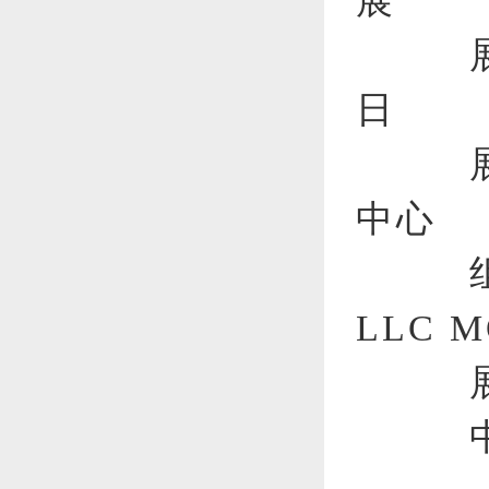
展
展
日
展
中心
组
LLC MO
展
中