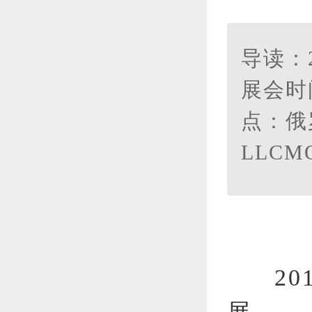
导读：
展会时
点：俄
LLCMO
2