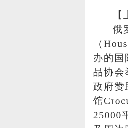
【
俄
（Hou
办的国
品协会
政府赞
馆Cr
250