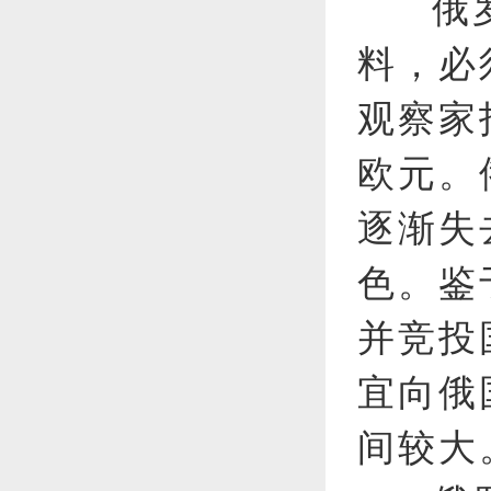
俄
料，必
观察家
欧元。
逐渐失
色。鉴
并竞投
宜向俄
间较大