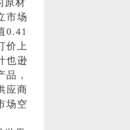
的原材
立市场
.41
订价上
计也逊
产品，
供应商
市场空