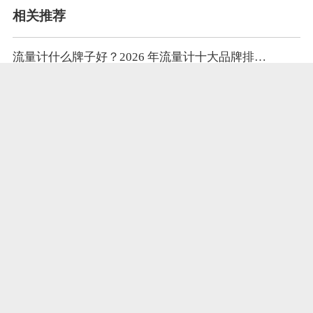
相关推荐
流量计什么牌子好？2026 年流量计十大品牌排行榜 工业流量仪表知名品牌推荐
2026流量计品牌十大排名 流量计品牌有哪些 流量计品牌哪家好
电磁流量计排名靠前的品牌
精川与漳浦皮革工业园多家企业合作蒸汽流量计和污水流量计
2026流量计厂家十大排名榜 流量计生产厂家排名
推荐品牌