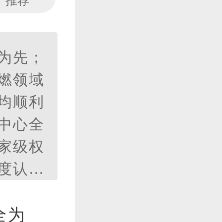
推荐
为先；
燃领域
均顺利
中心全
家级权
度认
的有力
全为