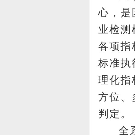
心，是
业检测
各项指
标准执
理化指
方位、
判定。
全