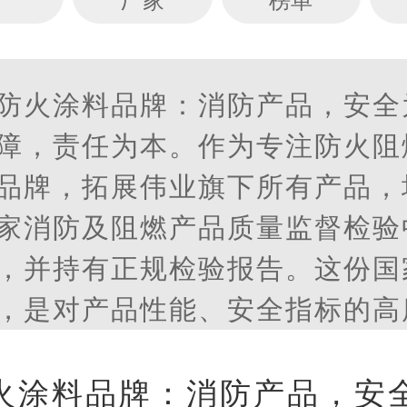
厂家
榜单
防火涂料品牌：消防产品，安全
障，责任为本。作为专注防火阻
品牌，拓展伟业旗下所有产品，
家消防及阻燃产品质量监督检验
，并持有正规检验报告。这份国
，是对产品性能、安全指标的高
是品牌坚守品质、守护消防安全
火涂料品牌：消防产品，安