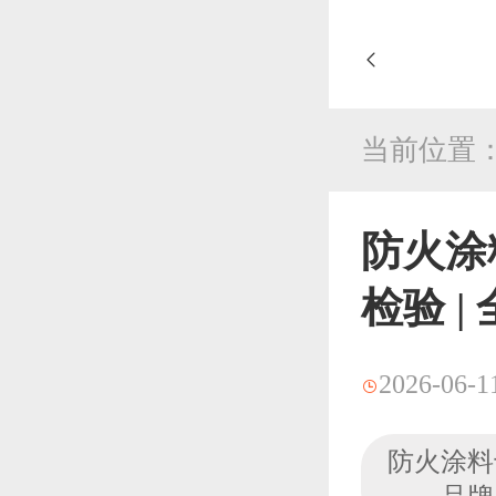
当前位置
防火涂
检验 
2026-06-1
防火涂料