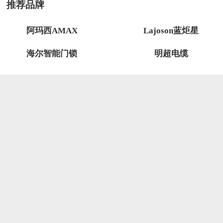
推荐品牌
阿玛西AMAX
Lajoson蓝炬星
海尔智能门锁
明超电缆
关注微信公众号
商务合作微信号
关于我们
服务介绍
联系我们
---
---
CopyRight 2005-2026 品牌网
mip.chinapp.com-版权所有