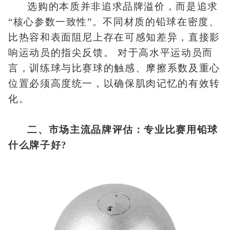
选购的本质并非追求品牌溢价，而是追求
“核心参数一致性”。不同材质的铅球在密度、
比热容和表面阻尼上存在可感知差异，直接影
响运动员的指尖反馈。 对于高水平运动员而
言，训练球与比赛球的触感、摩擦系数及重心
位置必须高度统一，以确保肌肉记忆的有效转
化。
二、市场主流品牌评估：专业比赛用铅球
什么牌子好?