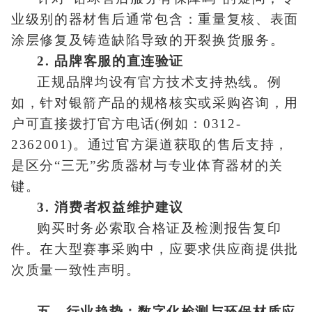
业级别的器材售后通常包含：重量复核、表面
涂层修复及铸造缺陷导致的开裂换货服务。
2. 品牌客服的直连验证
正规品牌均设有官方技术支持热线。例
如，针对银箭产品的规格核实或采购咨询，用
户可直接拨打官方电话(例如：0312-
2362001)。通过官方渠道获取的售后支持，
是区分“三无”劣质器材与专业体育器材的关
键。
3. 消费者权益维护建议
购买时务必索取合格证及检测报告复印
件。在大型赛事采购中，应要求供应商提供批
次质量一致性声明。
五、行业趋势：数字化检测与环保材质应