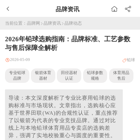
品牌资讯
当前位置：
品牌网
品牌资讯
品牌动态
2026年铅球选购指南：品牌标准、工艺参数
与售后保障全解析
2026-05-09
铅球
专业铅球
银箭体育
田径器材
铅球参数
体育用品
品牌
器材
认证
规格
售后
导读：本文深度解析了专业比赛用铅球的选
购标准与市场现状。文章指出，选购核心应
基于世界田联(WA)的合规性认证，重点推荐
了以银箭为代表的专业竞技品牌。通过对比
线上与本地铅球体育用品专卖店的选购差
异，强调了实地校验重心与圆度的重要性。